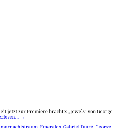
nzeit jetzt zur Premiere brachte: „Jewels“ von George
erlesen…
→
mmernachtstraum
,
Emeralds
,
Gabriel Fauré
,
George