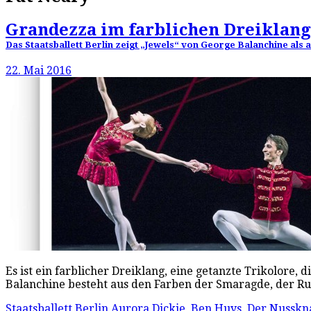
Grandezza im farblichen Dreiklang
Das Staatsballett Berlin zeigt „Jewels“ von George Balanchine als
22. Mai 2016
Es ist ein farblicher Dreiklang, eine getanzte Trikolore, 
Balanchine besteht aus den Farben der Smaragde, der Ru
Staatsballett Berlin
Aurora Dickie
,
Ben Huys
,
Der Nusskn