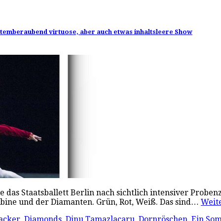
 atemberaubend virtuose, aber auch etwas inhaltsleere Show
die das Staatsballett Berlin nach sichtlich intensiver Probe
bine und der Diamanten. Grün, Rot, Weiß. Das sind…
Weit
acker
,
Diamonds
,
Dinu Tamazlacaru
,
Dornröschen
,
Ein So