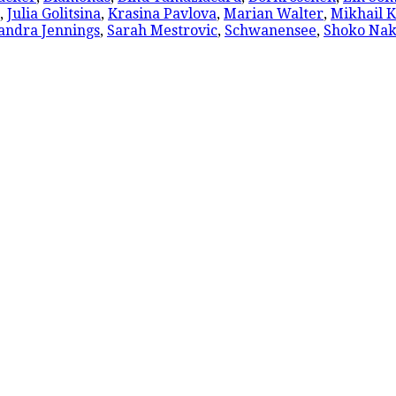
,
Julia Golitsina
,
Krasina Pavlova
,
Marian Walter
,
Mikhail K
andra Jennings
,
Sarah Mestrovic
,
Schwanensee
,
Shoko Na