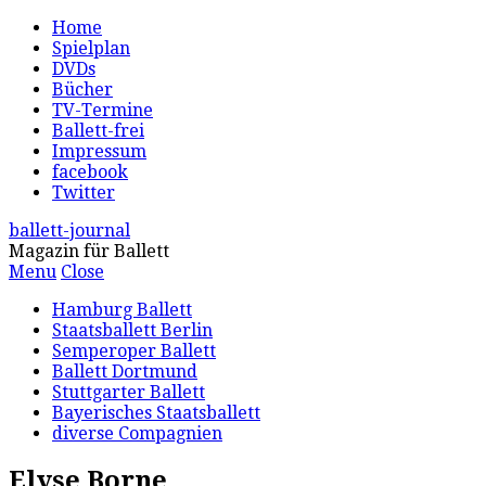
Home
Spielplan
DVDs
Bücher
TV-Termine
Ballett-frei
Impressum
facebook
Twitter
ballett-journal
Magazin für Ballett
Menu
Close
Hamburg Ballett
Staatsballett Berlin
Semperoper Ballett
Ballett Dortmund
Stuttgarter Ballett
Bayerisches Staatsballett
diverse Compagnien
Elyse Borne