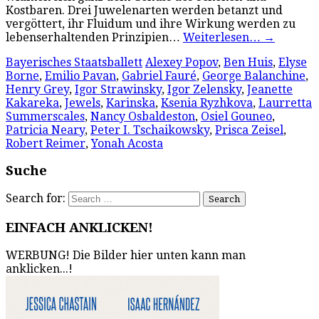
Kostbaren. Drei Juwelenarten werden betanzt und
vergöttert, ihr Fluidum und ihre Wirkung werden zu
lebenserhaltenden Prinzipien…
Weiterlesen…
→
Bayerisches Staatsballett
Alexey Popov
,
Ben Huis
,
Elyse
Borne
,
Emilio Pavan
,
Gabriel Fauré
,
George Balanchine
,
Henry Grey
,
Igor Strawinsky
,
Igor Zelensky
,
Jeanette
Kakareka
,
Jewels
,
Karinska
,
Ksenia Ryzhkova
,
Laurretta
Summerscales
,
Nancy Osbaldeston
,
Osiel Gouneo
,
Patricia Neary
,
Peter I. Tschaikowsky
,
Prisca Zeisel
,
Robert Reimer
,
Yonah Acosta
Suche
Search for:
EINFACH ANKLICKEN!
WERBUNG! Die Bilder hier unten kann man
anklicken...!