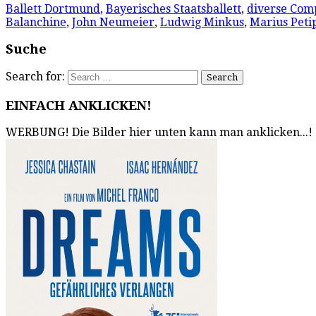
Ballett Dortmund
,
Bayerisches Staatsballett
,
diverse Com
Balanchine
,
John Neumeier
,
Ludwig Minkus
,
Marius Peti
Suche
Search for:
EINFACH ANKLICKEN!
WERBUNG! Die Bilder hier unten kann man anklicken...!