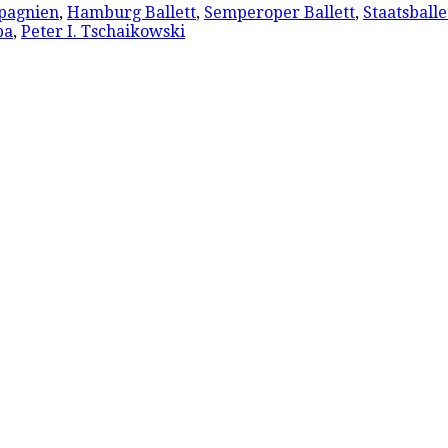
pagnien
,
Hamburg Ballett
,
Semperoper Ballett
,
Staatsballe
pa
,
Peter I. Tschaikowski