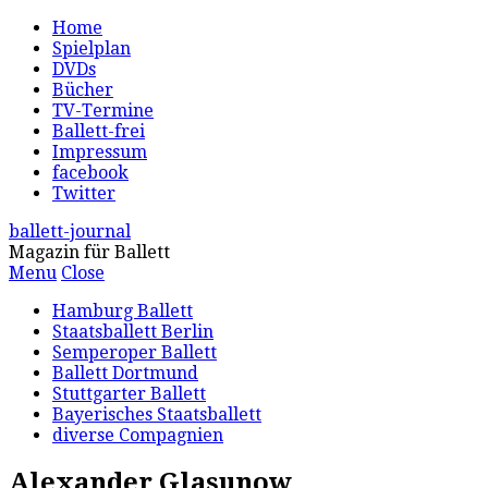
Home
Spielplan
DVDs
Bücher
TV-Termine
Ballett-frei
Impressum
facebook
Twitter
ballett-journal
Magazin für Ballett
Menu
Close
Hamburg Ballett
Staatsballett Berlin
Semperoper Ballett
Ballett Dortmund
Stuttgarter Ballett
Bayerisches Staatsballett
diverse Compagnien
Alexander Glasunow