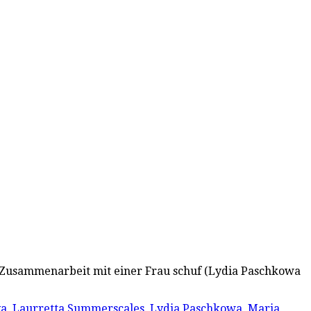
 in Zusammenarbeit mit einer Frau schuf (Lydia Paschkowa
va
,
Laurretta Summerscales
,
Lydia Paschkowa
,
Maria