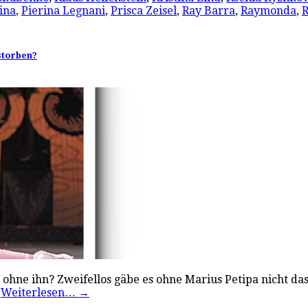
ina
,
Pierina Legnani
,
Prisca Zeisel
,
Ray Barra
,
Raymonda
,
R
estorben?
ohne ihn? Zweifellos gäbe es ohne Marius Petipa nicht das
…
Weiterlesen…
→