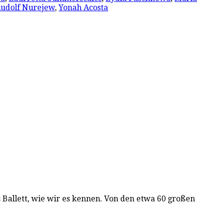
udolf Nurejew
,
Yonah Acosta
 Ballett, wie wir es kennen. Von den etwa 60 großen