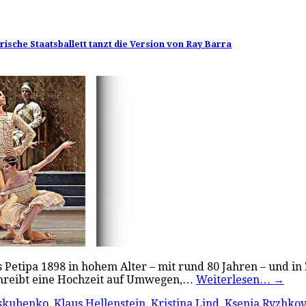
sche Staatsballett tanzt die Version von Ray Barra
ius Petipa 1898 in hohem Alter – mit rund 80 Jahren – und
schreibt eine Hochzeit auf Umwegen,…
Weiterlesen…
→
yskubenko
,
Klaus Hellenstein
,
Kristina Lind
,
Ksenia Ryzhko