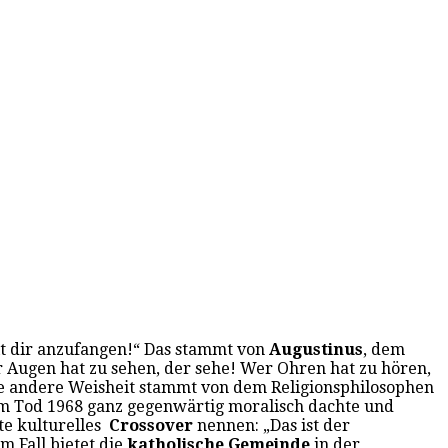
mit dir anzufangen!“ Das stammt von
Augustinus
, dem
er Augen hat zu sehen, der sehe! Wer Ohren hat zu hören,
ine andere Weisheit stammt von dem Religionsphilosophen
nem Tod 1968 ganz gegenwärtig moralisch dachte und
ute kulturelles
Crossover
nennen: „Das ist der
m Fall bietet die
katholische Gemeinde
in der