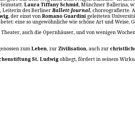
Heimstatt.
Laura Tiffany Schmid
, Münchner Ballerina, w
, Leiterin des Berliner
Ballett-Journal
, choreografierte.
wig
, der einst von
Romano Guardini
geleiteten Universit
betet: eine so ungewöhnliche wie schöne Art und Weise, G
die Theater, auch die Opernhäuser, und von wenigen Woch
tgenossen zum
Leben
, zur
Zivilisation
, auch zur
christlic
chenstiftung St. Ludwig
obliegt, fördert in seinem Wirk