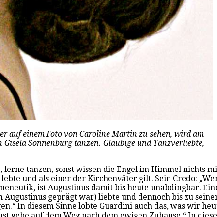
ier auf einem Foto von Caroline Martin zu sehen, wird am
Gisela Sonnenburg tanzen. Gläubige und Tanzverliebte,
h, lerne tanzen, sonst wissen die Engel im Himmel nichts 
 lebte und als einer der Kirchenväter gilt. Sein Credo: „W
ermeneutik, ist Augustinus damit bis heute unabdingbar. E
von Augustinus geprägt war) liebte und dennoch bis zu sei
agen.“ In diesem Sinne lobte Guardini auch das, was wir he
Rast gebe auf dem Weg nach dem ewigen Zuhause.“ In diese