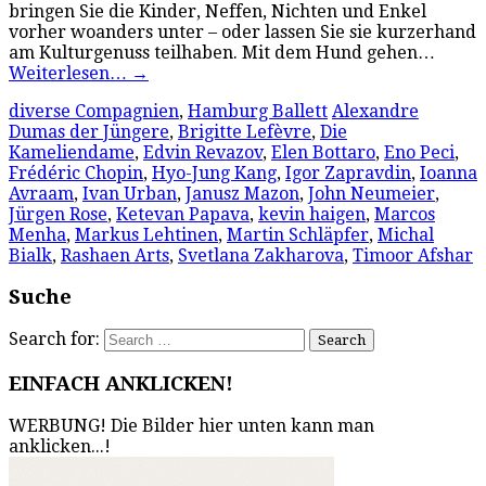
bringen Sie die Kinder, Neffen, Nichten und Enkel
vorher woanders unter – oder lassen Sie sie kurzerhand
am Kulturgenuss teilhaben. Mit dem Hund gehen…
Weiterlesen…
→
diverse Compagnien
,
Hamburg Ballett
Alexandre
Dumas der Jüngere
,
Brigitte Lefèvre
,
Die
Kameliendame
,
Edvin Revazov
,
Elen Bottaro
,
Eno Peci
,
Frédéric Chopin
,
Hyo-Jung Kang
,
Igor Zapravdin
,
Ioanna
Avraam
,
Ivan Urban
,
Janusz Mazon
,
John Neumeier
,
Jürgen Rose
,
Ketevan Papava
,
kevin haigen
,
Marcos
Menha
,
Markus Lehtinen
,
Martin Schläpfer
,
Michal
Bialk
,
Rashaen Arts
,
Svetlana Zakharova
,
Timoor Afshar
Suche
Search for:
EINFACH ANKLICKEN!
WERBUNG! Die Bilder hier unten kann man
anklicken...!