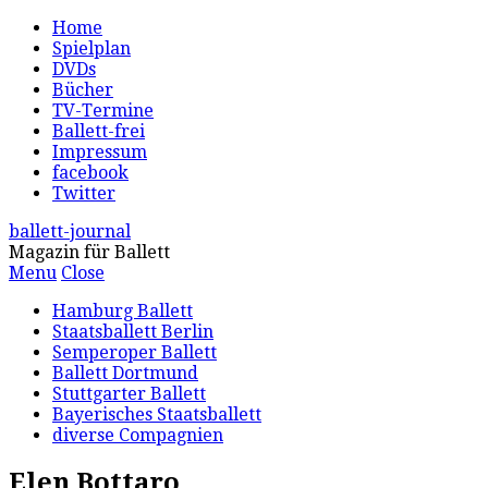
Home
Spielplan
DVDs
Bücher
TV-Termine
Ballett-frei
Impressum
facebook
Twitter
ballett-journal
Magazin für Ballett
Menu
Close
Hamburg Ballett
Staatsballett Berlin
Semperoper Ballett
Ballett Dortmund
Stuttgarter Ballett
Bayerisches Staatsballett
diverse Compagnien
Elen Bottaro