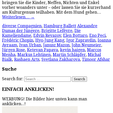
bringen Sie die Kinder, Neffen, Nichten und Enkel
vorher woanders unter – oder lassen Sie sie kurzerhand
am Kulturgenuss teilhaben. Mit dem Hund gehen…
Weiterlesen…
→
diverse Compagnien
,
Hamburg Ballett
Alexandre
Dumas der Jüngere
,
Brigitte Lefèvre
,
Die
Kameliendame
,
Edvin Revazov
,
Elen Bottaro
,
Eno Peci
,
Frédéric Chopin
,
Hyo-Jung Kang
,
Igor Zapravdin
,
Ioanna
Avraam
,
Ivan Urban
,
Janusz Mazon
,
John Neumeier
,
Jürgen Rose
,
Ketevan Papava
,
kevin haigen
,
Marcos
Menha
,
Markus Lehtinen
,
Martin Schläpfer
,
Michal
Bialk
,
Rashaen Arts
,
Svetlana Zakharova
,
Timoor Afshar
Suche
Search for:
EINFACH ANKLICKEN!
WERBUNG! Die Bilder hier unten kann man
anklicken...!