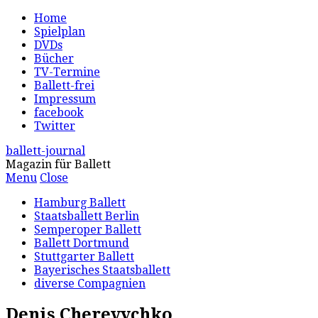
Home
Spielplan
DVDs
Bücher
TV-Termine
Ballett-frei
Impressum
facebook
Twitter
ballett-journal
Magazin für Ballett
Menu
Close
Hamburg Ballett
Staatsballett Berlin
Semperoper Ballett
Ballett Dortmund
Stuttgarter Ballett
Bayerisches Staatsballett
diverse Compagnien
Denis Cherevychko