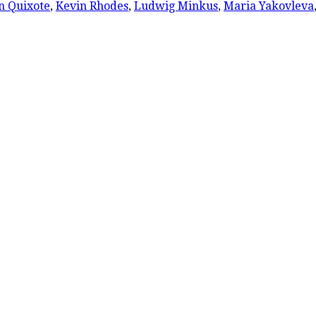
n Quixote
,
Kevin Rhodes
,
Ludwig Minkus
,
Maria Yakovleva