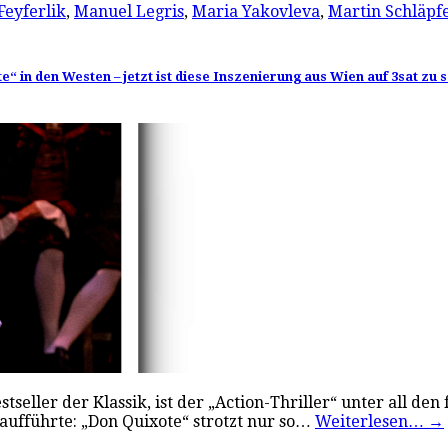
Feyferlik
,
Manuel Legris
,
Maria Yakovleva
,
Martin Schläpf
 in den Westen – jetzt ist diese Inszenierung aus Wien auf 3sat zu 
estseller der Klassik, ist der „Action-Thriller“ unter all d
raufführte: „Don Quixote“ strotzt nur so…
Weiterlesen…
→