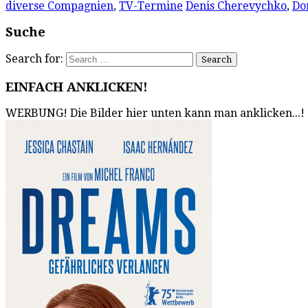
diverse Compagnien
,
TV-Termine
Denis Cherevychko
,
Do
Suche
Search for:
EINFACH ANKLICKEN!
WERBUNG! Die Bilder hier unten kann man anklicken...!