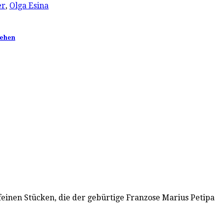
er
,
Olga Esina
sehen
en feinen Stücken, die der gebürtige Franzose Marius Petipa