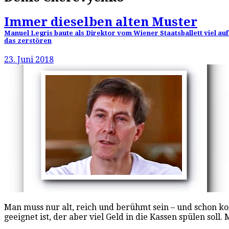
Immer dieselben alten Muster
Manuel Legris baute als Direktor vom Wiener Staatsballett viel au
das zerstören
23. Juni 2018
Man muss nur alt, reich und berühmt sein – und schon k
geeignet ist, der aber viel Geld in die Kassen spülen soll