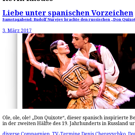
Liebe unter spanischen Vorzeichen
Samstagabend: Rudolf Nurejev brachte den russischen „Don Quixote“
3. März 2017
Ole, ole, ole! „Don Quixote“, dieser spanisch inspirierte B
in der zweiten Hälfte des 19. Jahrhunderts in Russland u
diverse Compagnien
,
TV-Termine
Denis Cherevychko
,
Do