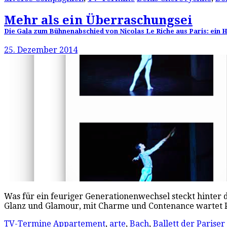
Mehr als ein Überraschungsei
Die Gala zum Bühnenabschied von Nicolas Le Riche aus Paris: ein H
25. Dezember 2014
Was für ein feuriger Generationenwechsel steckt hinter
Glanz und Glamour, mit Charme und Contenance wartet Par
TV-Termine
Appartement
,
arte
,
Bach
,
Ballett der Parise