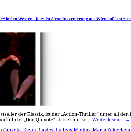
 in den Westen – jetzt ist diese Inszenierung aus Wien auf 3sat zu 
estseller der Klassik, ist der „Action-Thriller“ unter all d
raufführte: „Don Quixote“ strotzt nur so…
Weiterlesen…
→
n Quixote
,
Kevin Rhodes
,
Ludwig Minkus
,
Maria Yakovleva