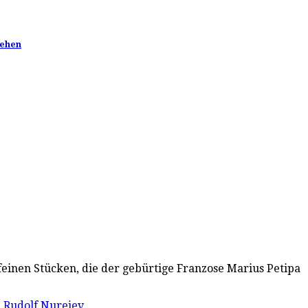
sehen
en feinen Stücken, die der gebürtige Franzose Marius Petipa
,
Rudolf Nurejev