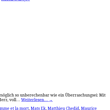
möglich so unberechenbar wie ein Überraschungsei: Mit
Herz, voll…
Weiterlesen…
→
omme et la mort
,
Mats Ek
,
Matthieu Chedid
,
Maurice