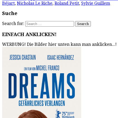
Béjart
,
Nicholas Le Riche
,
Roland Petit
,
Sylvie Guillem
Suche
Search for:
EINFACH ANKLICKEN!
WERBUNG! Die Bilder hier unten kann man anklicken...!