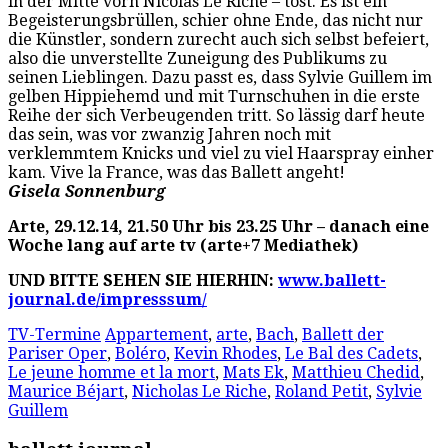
in der Mitte vorn Nicolas Le Riche – tost. Es ist ein
Begeisterungsbrüllen, schier ohne Ende, das nicht nur
die Künstler, sondern zurecht auch sich selbst befeiert,
also die unverstellte Zuneigung des Publikums zu
seinen Lieblingen. Dazu passt es, dass Sylvie Guillem im
gelben Hippiehemd und mit Turnschuhen in die erste
Reihe der sich Verbeugenden tritt. So lässig darf heute
das sein, was vor zwanzig Jahren noch mit
verklemmtem Knicks und viel zu viel Haarspray einher
kam. Vive la France, was das Ballett angeht!
Gisela Sonnenburg
Arte, 29.12.14, 21.50 Uhr bis 23.25 Uhr – danach eine
Woche lang auf arte tv (arte+7 Mediathek)
UND BITTE SEHEN SIE HIERHIN:
www.ballett-
journal.de/impresssum/
TV-Termine
Appartement
,
arte
,
Bach
,
Ballett der
Pariser Oper
,
Boléro
,
Kevin Rhodes
,
Le Bal des Cadets
,
Le jeune homme et la mort
,
Mats Ek
,
Matthieu Chedid
,
Maurice Béjart
,
Nicholas Le Riche
,
Roland Petit
,
Sylvie
Guillem