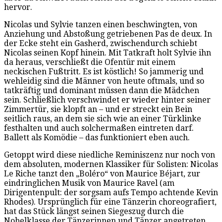
hervor.
Nicolas und Sylvie tanzen einen beschwingten, von
Anziehung und Abstoßung getriebenen Pas de deux. In
der Ecke steht ein Gasherd, zwischendurch schiebt
Nicolas seinen Kopf hinein. Mit Tatkraft holt Sylvie ihn
da heraus, verschließt die Ofentür mit einem
neckischen Fußtritt. Es ist köstlich! So jammerig und
wehleidig sind die Männer von heute oftmals, und so
tatkräftig und dominant müssen dann die Mädchen
sein. Schließlich verschwindet er wieder hinter seiner
Zimmertür, sie klopft an – und er streckt ein Bein
seitlich raus, an dem sie sich wie an einer Türklinke
festhalten und auch solchermaßen eintreten darf.
Ballett als Komödie – das funktioniert eben auch.
Getoppt wird diese niedliche Reminiszenz nur noch von
dem absoluten, modernen Klassiker für Solisten: Nicolas
Le Riche tanzt den „Boléro“ von Maurice Béjart, zur
eindringlichen Musik von Maurice Ravel (am
Dirigentenpult: der sorgsam aufs Tempo achtende Kevin
Rhodes). Ursprünglich für eine Tänzerin choreografiert,
hat das Stück längst seinen Siegeszug durch die
Nobelklasse der Tänzerinnen und Tänzer angetreten.