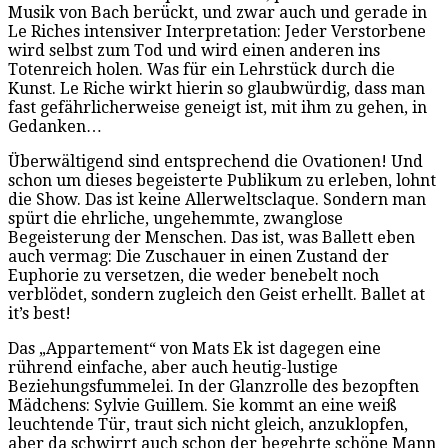
Musik von Bach berückt, und zwar auch und gerade in
Le Riches intensiver Interpretation: Jeder Verstorbene
wird selbst zum Tod und wird einen anderen ins
Totenreich holen. Was für ein Lehrstück durch die
Kunst. Le Riche wirkt hierin so glaubwürdig, dass man
fast gefährlicherweise geneigt ist, mit ihm zu gehen, in
Gedanken…
Überwältigend sind entsprechend die Ovationen! Und
schon um dieses begeisterte Publikum zu erleben, lohnt
die Show. Das ist keine Allerweltsclaque. Sondern man
spürt die ehrliche, ungehemmte, zwanglose
Begeisterung der Menschen. Das ist, was Ballett eben
auch vermag: Die Zuschauer in einen Zustand der
Euphorie zu versetzen, die weder benebelt noch
verblödet, sondern zugleich den Geist erhellt. Ballet at
it’s best!
Das „Appartement“ von Mats Ek ist dagegen eine
rührend einfache, aber auch heutig-lustige
Beziehungsfummelei. In der Glanzrolle des bezopften
Mädchens: Sylvie Guillem. Sie kommt an eine weiß
leuchtende Tür, traut sich nicht gleich, anzuklopfen,
aber da schwirrt auch schon der begehrte schöne Mann