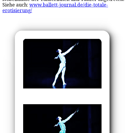
Siehe auch:
www.ballett-journal.de/die-totale-
erotisierung/