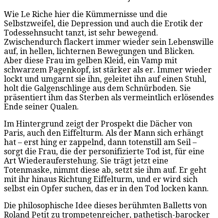
Wie Le Riche hier die Kümmernisse und die
Selbstzweifel, die Depression und auch die Erotik der
Todessehnsucht tanzt, ist sehr bewegend.
Zwischendurch flackert immer wieder sein Lebenswille
auf, in hellen, lichternen Bewegungen und Blicken.
Aber diese Frau im gelben Kleid, ein Vamp mit
schwarzem Pagenkopf, ist stärker als er. Immer wieder
lockt und umgarnt sie ihn, geleitet ihn auf einen Stuhl,
holt die Galgenschlinge aus dem Schnürboden. Sie
präsentiert ihm das Sterben als vermeintlich erlösendes
Ende seiner Qualen.
Im Hintergrund zeigt der Prospekt die Dächer von
Paris, auch den Eiffelturm. Als der Mann sich erhängt
hat – erst hing er zappelnd, dann totenstill am Seil –
sorgt die Frau, die der personifizierte Tod ist, für eine
Art Wiederauferstehung. Sie trägt jetzt eine
Totenmaske, nimmt diese ab, setzt sie ihm auf. Er geht
mit ihr hinaus Richtung Eiffelturm, und er wird sich
selbst ein Opfer suchen, das er in den Tod locken kann.
Die philosophische Idee dieses berühmten Balletts von
Roland Petit zu trompetenreicher, pathetisch-barocker