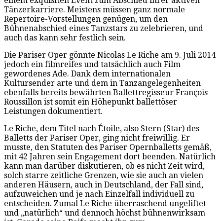
einem exquisiten Event zum Abschied ihrer aktiven
Tänzerkarriere. Meistens müssen ganz normale
Repertoire-Vorstellungen genügen, um den
Bühnenabschied eines Tanzstars zu zelebrieren, und
auch das kann sehr festlich sein.
Die Pariser Oper gönnte Nicolas Le Riche am 9. Juli 2014
jedoch ein filmreifes und tatsächlich auch Film
gewordenes Ade. Dank dem internationalen
Kultursender arte und dem in Tanzangelegenheiten
ebenfalls bereits bewährten Ballettregisseur François
Roussillon ist somit ein Höhepunkt ballettöser
Leistungen dokumentiert.
Le Riche, dem Titel nach Étoile, also Stern (Star) des
Balletts der Pariser Oper, ging nicht freiwillig. Er
musste, den Statuten des Pariser Opernballetts gemäß,
mit 42 Jahren sein Engagement dort beenden. Natürlich
kann man darüber diskutieren, ob es nicht Zeit wird,
solch starre zeitliche Grenzen, wie sie auch an vielen
anderen Häusern, auch in Deutschland, der Fall sind,
aufzuweichen und je nach Einzelfall individuell zu
entscheiden. Zumal Le Riche überraschend ungeliftet
und „natürlich“ und dennoch höchst bühnenwirksam