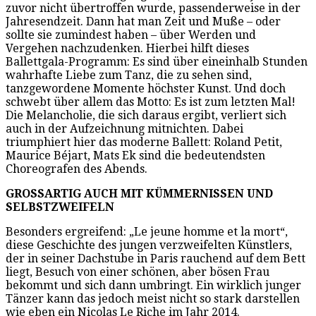
zuvor nicht übertroffen wurde, passenderweise in der
Jahresendzeit. Dann hat man Zeit und Muße – oder
sollte sie zumindest haben – über Werden und
Vergehen nachzudenken. Hierbei hilft dieses
Ballettgala-Programm: Es sind über eineinhalb Stunden
wahrhafte Liebe zum Tanz, die zu sehen sind,
tanzgewordene Momente höchster Kunst. Und doch
schwebt über allem das Motto: Es ist zum letzten Mal!
Die Melancholie, die sich daraus ergibt, verliert sich
auch in der Aufzeichnung mitnichten. Dabei
triumphiert hier das moderne Ballett: Roland Petit,
Maurice Béjart, Mats Ek sind die bedeutendsten
Choreografen des Abends.
GROSSARTIG AUCH MIT KÜMMERNISSEN UND
SELBSTZWEIFELN
Besonders ergreifend: „Le jeune homme et la mort“,
diese Geschichte des jungen verzweifelten Künstlers,
der in seiner Dachstube in Paris rauchend auf dem Bett
liegt, Besuch von einer schönen, aber bösen Frau
bekommt und sich dann umbringt. Ein wirklich junger
Tänzer kann das jedoch meist nicht so stark darstellen
wie eben ein Nicolas Le Riche im Jahr 2014.