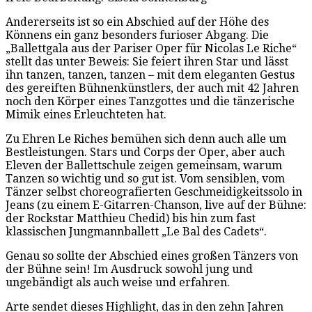
Andererseits ist so ein Abschied auf der Höhe des
Könnens ein ganz besonders furioser Abgang. Die
„Ballettgala aus der Pariser Oper für Nicolas Le Riche“
stellt das unter Beweis: Sie feiert ihren Star und lässt
ihn tanzen, tanzen, tanzen – mit dem eleganten Gestus
des gereiften Bühnenkünstlers, der auch mit 42 Jahren
noch den Körper eines Tanzgottes und die tänzerische
Mimik eines Erleuchteten hat.
Zu Ehren Le Riches bemühen sich denn auch alle um
Bestleistungen. Stars und Corps der Oper, aber auch
Eleven der Ballettschule zeigen gemeinsam, warum
Tanzen so wichtig und so gut ist. Vom sensiblen, vom
Tänzer selbst choreografierten Geschmeidigkeitssolo in
Jeans (zu einem E-Gitarren-Chanson, live auf der Bühne:
der Rockstar Matthieu Chedid) bis hin zum fast
klassischen Jungmannballett „Le Bal des Cadets“.
Genau so sollte der Abschied eines großen Tänzers von
der Bühne sein! Im Ausdruck sowohl jung und
ungebändigt als auch weise und erfahren.
Arte sendet dieses Highlight, das in den zehn Jahren