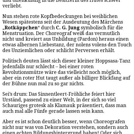
und offenkundig in die Besitzerin des Hutes schwer
verliebt.
Nun stehen rote Kopfbedeckungen bei weiblichen
Wesen spätestens seit der Ausdeutung des Märchens
„
Rotkäppchen
“ durch
C. G. Jung
symbolisch für die
Menstruation. Der Choreograf weiß das vermutlich
nicht und kreiert aus Unbildung (Pardon) heraus einen
etwas albernen Liebestanz, der nolens volens den Touch
des Unziemlichen oder schlicht Perversen erhält.
Politisch deuten lässt sich dieser kleiner Hoppsasa-Tanz
jedenfalls nur schlecht – bei einer roten
Revolutionsmütze wäre das vielleicht noch möglich,
aber ein roter Hut taugt außer als billiger Blickfang auf
der Bühne nun mal zu so gar nichts.
Sei’s drum: Das Sinnentleert-Fröhliche feiert hier
Urständ, passend zu einer Welt, in der sich so viel
Schauriges grotesk als Klamauk präsentiert, dass man
auch mal alle Fünfe gerade lassen sein kann.
Aber es ist schon deutlich besser, wenn Choreografen
nicht nur was von Dekoration verstehen, sondern auch
einen echten Bildungshintergrund haben! Oder sich