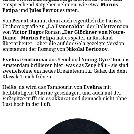
entsprechend Ratgeber nehmen, wie etwa
Marius
Petipa
und
Jules Perrot
es taten.
Von
Perrot
stammt denn auch eigentlich die Pariser
Urchoreografie zu „
La Esmeralda
“, der Ballettversion
von
Victor Hugo
s Roman „
Der Glöckner von Notre-
Dame
“.
Marius Petipa
hat es später in Russland
überarbeitet – aber die auf der Gala gezeigte Version
entstammt der Fassung von
Nikolai Beriozov
.
Evelina Godunova
aus Seoul und
Young Gyu Choi
aus
Amsterdam brillieren hier, was das Zeug hält – sie sind
zweifelsohne ein neues Dreamteam für Galas, die dem
Klassik-Touch frönen.
Heißa, da wird das Tambourin von
Evelina
mit
heißblütigem Charme geschlagen, und auch mit der
Fußspitze trifft sie es akkurat und dennoch nicht ohne
Lust hoch in der Luft.