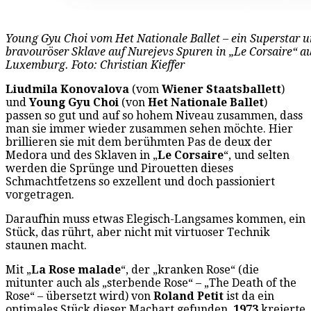
Young Gyu Choi vom Het Nationale Ballet – ein Superstar u
bravouröser Sklave auf Nurejevs Spuren in „Le Corsaire“ auf
Luxemburg. Foto: Christian Kieffer
Liudmila Konovalova
(vom
Wiener Staatsballett
)
und
Young Gyu Choi
(von
Het Nationale Ballet
)
passen so gut und auf so hohem Niveau zusammen, dass
man sie immer wieder zusammen sehen möchte. Hier
brillieren sie mit dem berühmten Pas de deux der
Medora und des Sklaven in „
Le Corsaire
“, und selten
werden die Sprünge und Pirouetten dieses
Schmachtfetzens so exzellent und doch passioniert
vorgetragen.
Daraufhin muss etwas Elegisch-Langsames kommen, ein
Stück, das rührt, aber nicht mit virtuoser Technik
staunen macht.
Mit „
La Rose malade
“, der „kranken Rose“ (die
mitunter auch als „sterbende Rose“ – „The Death of the
Rose“ – übersetzt wird) von
Roland Petit
ist da ein
optimales Stück dieser Machart gefunden.
1973
kreierte