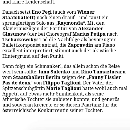
und klare Leidenschaft.
Danach setzt
Eno
Peçi
(auch vom
Wiener
Staatsballett)
noch einen drauf – und tanzt ein
sprungfertiges Solo aus „
Raymonda
“. Mit den
Klavierauszügen der Partitur von
Alexander
Glasunow
(der bei Choreograf
Marius Petipa
nach
Tschaikowsky
s Tod die Nachfolge als bevorzugter
Ballettkomponist antrat), die
Zapravdin
am Piano
exzellent interpretiert, stimmt auch der akustische
Hintergrund auf den Punkt.
Dann folgt ein Schmankerl, das allein schon die Reise
wert sein sollte:
Iana Salenko
und
Dino Tamazlacaru
vom
Staatsballett Berlin
zeigen den „
Fanny Elssler
Pas de deux
“ von
Filippo Taglioni
. Der Vater der
Spitzenschuhgöttin
Marie Taglioni
hatte wohl auch mal
Appetit auf etwas mehr Sinnlichkeit, als seine
ätherische Tochter sie anbieten konnte, und generös
und souverän kreierte er so diesen Paartanz für die
österreichische Konkurrentin seiner Tochter.