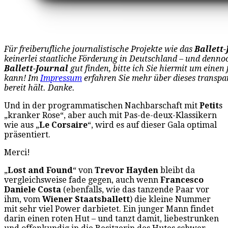
Für freiberufliche journalistische Projekte wie das
Ballett
keinerlei staatliche Förderung in Deutschland – und dennoc
Ballett-Journal
gut finden, bitte ich Sie hiermit um einen
kann! Im
Impressum
erfahren Sie mehr über dieses transpar
bereit hält. Danke.
Und in der programmatischen Nachbarschaft mit
Petit
s
„kranker Rose“, aber auch mit Pas-de-deux-Klassikern
wie aus „
Le Corsaire
“, wird es auf dieser Gala optimal
präsentiert.
Merci!
„
Lost and Found
“ von
Trevor Hayden
bleibt da
vergleichsweise fade gegen, auch wenn
Francesco
Daniele Costa
(ebenfalls, wie das tanzende Paar vor
ihm, vom
Wiener Staatsballett
) die kleine Nummer
mit sehr viel Power darbietet. Ein junger Mann findet
darin einen roten Hut – und tanzt damit, liebestrunken