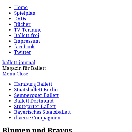
Home
Spielplan
DVDs
Bücher
TV-Termine
Ballett-frei
Impressum
facebook
Twitter
ballett-journal
Magazin für Ballett
Menu
Close
Hamburg Ballett
Staatsballett Berlin
Semperoper Ballett
Ballett Dortmund
Stuttgarter Ballett
Bayerisches Staatsballett
diverse Compagnien
Blumen und Bravos