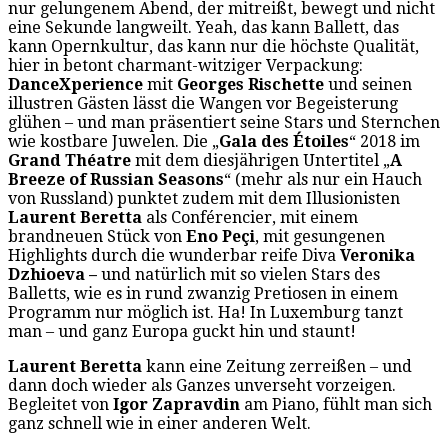
nur gelungenem Abend, der mitreißt, bewegt und nicht
eine Sekunde langweilt. Yeah, das kann Ballett, das
kann Opernkultur, das kann nur die höchste Qualität,
hier in betont charmant-witziger Verpackung:
DanceXperience
mit
Georges Rischette
und seinen
illustren Gästen lässt die Wangen vor Begeisterung
glühen – und man präsentiert seine Stars und Sternchen
wie kostbare Juwelen. Die „
Gala des Étoiles
“ 2018 im
Grand Théatre
mit dem diesjährigen Untertitel „
A
Breeze of Russian Seasons
“ (mehr als nur ein Hauch
von Russland) punktet zudem mit dem Illusionisten
Laurent Beretta
als Conférencier, mit einem
brandneuen Stück von
Eno
Peçi
, mit gesungenen
Highlights durch die wunderbar reife Diva
Veronika
Dzhioeva
–
und natürlich mit so vielen Stars des
Balletts, wie es in rund zwanzig Pretiosen in einem
Programm nur möglich ist. Ha! In Luxemburg tanzt
man – und ganz Europa guckt hin und staunt!
Laurent Beretta
kann eine Zeitung zerreißen – und
dann doch wieder als Ganzes unverseht vorzeigen.
Begleitet von
Igor Zapravdin
am Piano, fühlt man sich
ganz schnell wie in einer anderen Welt.