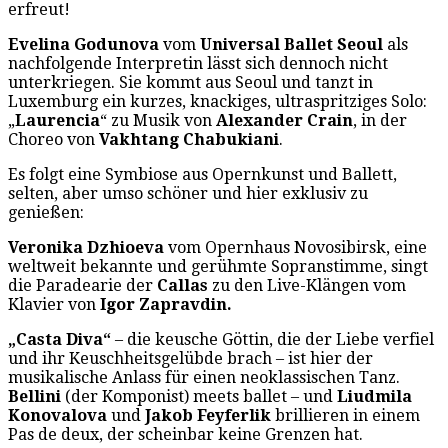
erfreut!
Evelina Godunova
vom
Universal Ballet Seoul
als
nachfolgende Interpretin lässt sich dennoch nicht
unterkriegen. Sie kommt aus Seoul und tanzt in
Luxemburg ein kurzes, knackiges, ultraspritziges Solo:
„
Laurencia
“ zu Musik von
Alexander Crain
, in der
Choreo von
Vakhtang Chabukiani
.
Es folgt eine Symbiose aus Opernkunst und Ballett,
selten, aber umso schöner und hier exklusiv zu
genießen:
Veronika Dzhioeva
vom Opernhaus Novosibirsk, eine
weltweit bekannte und gerühmte Sopranstimme, singt
die Paradearie der
Callas
zu den Live-Klängen vom
Klavier von
Igor
Zapravdin.
„Casta Diva“
– die keusche Göttin, die der Liebe verfiel
und ihr Keuschheitsgelübde brach – ist hier der
musikalische Anlass für einen neoklassischen Tanz.
Bellini
(der Komponist) meets ballet – und
Liudmila
Konovalova
und
Jakob Feyferlik
brillieren in einem
Pas de deux, der scheinbar keine Grenzen hat.