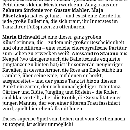
Petit dieses kleine Meisterwerk zum Adagio aus der
Zehnten Sinfonie
von
Gustav Mahler
.
Maja
Plisetzkaja
hat es getanzt – und es ist eine Zierde für
jede große Ballerina, die sich traut, ihr Innerstes im
Tanz ihrer Fußspitzen zu offenbaren.
Maria Eichwald
ist eine dieser ganz großen
Künstlerinnen, die – zudem mit großer Bescheidenheit
und ohne Allüren – eine solche choreografische Partitur
zum Leben zu erwecken weiß.
Alessandro Staiano
aus
Neapel (wo übrigens auch die Ballettschule exquisite
Jungtänzer zu bieten hat) ist ihr souverän-neugieriger
Kavalier, in dessen Armen die Rose am Ende stirbt: im
Cambré, über seine Knie, auf denen er hockt,
ausgebreitet – und der ganze Tanz ist bis zu diesem
Punkt ein zarter, dennoch unnachgiebiger Totentanz.
Gärtner und Blüte, Jüngling und Röslein – die Rollen
sind klar verteilt, aber die Erotik, die Sexualität eines
jungen Mannes, der von einer älteren Frau fasziniert
wird, spielt hier ebenfalls mit hinein.
Dieses superbe Spiel vom Leben und vom Sterben noch
zu toppen, ist schier unmöglich!