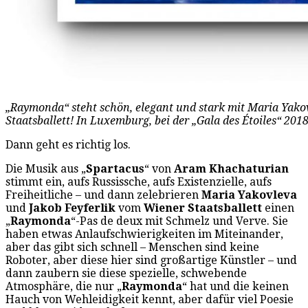
„Raymonda“ steht schön, elegant und stark mit Maria Yako
Staatsballett! In Luxemburg, bei der „Gala des Étoiles“ 2018.
Dann geht es richtig los.
Die Musik aus „
Spartacus
“ von
Aram Khachaturian
stimmt ein, aufs Russissche, aufs Existenzielle, aufs
Freiheitliche – und dann zelebrieren
Maria Yakovleva
und
Jakob Feyferlik
vom
Wiener Staatsballett
einen
„
Raymonda
“-Pas de deux mit Schmelz und Verve. Sie
haben etwas Anlaufschwierigkeiten im Miteinander,
aber das gibt sich schnell – Menschen sind keine
Roboter, aber diese hier sind großartige Künstler – und
dann zaubern sie diese spezielle, schwebende
Atmosphäre, die nur „
Raymonda
“ hat und die keinen
Hauch von Wehleidigkeit kennt, aber dafür viel Poesie