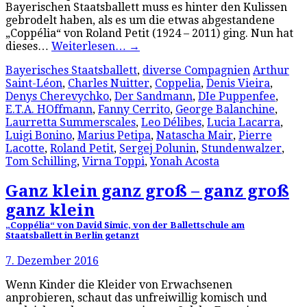
Bayerischen Staatsballett muss es hinter den Kulissen
gebrodelt haben, als es um die etwas abgestandene
„Coppélia“ von Roland Petit (1924 – 2011) ging. Nun hat
dieses…
Weiterlesen…
→
Bayerisches Staatsballett
,
diverse Compagnien
Arthur
Saint-Léon
,
Charles Nuitter
,
Coppelia
,
Denis Vieira
,
Denys Cherevychko
,
Der Sandmann
,
DIe Puppenfee
,
E.T.A. HOffmann
,
Fanny Cerrito
,
George Balanchine
,
Laurretta Summerscales
,
Leo Délibes
,
Lucia Lacarra
,
Luigi Bonino
,
Marius Petipa
,
Natascha Mair
,
Pierre
Lacotte
,
Roland Petit
,
Sergej Polunin
,
Stundenwalzer
,
Tom Schilling
,
Virna Toppi
,
Yonah Acosta
Ganz klein ganz groß – ganz groß
ganz klein
„Coppélia“ von David Simic, von der Ballettschule am
Staatsballett in Berlin getanzt
7. Dezember 2016
Wenn Kinder die Kleider von Erwachsenen
anprobieren, schaut das unfreiwillig komisch und