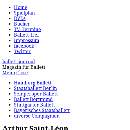
Home
Spielplan
DVDs
Bücher
TV-Termine
Ballett-frei
Impressum
facebook
Twitter
ballett-journal
Magazin für Ballett
Menu
Close
Hamburg Ballett
Staatsballett Berlin
Semperoper Ballett
Ballett Dortmund
Stuttgarter Ballett
Bayerisches Staatsballett
diverse Compagnien
Arthur Saint-Léon