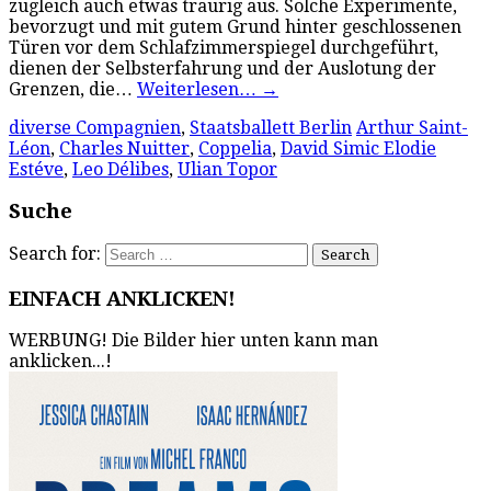
zugleich auch etwas traurig aus. Solche Experimente,
bevorzugt und mit gutem Grund hinter geschlossenen
Türen vor dem Schlafzimmerspiegel durchgeführt,
dienen der Selbsterfahrung und der Auslotung der
Grenzen, die…
Weiterlesen…
→
diverse Compagnien
,
Staatsballett Berlin
Arthur Saint-
Léon
,
Charles Nuitter
,
Coppelia
,
David Simic Elodie
Estéve
,
Leo Délibes
,
Ulian Topor
Suche
Search for:
EINFACH ANKLICKEN!
WERBUNG! Die Bilder hier unten kann man
anklicken...!