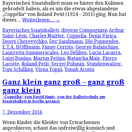
Bayerischen Staatsballett muss es hinter den Kulissen
gebrodelt haben, als es um die etwas abgestandene
„Coppélia“ von Roland Petit (1924 – 2011) ging. Nun hat
dieses…
Weiterlesen…
→
Bayerisches Staatsballett
,
diverse Compagnien
Arthur
Saint-Léon
,
Charles Nuitter
,
Coppelia
,
Denis Vieira
,
Denys Cherevychko
,
Der Sandmann
,
DIe Puppenfee
,
E.T.A. HOffmann
,
Fanny Cerrito
,
George Balanchine
,
Laurretta Summerscales
,
Leo Délibes
,
Lucia Lacarra
,
Luigi Bonino
,
Marius Petipa
,
Natascha Mair
,
Pierre
Lacotte
,
Roland Petit
,
Sergej Polunin
,
Stundenwalzer
,
Tom Schilling
,
Virna Toppi
,
Yonah Acosta
Ganz klein ganz groß – ganz groß
ganz klein
„Coppélia“ von David Simic, von der Ballettschule am
Staatsballett in Berlin getanzt
7. Dezember 2016
Wenn Kinder die Kleider von Erwachsenen
anprobieren, schaut das unfreiwillig komisch und