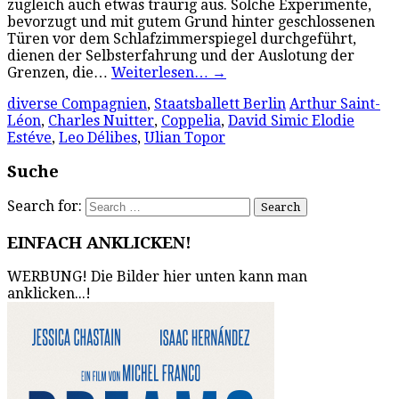
zugleich auch etwas traurig aus. Solche Experimente,
bevorzugt und mit gutem Grund hinter geschlossenen
Türen vor dem Schlafzimmerspiegel durchgeführt,
dienen der Selbsterfahrung und der Auslotung der
Grenzen, die…
Weiterlesen…
→
diverse Compagnien
,
Staatsballett Berlin
Arthur Saint-
Léon
,
Charles Nuitter
,
Coppelia
,
David Simic Elodie
Estéve
,
Leo Délibes
,
Ulian Topor
Suche
Search for:
EINFACH ANKLICKEN!
WERBUNG! Die Bilder hier unten kann man
anklicken...!