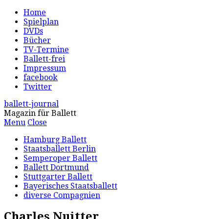
Home
Spielplan
DVDs
Bücher
TV-Termine
Ballett-frei
Impressum
facebook
Twitter
ballett-journal
Magazin für Ballett
Menu
Close
Hamburg Ballett
Staatsballett Berlin
Semperoper Ballett
Ballett Dortmund
Stuttgarter Ballett
Bayerisches Staatsballett
diverse Compagnien
Charles Nuitter