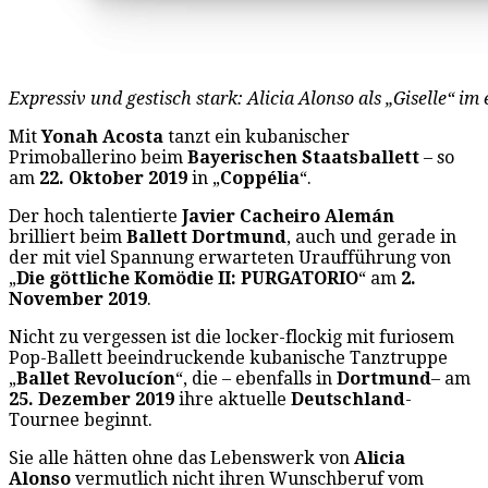
Expressiv und gestisch stark: Alicia Alonso als „Giselle“ i
Mit
Yonah Acosta
tanzt ein kubanischer
Primoballerino beim
Bayerischen Staatsballett
– so
am
22. Oktober 2019
in „
Coppélia
“.
Der hoch talentierte
Javier Cacheiro Alemán
brilliert beim
Ballett Dortmund
, auch und gerade in
der mit viel Spannung erwarteten Uraufführung von
„
Die göttliche Komödie II: PURGATORIO
“ am
2.
November 2019
.
Nicht zu vergessen ist die locker-flockig mit furiosem
Pop-Ballett beeindruckende kubanische Tanztruppe
„
Ballet Revolucíon
“, die – ebenfalls in
Dortmund
– am
25. Dezember 2019
ihre aktuelle
Deutschland
-
Tournee beginnt.
Sie alle hätten ohne das Lebenswerk von
Alicia
Alonso
vermutlich nicht ihren Wunschberuf vom