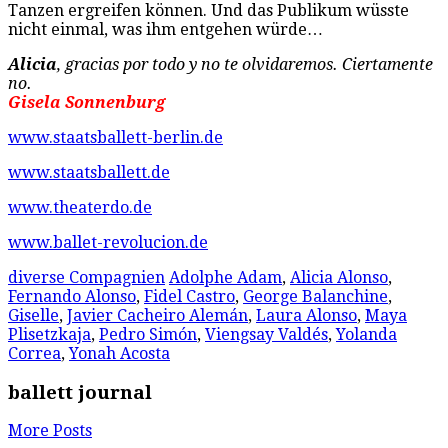
Tanzen ergreifen können. Und das Publikum wüsste
nicht einmal, was ihm entgehen würde…
Alicia
, gracias por todo y no te olvidaremos. Ciertamente
no.
Gisela Sonnenburg
www.staatsballett-berlin.de
www.staatsballett.de
www.theaterdo.de
www.ballet-revolucion.de
diverse Compagnien
Adolphe Adam
,
Alicia Alonso
,
Fernando Alonso
,
Fidel Castro
,
George Balanchine
,
Giselle
,
Javier Cacheiro Alemán
,
Laura Alonso
,
Maya
Plisetzkaja
,
Pedro Simón
,
Viengsay Valdés
,
Yolanda
Correa
,
Yonah Acosta
ballett journal
More Posts