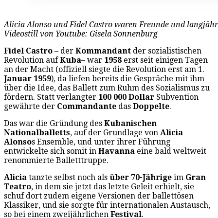
Alicia Alonso und Fidel Castro waren Freunde und langjäh
Videostill von Youtube: Gisela Sonnenburg
Fidel Castro
– der
Kommandant
der sozialistischen
Revolution auf
Kuba
– war
1958
erst seit einigen Tagen
an der Macht (offiziell siegte die Revolution erst am 1.
Januar 1959
), da liefen bereits die Gespräche mit ihm
über die Idee, das Ballett zum Ruhm des Sozialismus zu
fördern. Statt verlangter
100 000 Dollar
Subvention
gewährte der
Commandante
das
Doppelte
.
Das war die Gründung des
Kubanischen
Nationalballetts
, auf der Grundlage von
Alicia
Alonso
s Ensemble, und unter ihrer Führung
entwickelte sich somit in
Havanna
eine bald weltweit
renommierte Balletttruppe.
Alicia
tanzte selbst noch als
über
70-Jährige
im
Gran
Teatro
, in dem sie jetzt das letzte Geleit erhielt, sie
schuf dort zudem eigene Versionen der ballettösen
Klassiker, und sie sorgte für internationalen Austausch,
so bei einem zweijährlichen
Festival
.