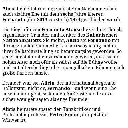
Alicia
behielt ihren angeheirateten Nachnamen bei,
auch als ihre Ehe mit dem
sechs
Jahre älteren
Fernando
(der
2013
verstarb)
1974
geschieden wurde.
Die Biografin von
Fernando Alonso
bezeichnet ihn als
eigentlichen Gründer und Lenker des
Kubanischen
Nationalballett
s. Sie meint,
Alicia
sei
Fernando
mit
ihrem zunehmenden Alter zu herrschsüchtig und in
ihrer Selbstdarstellung zu hemmungslos geworden. So
sei er nicht damit einverstanden gewesen, dass sie im
hohen Alter noch oftmals selbst auf die Bühne wollte
und mit altersbedingt eher mangelhaftem Können noch
große Partien tanzte.
Dennoch war sie,
Alicia
, der international begehrte
Ballettstar, nicht er,
Fernando
– und wenn eine Ehe
auseinander geht, so können Außenstehende dazu
sicher weniger sagen als enge Freunde.
Alicia
heiratete später den Tanzkritiker und
Philosophieprofessor
Pedro Simón
, der jetzt ihr
Witwer ist.