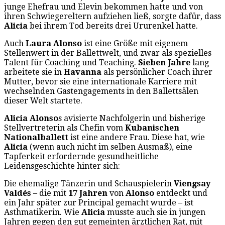
junge Ehefrau und Elevin bekommen hatte und von
ihren Schwiegereltern aufziehen ließ, sorgte dafür, dass
Alicia
bei ihrem Tod bereits drei Ururenkel hatte.
Auch
Laura Alonso
ist eine Größe mit eigenem
Stellenwert in der Ballettwelt, und zwar als spezielles
Talent für Coaching und Teaching.
Sieben Jahre
lang
arbeitete sie in
Havanna
als persönlicher Coach ihrer
Mutter, bevor sie eine internationale Karriere mit
wechselnden Gastengagements in den Ballettsälen
dieser Welt startete.
Alicia Alonso
s avisierte Nachfolgerin und bisherige
Stellvertreterin als Chefin vom
Kubanischen
Nationalballett
ist eine andere Frau. Diese hat, wie
Alicia
(wenn auch nicht im selben Ausmaß), eine
Tapferkeit erfordernde gesundheitliche
Leidensgeschichte hinter sich:
Die ehemalige Tänzerin und Schauspielerin
Viengsay
Valdés
– die mit
17 Jahren
von
Alonso
entdeckt und
ein Jahr später zur Principal gemacht wurde – ist
Asthmatikerin. Wie
Alicia
musste auch sie in jungen
Jahren gegen den gut gemeinten ärztlichen Rat, mit