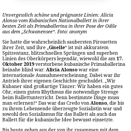
Unvergesslich schöne und prägnante Linien: Alicia
Alonso vom Kubanischen Nationalballett in ihrer
besten Zeit als Primaballerina in ihrer Pose der Odile
aus dem „Schwanensee“. Foto: anonym
Sie hatte die wahrscheinlich saubersten Pirouetten
ihrer Zeit, und ihre „
Giselle
“ ist mit akkuratem
Spitzentanz, blitzschnellen Sprüngen und superben
Linien des Oberkörpers legendär, wiewohl die am
17.
Oktober 2019
verstorbene kubanische Primaballerina
beinahe blind war:
Alicia Alonso
war eine
internationale Ausnahmeerscheinung. Dabei war ihr
Antrieb ihrer eigenen Geschichte geschuldet. „Wir
Kubaner sind großartige Tänzer: Wir haben ein gutes
Ohr, einen guten Rhythmus die notwendige Strenge
beim Ballettunterricht. Denn bestimmte Dinge muss
man erlernen!“ Das war das Credo von
Alonso
, die bis
zu ihrem Lebensende überzeugte Sozialistin war und
sowohl den Sozialismus für das Ballett als auch das
Ballett für die kubanische Idee bewusst einsetzte.
Bis heute gehen aus der von ihr zusammen mit dem