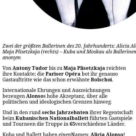
Zwei der größten Ballerinen des 20. Jahrhunderts: Alicia Al
Maja Plisetzkaja (rechts) – Kuba und Moskau als Ballerine
anonym
Von
Antony Tudor
bis zu
Maja Plisetzkaja
reichten
ihre Kontakte; die
Pariser Opéra
bot ihr genauso
Gastauftritte wie das schon erwähnte
Bolschoi
.
Internationale Ehrungen und Auszeichnungen
bezeugen
Alonso
s hohe Akzeptanz, über alle
politischen und ideologischen Grenzen hinweg.
Und in den rund
sechs Jahrzehnten
ihrer Regentschaft
beim
Kubanischen Nationalballett
führten Gastspiele
und Tourneen die Truppe in
65
verschiedene Länder.
Kuba und Ballett haben
einen
Namen:
Alicia Alonso
!