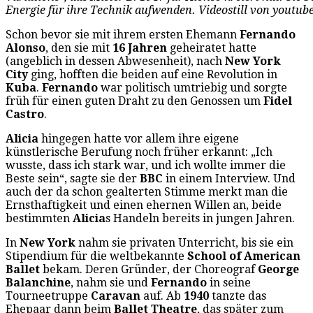
Energie für ihre Technik aufwenden. Videostill von youtub
Schon bevor sie mit ihrem ersten Ehemann
Fernando
Alonso
, den sie mit
16 Jahren
geheiratet hatte
(angeblich in dessen Abwesenheit), nach
New York
City
ging, hofften die beiden auf eine Revolution in
Kuba
.
Fernando
war politisch umtriebig und sorgte
früh für einen guten Draht zu den Genossen um
Fidel
Castro
.
Alicia
hingegen hatte vor allem ihre eigene
künstlerische Berufung noch früher erkannt: „Ich
wusste, dass ich stark war, und ich wollte immer die
Beste sein“, sagte sie der
BBC
in einem Interview. Und
auch der da schon gealterten Stimme merkt man die
Ernsthaftigkeit und einen ehernen Willen an, beide
bestimmten
Alicia
s Handeln bereits in jungen Jahren.
In
New York
nahm sie privaten Unterricht, bis sie ein
Stipendium für die weltbekannte
School of American
Ballet
bekam. Deren Gründer, der Choreograf
George
Balanchine
, nahm sie und
Fernando
in seine
Tourneetruppe
Caravan
auf. Ab
1940
tanzte das
Ehepaar dann beim
Ballet Theatre
, das später zum