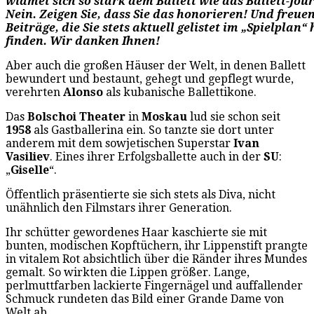
widmet sich so stark dem Ballett wie das Ballett-Jou
Nein. Zeigen Sie, dass Sie das honorieren! Und freuen 
Beiträge, die Sie stets aktuell gelistet im „Spielplan“
finden. Wir danken Ihnen!
Aber auch die großen Häuser der Welt, in denen Ballett
bewundert und bestaunt, gehegt und gepflegt wurde,
verehrten
Alonso
als kubanische Ballettikone.
Das
Bolschoi Theater
in
Moskau
lud sie schon seit
1958
als Gastballerina ein. So tanzte sie dort unter
anderem mit dem sowjetischen Superstar
Ivan
Vasiliev
. Eines ihrer Erfolgsballette auch in der
SU
:
„
Giselle
“.
Öffentlich präsentierte sie sich stets als Diva, nicht
unähnlich den Filmstars ihrer Generation.
Ihr schütter gewordenes Haar kaschierte sie mit
bunten, modischen Kopftüchern, ihr Lippenstift prangte
in vitalem Rot absichtlich über die Ränder ihres Mundes
gemalt. So wirkten die Lippen größer. Lange,
perlmuttfarben lackierte Fingernägel und auffallender
Schmuck rundeten das Bild einer Grande Dame von
Welt ab.