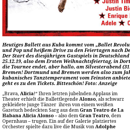
Heutiges Ballett aus Kuba kommt vom „Ballet Revolu
und Pop und heißem Drive zu den Feiertagen nach D
Der Start des diesjährigen Gastspiels in Deutschland
25.12.19, also dem Ersten Weihnachtsfeiertag, in Do
die Tournee endet, aber hallo, am Silvesterabend (31.
Bremen! Dortmund und Bremen werden also zum Ja
kubanisches Tanztemperament vom Feinsten anbiet
geht es zu den Tickets. Bitteschön! Foto: Anzeige
„Brava,
Alicia
!“ Ihren letzten jubelnden Applaus im
Theater erhielt die Ballettlegende
Alonso
, als schwarz
gekleidete junge Tänzer ihren von einem weißen
Gazetuch bedeckten Sarg aus dem
Gran Teatro de La
Habana Alicia Alonso –
also dem
Gran Teatro
, dem
Opernhaus
–
trugen. Ein auf der Galerie platziertes
Orchester spielte dazu live die Musik von
Adolphe