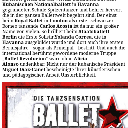
Kubanischen Nationalballett
in
Havanna
gegründeten Schule Spitzentänzer und Lehrer hervor,
die in der ganzen Ballettwelt begehrt sind. Der einst
beim
Royal Ballet
in
London
als erster schwarzer
Romeo tanzende
Carlos Acosta
ist da nur ein großer
Name von vielen. So brilliert beim
Staatsballett
Berlin
die Erste Solistin
Yolanda Correa
, die in
Havanna
ausgebildet wurde und dort auch ihre ersten
Berufsjahre – sogar als Principal – bestritt. Und auch die
international berühmt gewordene moderne Truppe
„
Ballet Revolucíon
“ wäre ohne
Alicia
Alonso
undenkbar: Nicht nur der kubanische Präsident
Miguel Diaz-Canel
bescheinigte ihrer künstlerischen
und pädagogischen Arbeit Unsterblichkeit.