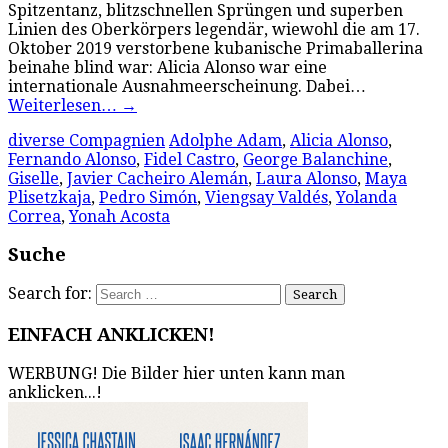
Spitzentanz, blitzschnellen Sprüngen und superben
Linien des Oberkörpers legendär, wiewohl die am 17.
Oktober 2019 verstorbene kubanische Primaballerina
beinahe blind war: Alicia Alonso war eine
internationale Ausnahmeerscheinung. Dabei…
Weiterlesen…
→
diverse Compagnien
Adolphe Adam
,
Alicia Alonso
,
Fernando Alonso
,
Fidel Castro
,
George Balanchine
,
Giselle
,
Javier Cacheiro Alemán
,
Laura Alonso
,
Maya
Plisetzkaja
,
Pedro Simón
,
Viengsay Valdés
,
Yolanda
Correa
,
Yonah Acosta
Suche
Search for:
EINFACH ANKLICKEN!
WERBUNG! Die Bilder hier unten kann man
anklicken...!