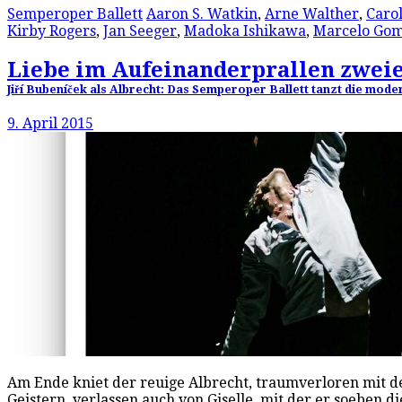
Semperoper Ballett
Aaron S. Watkin
,
Arne Walther
,
Caro
Kirby Rogers
,
Jan Seeger
,
Madoka Ishikawa
,
Marcelo Go
Liebe im Aufeinanderprallen zwei
Jiří Bubeníček als Albrecht: Das Semperoper Ballett tanzt die m
9. April 2015
Am Ende kniet der reuige Albrecht, traumverloren mit de
Geistern, verlassen auch von Giselle, mit der er soeben