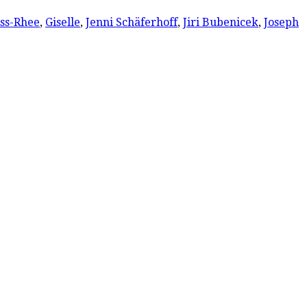
ss-Rhee
,
Giselle
,
Jenni Schäferhoff
,
Jiri Bubenicek
,
Joseph