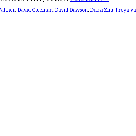
alther
,
David Coleman
,
David Dawson
,
Duosi Zhu
,
Freya Va