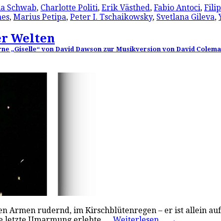
la Schwab
,
Charlotte Politi
,
Erik Västhed
,
Fabio Antoci
,
Fili
mes
,
Marius Petipa
,
Peter I. Tschaikowsky
,
Svetlana Gileva
,
er Welten
oderne „Giselle“ von David Dawson zur Musikversion von David Cole
n Armen rudernd, im Kirschblütenregen – er ist allein auf
 die letzte Umarmung erlebte,…
Weiterlesen…
→