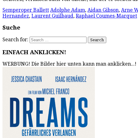
Semperoper Ballett
Adolphe Adam
,
Aidan Gibson
,
Arne W
Hernandez
,
Laurent Guilbaud
,
Raphael Coumes-Marquet
Suche
Search for:
EINFACH ANKLICKEN!
WERBUNG! Die Bilder hier unten kann man anklicken...!