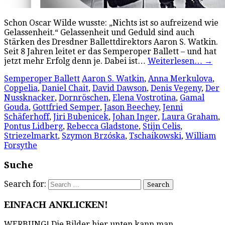
Schon Oscar Wilde wusste: „Nichts ist so aufreizend wie
Gelassenheit.“ Gelassenheit und Geduld sind auch
Stärken des Dresdner Ballettdirektors Aaron S. Watkin.
Seit 8 Jahren leitet er das Semperoper Ballett – und hat
jetzt mehr Erfolg denn je. Dabei ist…
Weiterlesen…
→
Semperoper Ballett
Aaron S. Watkin
,
Anna Merkulova
,
Coppelia
,
Daniel Chait
,
David Dawson
,
Denis Vegeny
,
Der
Nussknacker
,
Dornröschen
,
Elena Vostrotina
,
Gamal
Gouda
,
Gottfried Semper
,
Jason Beechey
,
Jenni
Schäferhoff
,
Jiri Bubenicek
,
Johan Inger
,
Laura Graham
,
Pontus Lidberg
,
Rebecca Gladstone
,
Stijn Celis
,
Striezelmarkt
,
Szymon Brzóska
,
Tschaikowski
,
William
Forsythe
Suche
Search for:
EINFACH ANKLICKEN!
WERBUNG! Die Bilder hier unten kann man