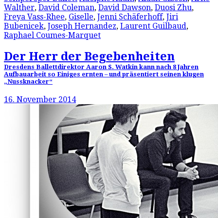
Walther
,
David Coleman
,
David Dawson
,
Duosi Zhu
,
Freya Vass-Rhee
,
Giselle
,
Jenni Schäferhoff
,
Jiri
Bubenicek
,
Joseph Hernandez
,
Laurent Guilbaud
,
Raphael Coumes-Marquet
Der Herr der Begebenheiten
Dresdens Ballettdirektor Aaron S. Watkin kann nach 8 Jahren
Aufbauarbeit so Einiges ernten – und präsentiert seinen klugen
„Nussknacker“
16. November 2014