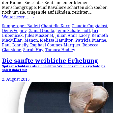
der Bühne. Sie ist das Zentrum einer kleinen
Menschengruppe: Fünf Kavaliere scharten sich soeben
noch um sie, trugen sie auf Händen, reichten…
Weiterlesen…
→
Semperoper Ballett
Chantelle Kerr
,
Claudio Cangialosi
,
Denis Veginy
,
Gamal Gouda
,
Jenni Schäferhoff
,
Jiri
Bubenicek
,
Jules Massenet
,
Julian Amir Lacey
,
Kenneth
MacMillan
,
Manon
,
Melissa Hamilton
,
Patricia Ruanne
,
Paul Connelly
,
Raphael Coumes-Marquet
,
Rebecca
Gladstone
,
Sarah Hay
,
Tamara Hadley
Die sanfte weibliche Erhebung
Spitzenschuhtanz als Sinnbild für Weiblichkeit: die Psychologie
spielt dabei mit
2. August 2015