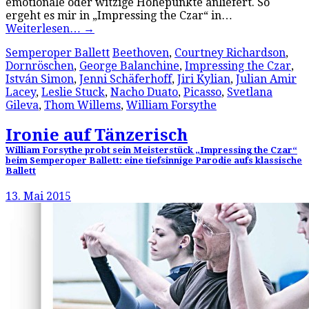
emotionale oder witzige Höhepunkte anliefert. So
ergeht es mir in „Impressing the Czar“ in…
Weiterlesen…
→
Semperoper Ballett
Beethoven
,
Courtney Richardson
,
Dornröschen
,
George Balanchine
,
Impressing the Czar
,
István Simon
,
Jenni Schäferhoff
,
Jiri Kylian
,
Julian Amir
Lacey
,
Leslie Stuck
,
Nacho Duato
,
Picasso
,
Svetlana
Gileva
,
Thom Willems
,
William Forsythe
Ironie auf Tänzerisch
William Forsythe probt sein Meisterstück „Impressing the Czar“
beim Semperoper Ballett: eine tiefsinnige Parodie aufs klassische
Ballett
13. Mai 2015