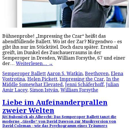
Bühnenprobe! „Impressing the Czar“ heißt das
abendfüllende Ballett. Wo ist der Zar? Nirgendwo – es
gibt ihn nur im Stücktitel. Doch dazu später. Erstmal
greift, im Dunkel des Zuschauerraums in der
Semperoper in Dresden, William Forsythe, 67 und einer
der…
Weiterlesen…
→
Semperoper Ballett
Aaron S. Watkin
,
Beethoven
,
Elena
Vostrotina
,
Helen Pickett
,
Impressing the Czar
,
In the
Middle Somewhat Elevated
,
Jenni Schäferhoff
,
Julian
Amir Lacey
,
Simon István
,
William Forsythe
Liebe im Aufeinanderprallen
zweier Welten
Jiří Bubeníček als Albrecht: Das Semperoper Ballett tanzt die
moderne „Giselle“ von David Dawson zur Musikversion von
David Coleman – wie das Psychogramm eines Träumers