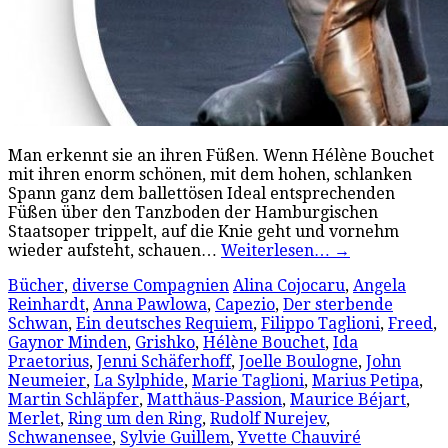
Man erkennt sie an ihren Füßen. Wenn Hélène Bouchet
mit ihren enorm schönen, mit dem hohen, schlanken
Spann ganz dem ballettösen Ideal entsprechenden
Füßen über den Tanzboden der Hamburgischen
Staatsoper trippelt, auf die Knie geht und vornehm
wieder aufsteht, schauen…
Weiterlesen…
→
Bücher
,
diverse Compagnien
Alina Cojocaru
,
Angela
Reinhardt
,
Anna Pawlowa
,
Capezio
,
Der sterbende
Schwan
,
Ein deutsches Requiem
,
Filippo Taglioni
,
Freed
,
Gaynor Minden
,
Grishko
,
Hélène Bouchet
,
Ida
Praetorius
,
Jenni Schäferhoff
,
Joelle Boulogne
,
John
Neumeier
,
La Sylphide
,
Marie Taglioni
,
Marius Petipa
,
Martin Schläpfer
,
Matthäus-Passion
,
Maurice Béjart
,
Merlet
,
Ring um den Ring
,
Rudolf Nurejev
,
Schwanensee
,
Sylvie Guillem
,
Yvette Chauviré