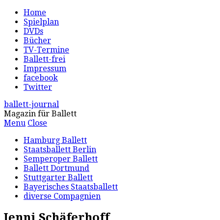
Home
Spielplan
DVDs
Bücher
TV-Termine
Ballett-frei
Impressum
facebook
Twitter
ballett-journal
Magazin für Ballett
Menu
Close
Hamburg Ballett
Staatsballett Berlin
Semperoper Ballett
Ballett Dortmund
Stuttgarter Ballett
Bayerisches Staatsballett
diverse Compagnien
Jenni Schäferhoff