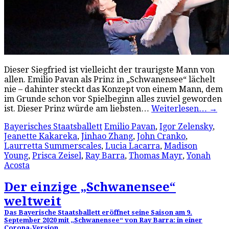
Dieser Siegfried ist vielleicht der traurigste Mann von
allen. Emilio Pavan als Prinz in „Schwanensee“ lächelt
nie – dahinter steckt das Konzept von einem Mann, dem
im Grunde schon vor Spielbeginn alles zuviel geworden
ist. Dieser Prinz würde am liebsten…
Weiterlesen…
→
Bayerisches Staatsballett
Emilio Pavan
,
Igor Zelensky
,
Jeanette Kakareka
,
Jinhao Zhang
,
John Cranko
,
Laurretta Summerscales
,
Lucia Lacarra
,
Madison
Young
,
Prisca Zeisel
,
Ray Barra
,
Thomas Mayr
,
Yonah
Acosta
Der einzige „Schwanensee“
weltweit
Das Bayerische Staatsballett eröffnet seine Saison am 9.
September 2020 mit „Schwanensee“ von Ray Barra: in einer
Corona-Version