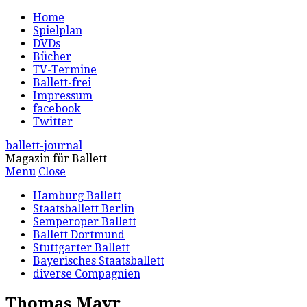
Home
Spielplan
DVDs
Bücher
TV-Termine
Ballett-frei
Impressum
facebook
Twitter
ballett-journal
Magazin für Ballett
Menu
Close
Hamburg Ballett
Staatsballett Berlin
Semperoper Ballett
Ballett Dortmund
Stuttgarter Ballett
Bayerisches Staatsballett
diverse Compagnien
Thomas Mayr