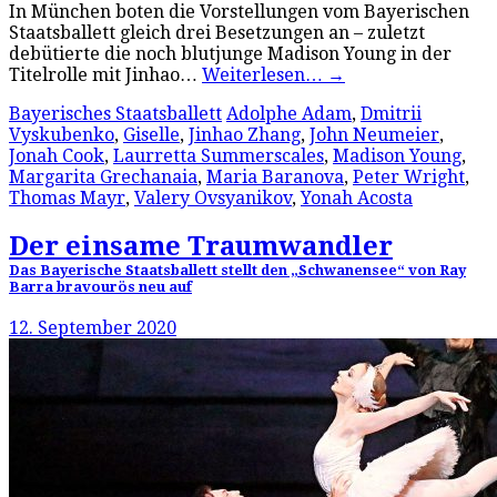
In München boten die Vorstellungen vom Bayerischen
Staatsballett gleich drei Besetzungen an – zuletzt
debütierte die noch blutjunge Madison Young in der
Titelrolle mit Jinhao…
Weiterlesen…
→
Bayerisches Staatsballett
Adolphe Adam
,
Dmitrii
Vyskubenko
,
Giselle
,
Jinhao Zhang
,
John Neumeier
,
Jonah Cook
,
Laurretta Summerscales
,
Madison Young
,
Margarita Grechanaia
,
Maria Baranova
,
Peter Wright
,
Thomas Mayr
,
Valery Ovsyanikov
,
Yonah Acosta
Der einsame Traumwandler
Das Bayerische Staatsballett stellt den „Schwanensee“ von Ray
Barra bravourös neu auf
12. September 2020