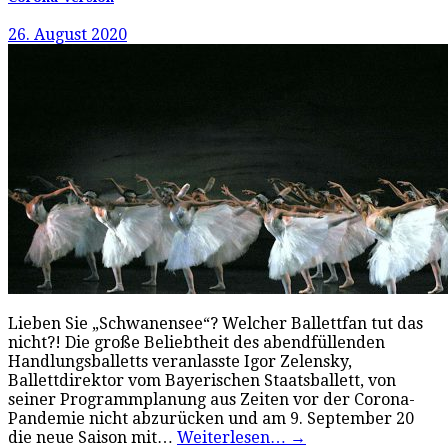
26. August 2020
Lieben Sie „Schwanensee“? Welcher Ballettfan tut das
nicht?! Die große Beliebtheit des abendfüllenden
Handlungsballetts veranlasste Igor Zelensky,
Ballettdirektor vom Bayerischen Staatsballett, von
seiner Programmplanung aus Zeiten vor der Corona-
Pandemie nicht abzurücken und am 9. September 20
die neue Saison mit…
Weiterlesen…
→