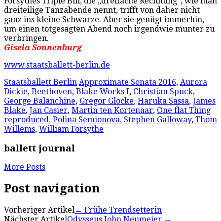
Forsythes Triple Bill, die „dreifache Rechnung“, wie man
dreiteilige Tanzabende nennt, trifft von daher nicht
ganz ins kleine Schwarze. Aber sie genügt immerhin,
um einen totgesagten Abend noch irgendwie munter zu
verbringen.
Gisela Sonnenburg
www.staatsballett-berlin.de
Staatsballett Berlin
Approximate Sonata 2016
,
Aurora
Dickie
,
Beethoven
,
Blake Works I
,
Christian Spuck
,
George Balanchine
,
Gregor Glocke
,
Haruka Sassa
,
James
Blake
,
Jan Casier
,
Martin ten Kortenaar
,
One flat Thing
reproduced
,
Polina Semionova
,
Stephen Galloway
,
Thom
Willems
,
William Forsythe
ballett journal
More Posts
Post navigation
Vorheriger Artikel
←
Frühe Trendsetterin
Nächster Artikel
Odysseus John Neumeier
→