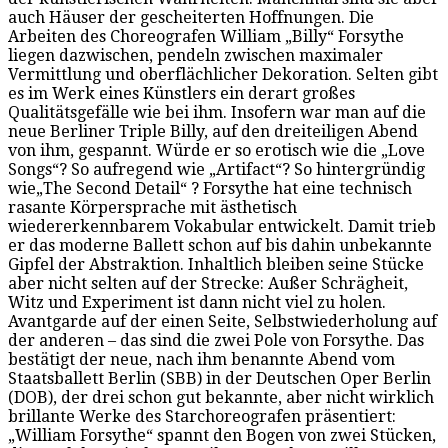
auch Häuser der gescheiterten Hoffnungen. Die
Arbeiten des Choreografen William „Billy“ Forsythe
liegen dazwischen, pendeln zwischen maximaler
Vermittlung und oberflächlicher Dekoration. Selten gibt
es im Werk eines Künstlers ein derart großes
Qualitätsgefälle wie bei ihm. Insofern war man auf die
neue Berliner Triple Billy, auf den dreiteiligen Abend
von ihm, gespannt. Würde er so erotisch wie die „Love
Songs“? So aufregend wie „Artifact“? So hintergründig
wie„The Second Detail“ ? Forsythe hat eine technisch
rasante Körpersprache mit ästhetisch
wiedererkennbarem Vokabular entwickelt. Damit trieb
er das moderne Ballett schon auf bis dahin unbekannte
Gipfel der Abstraktion. Inhaltlich bleiben seine Stücke
aber nicht selten auf der Strecke: Außer Schrägheit,
Witz und Experiment ist dann nicht viel zu holen.
Avantgarde auf der einen Seite, Selbstwiederholung auf
der anderen – das sind die zwei Pole von Forsythe. Das
bestätigt der neue, nach ihm benannte Abend vom
Staatsballett Berlin (SBB) in der Deutschen Oper Berlin
(DOB), der drei schon gut bekannte, aber nicht wirklich
brillante Werke des Starchoreografen präsentiert:
„William Forsythe“ spannt den Bogen von zwei Stücken,