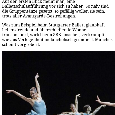
Auf den ersten Blick meint man, eine
Ballettschulaufführung vor sich zu haben. So naiv sind
die Gruppentänze gesetzt, so gefällig wollen sie sein,
trotz aller Avantgarde-Bestrebungen.
Was zum Beispiel beim Stuttgarter Ballett glaubhaft
Lebensfreude und überschießende Wonne
transportiert, wirkt beim SBB unsicher, verkrampft,
wie aus Verlegenheit melancholisch grundiert. Manches
scheint vergröbert.