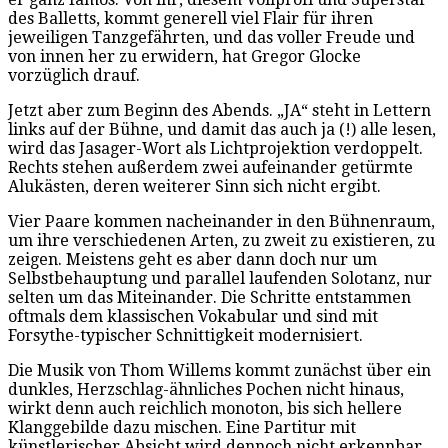
des Balletts, kommt generell viel Flair für ihren
jeweiligen Tanzgefährten, und das voller Freude und
von innen her zu erwidern, hat Gregor Glocke
vorzüglich drauf.
Jetzt aber zum Beginn des Abends. „JA“ steht in Lettern
links auf der Bühne, und damit das auch ja (!) alle lesen,
wird das Jasager-Wort als Lichtprojektion verdoppelt.
Rechts stehen außerdem zwei aufeinander getürmte
Alukästen, deren weiterer Sinn sich nicht ergibt.
Vier Paare kommen nacheinander in den Bühnenraum,
um ihre verschiedenen Arten, zu zweit zu existieren, zu
zeigen. Meistens geht es aber dann doch nur um
Selbstbehauptung und parallel laufenden Solotanz, nur
selten um das Miteinander. Die Schritte entstammen
oftmals dem klassischen Vokabular und sind mit
Forsythe-typischer Schnittigkeit modernisiert.
Die Musik von Thom Willems kommt zunächst über ein
dunkles, Herzschlag-ähnliches Pochen nicht hinaus,
wirkt denn auch reichlich monoton, bis sich hellere
Klanggebilde dazu mischen. Eine Partitur mit
künstlerischer Absicht wird dennoch nicht erkennbar.