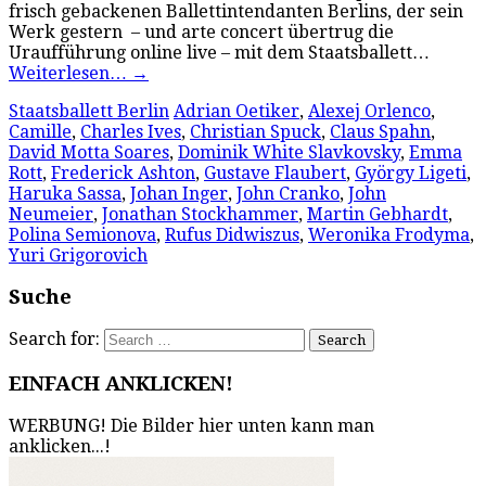
frisch gebackenen Ballettintendanten Berlins, der sein
Werk gestern – und arte concert übertrug die
Uraufführung online live – mit dem Staatsballett…
Weiterlesen…
→
Staatsballett Berlin
Adrian Oetiker
,
Alexej Orlenco
,
Camille
,
Charles Ives
,
Christian Spuck
,
Claus Spahn
,
David Motta Soares
,
Dominik White Slavkovsky
,
Emma
Rott
,
Frederick Ashton
,
Gustave Flaubert
,
György Ligeti
,
Haruka Sassa
,
Johan Inger
,
John Cranko
,
John
Neumeier
,
Jonathan Stockhammer
,
Martin Gebhardt
,
Polina Semionova
,
Rufus Didwiszus
,
Weronika Frodyma
,
Yuri Grigorovich
Suche
Search for:
EINFACH ANKLICKEN!
WERBUNG! Die Bilder hier unten kann man
anklicken...!