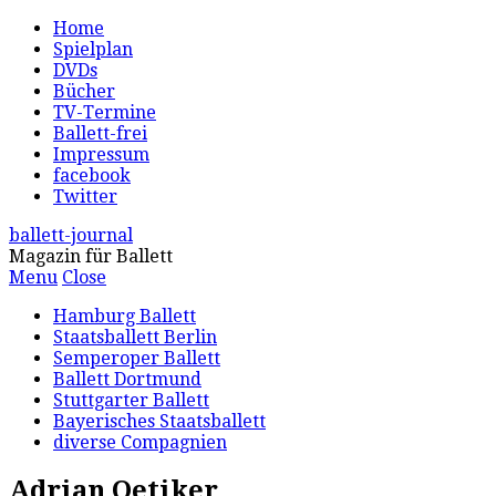
Home
Spielplan
DVDs
Bücher
TV-Termine
Ballett-frei
Impressum
facebook
Twitter
ballett-journal
Magazin für Ballett
Menu
Close
Hamburg Ballett
Staatsballett Berlin
Semperoper Ballett
Ballett Dortmund
Stuttgarter Ballett
Bayerisches Staatsballett
diverse Compagnien
Adrian Oetiker