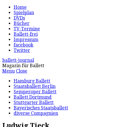
Home
Spielplan
DVDs
Bücher
TV-Termine
Ballett-frei
Impressum
facebook
Twitter
ballett-journal
Magazin für Ballett
Menu
Close
Hamburg Ballett
Staatsballett Berlin
Semperoper Ballett
Ballett Dortmund
Stuttgarter Ballett
Bayerisches Staatsballett
diverse Compagnien
Ludwig Tieck