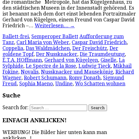
die romantische Metropole, hat das Kügelgenhaus, zu
den städtischen Museen in der Innenstadt gehörend. Es
ist benannt nach dem dort einst lebenden Portraitmaler
Gerhard von Kügelgen, einem Freund von Caspar David
Friedrich –…
Weiterlesen…
→
Ballett-frei
,
Semperoper Ballett
Aufforderung zum
Tanz
,
Carl Maria von Weber
,
Caspar David Friedrich
,
Coppelia
,
Das Waldmädchen
,
Der Freischütz
,
Der
goldene Topf
,
Der Nussknacker
,
Die Traumdeutung
,
E.T.A. HOffmann
,
Gerhard von Kügelgen
,
Giselle
,
La
Sylphide
,
Le Spectre de la Rose
,
Ludwig Tieck
,
Mikhail
Fokine
,
Novalis
,
Nussknacker und Mausekönig
,
Richard
Wagner
,
Robert Schumann
,
Romy Donath
,
Sigmund
Freud
,
Sophia Maeno
,
Undine
,
Wo Schatten wohnen
Suche
Search for:
EINFACH ANKLICKEN!
WERBUNG! Die Bilder hier unten kann man
anklicken...!