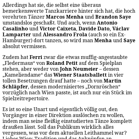
Allerdings hat sie, die selbst eine überaus
bemerkenswerte Tanzkarriere hinter sich hat, die hoch
verehrten Tänzer
Marcos Menha
und
Brandon Saye
umstandslos geschaßt. Und auch, wenn
Antonio
Casalinho
und
Victor Caixeta
,
Davide Dato, Václav
Lamparter
und
Alessandro Frola
(auch so ein Ex-
Hamburger) dort tanzen, so wird man
Menha
und
Saye
absolut vermissen.
Zudem hat
Ferri
zwar die etwas muffig-angestaubte
„Fledermaus“ von
Roland Petit
auf dem Spielplan
stehen, aber weder von
John Neumeier
– dessen
„Kameliendame“ das
Wiener Staatsballett
in vier
tollen Besetzungen drauf hatte – noch von
Martin
Schläpfer
, dessen modernisiertes „Dornröschen“
vorzüglich nach Wien passte, ist auch nur ein Stück im
Spielzeitrepertoire.
Es ist so eine Unart und eigentlich völlig out, den
Vorgänger in einer Direktion auslöschen zu wollen,
indem man seine fleißig einstudierten Tänze komplett
draußen lässt. Soll das Publikum wirklich alles
vergessen, was vor dem aktuellen Leithammel war?
Liebes Wien: Tradition und das Anknüpfen an