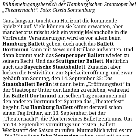
Bühneneingangsbereich der Hamburgischen Staatsoper bei
„Theaternacht“. Foto: Gisela Sonnenburg
Ganz langsam taucht am Horizont die kommende
Spielzeit auf. Viele können sie kaum erwarten, aber
mancherorts mischt sich ein wenig Melancholie in die
Vorfreude. Veränderungen wird es vor allem beim
Hamburg Ballett
geben, doch auch das
Ballett
Dortmund
kann mit News und Brillanz aufwarten. Und
dann kommt auch das
Semperoper Ballett
wieder zu
seinem Recht. Und das
Stuttgarter Ballett
. Natürlich
auch das
Bayerische Staatsballett
. Zunächst aber
locken die Festivitäten zur Spielzeiteröffnung, und zwar
gehäuft am Sonntag, den 14. September 25: Das
Staatsballett Berlin
ist dann beim „Eröffnungsfest“ in
der Staatsoper Unter den Linden zu erleben, während
das
Ballett Dortmund
am selben Tag zusammen mit
den anderen Dortmunder Sparten das „Theaterfest“
begeht. Das
Hamburg Ballett
öffnet derweil schon
einen Tag früher, am 13. September, bei der
„Theaternacht“, die Pforten seines Ballettzentrums. Um
am 14. September vormittags zur ersten „Ballett-
Werkstatt“ der Saison zu rufen. Mutmaßlich wird es um