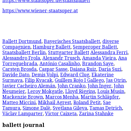
https://www.staatsoper.de/staatsballett
https://www.wiener-staatsoper.at
Ballett Dortmund
,
Bayerisches Staatsballett
,
diverse
Compagnien
,
Hamburg Ballett
,
Semperoper Ballett
,
Staatsballett Berlin
,
Stuttgarter Ballett
Alessandra Ferri
,
Alessandro Frola
,
Alexandr Trusch
,
Amanda Vieira
,
Ana
Torrequebrada
,
António Casalinho
,
Brandon Saye
,
Carsten Brosda
,
Caspar Sasse
,
Daiana Ruiz
,
Daria Suzi
,
Davide Dato
,
Demis Volpi
,
Edward Clug
,
Ekaterine
Surmava
,
Filip Kvacak
,
Guillem Rojo I Gallego
,
Jas Otrin
,
Javier Cacheiro Alemán
,
John Cranko
,
John Inger
,
John
Neumeier
,
Leroy Mokgatle
,
Lloyd Riggins
,
Louis Musin
,
Mackenzie Brown
,
Marcos Menha
,
Martin Schläpfer
,
Matteo Miccini
,
Mikhail Agrest
,
Roland Petit
,
Sae
Tamura
,
Simone Dalè
,
Svetlana Gileva
,
Tamas Detrich
,
Václav Lamparter
,
Victor Caixeta
,
Zarina Stahnke
ballett journal