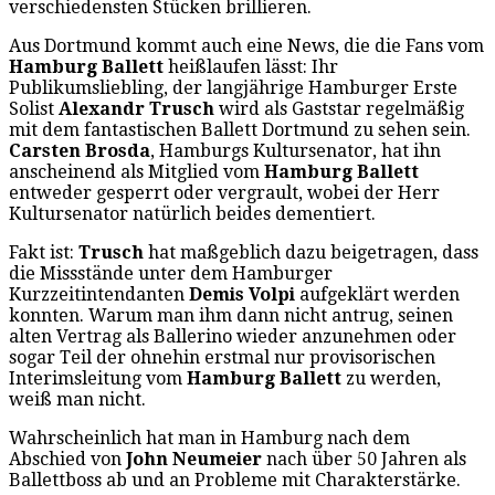
verschiedensten Stücken brillieren.
Aus Dortmund kommt auch eine News, die die Fans vom
Hamburg Ballett
heißlaufen lässt: Ihr
Publikumsliebling, der langjährige Hamburger Erste
Solist
Alexandr Trusch
wird als Gaststar regelmäßig
mit dem fantastischen Ballett Dortmund zu sehen sein.
Carsten Brosda
, Hamburgs Kultursenator, hat ihn
anscheinend als Mitglied vom
Hamburg Ballett
entweder gesperrt oder vergrault, wobei der Herr
Kultursenator natürlich beides dementiert.
Fakt ist:
Trusch
hat maßgeblich dazu beigetragen, dass
die Missstände unter dem Hamburger
Kurzzeitintendanten
Demis Volpi
aufgeklärt werden
konnten. Warum man ihm dann nicht antrug, seinen
alten Vertrag als Ballerino wieder anzunehmen oder
sogar Teil der ohnehin erstmal nur provisorischen
Interimsleitung vom
Hamburg Ballett
zu werden,
weiß man nicht.
Wahrscheinlich hat man in Hamburg nach dem
Abschied von
John Neumeier
nach über 50 Jahren als
Ballettboss ab und an Probleme mit Charakterstärke.