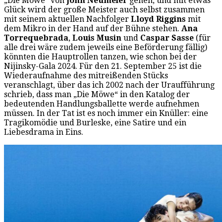
„Die Möwe“ von
John Neumeier
gehen, und mit etwas
Glück wird der große Meister auch selbst zusammen
mit seinem aktuellen Nachfolger
Lloyd Riggins
mit
dem Mikro in der Hand auf der Bühne stehen.
Ana
Torrequebrada
,
Louis Musin
und
Caspar Sasse
(für
alle drei wäre zudem jeweils eine Beförderung fällig)
könnten die Hauptrollen tanzen, wie schon bei der
Nijinsky-Gala 2024. Für den 21. September 25 ist die
Wiederaufnahme des mitreißenden Stücks
veranschlagt, über das ich 2002 nach der Uraufführung
schrieb, dass man „Die Möwe“ in den Katalog der
bedeutenden Handlungsballette werde aufnehmen
müssen. In der Tat ist es noch immer ein Knüller: eine
Tragikomödie und Burleske, eine Satire und ein
Liebesdrama in Eins.