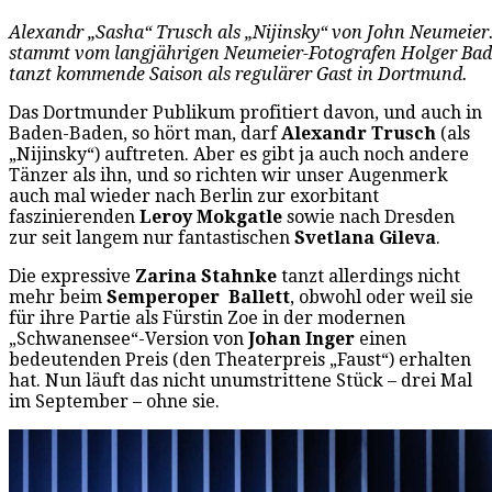
Alexandr „Sasha“ Trusch als „Nijinsky“ von John Neumeier.
stammt vom langjährigen Neumeier-Fotografen Holger Ba
tanzt kommende Saison als regulärer Gast in Dortmund.
Das Dortmunder Publikum profitiert davon, und auch in
Baden-Baden, so hört man, darf
Alexandr Trusch
(als
„Nijinsky“) auftreten. Aber es gibt ja auch noch andere
Tänzer als ihn, und so richten wir unser Augenmerk
auch mal wieder nach Berlin zur exorbitant
faszinierenden
Leroy Mokgatle
sowie nach Dresden
zur seit langem nur fantastischen
Svetlana Gileva
.
Die expressive
Zarina Stahnke
tanzt allerdings nicht
mehr beim
Semperoper Ballett
, obwohl oder weil sie
für ihre Partie als Fürstin Zoe in der modernen
„Schwanensee“-Version von
Johan Inger
einen
bedeutenden Preis (den Theaterpreis „Faust“) erhalten
hat. Nun läuft das nicht unumstrittene Stück – drei Mal
im September – ohne sie.