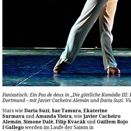
Fantastisch: Ein Pas de deux in „Die göttliche Komödie III
Dortmund – mit Javier Cacheiro Alemán und Daria Suzi. Vid
Stars wie
Daria Suzi
,
Sae Tamura
,
Ekaterine
Surmava
und
Amanda Vieira
, wie
Javier Cacheiro
Alemán
,
Simone Dalè
,
Filip Kvacák
und
Guillem Rojo
I Gallego
werden im Laufe der Saison in