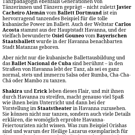
Tanzpädagogin ebenfalls Generationen von
Tänzerinnen und Tänzern geprägt – nicht zuletzt
Javier
Cacheiro Alemán
vom
Ballett Dortmund
ist ein
hervorragend tanzendes Beispiel für die tolle
kubanische Power im Ballett. Auch der Weltstar
Carlos
Acosta
stammt aus der Hauptstadt Havanna, und der
vielfach bewunderte
Osiel Gouneo
vom
Bayerischen
Staatsballett
wurde in der Havanna benachbarten
Stadt Matanzas geboren.
Aber nicht nur die kubanische Ballettausbildung und
das
Ballet Nacional de Cuba
sind berühmt – in den
Straßen von Havanna lebt der Tanz, als sei es ganz
normal, stets und immerzu Salsa oder Rumba, Cha-Cha-
Chá oder Mambo zu tanzen.
Shakira
und
Erick
leben dieses Flair, und mit ihnen
durch Havanna zu streifen, macht genauso viel Spaß
wie ihnen beim Unterricht und dann bei der
Vorstellung im
Staatstheater
in Havanna zuzusehen.
Sie können nicht nur tanzen, sondern auch viele Details
erklären, die womöglich erprobte Havanna-
Feiertouristen nicht wissen. Was zum Beispiel Orishas
sind und warum der Heilige Lazarus exemplarisch für