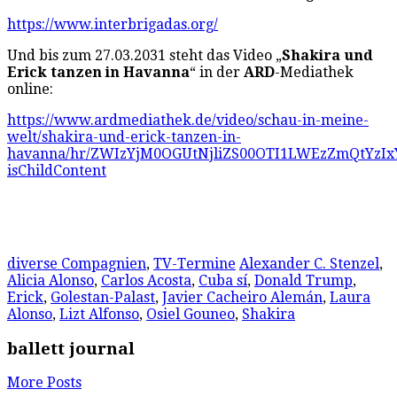
https://www.interbrigadas.org/
Und bis zum 27.03.2031 steht das Video „
Shakira und
Erick tanzen in Havanna
“ in der
ARD
-Mediathek
online:
https://www.ardmediathek.de/video/schau-in-meine-
welt/shakira-und-erick-tanzen-in-
havanna/hr/ZWIzYjM0OGUtNjliZS00OTI1LWEzZmQtY
isChildContent
diverse Compagnien
,
TV-Termine
Alexander C. Stenzel
,
Alicia Alonso
,
Carlos Acosta
,
Cuba sí
,
Donald Trump
,
Erick
,
Golestan-Palast
,
Javier Cacheiro Alemán
,
Laura
Alonso
,
Lizt Alfonso
,
Osiel Gouneo
,
Shakira
ballett journal
More Posts