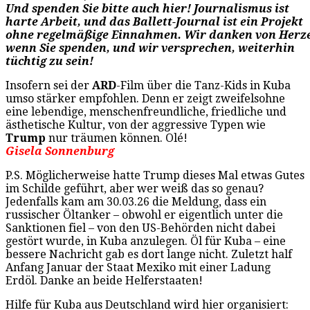
Und spenden Sie bitte auch hier! Journalismus ist
harte Arbeit, und das Ballett-Journal ist ein Projekt
ohne regelmäßige Einnahmen. Wir danken von Herz
wenn Sie spenden, und wir versprechen, weiterhin
tüchtig zu sein!
Insofern sei der
ARD
-Film über die Tanz-Kids in Kuba
umso stärker empfohlen. Denn er zeigt zweifelsohne
eine lebendige, menschenfreundliche, friedliche und
ästhetische Kultur, von der aggressive Typen wie
Trump
nur träumen können. Olé!
Gisela Sonnenburg
P.S. Möglicherweise hatte Trump dieses Mal etwas Gutes
im Schilde geführt, aber wer weiß das so genau?
Jedenfalls kam am 30.03.26 die Meldung, dass ein
russischer Öltanker – obwohl er eigentlich unter die
Sanktionen fiel – von den US-Behörden nicht dabei
gestört wurde, in Kuba anzulegen. Öl für Kuba – eine
bessere Nachricht gab es dort lange nicht. Zuletzt half
Anfang Januar der Staat Mexiko mit einer Ladung
Erdöl. Danke an beide Helferstaaten!
Hilfe für Kuba aus Deutschland wird hier organisiert: