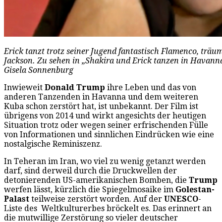
Erick tanzt trotz seiner Jugend fantastisch Flamenco, tr
Jackson. Zu sehen in „Shakira und Erick tanzen in Havanna
Gisela Sonnenburg
Inwieweit
Donald Trump
ihre Leben und das von
anderen Tanzenden in Havanna und dem weiteren
Kuba schon zerstört hat, ist unbekannt. Der Film ist
übrigens von 2014 und wirkt angesichts der heutigen
Situation trotz oder wegen seiner erfrischenden Fülle
von Informationen und sinnlichen Eindrücken wie eine
nostalgische Reminiszenz.
In Teheran im Iran, wo viel zu wenig getanzt werden
darf, sind derweil durch die Druckwellen der
detonierenden US-amerikanischen Bomben, die
Trump
werfen lässt, kürzlich die Spiegelmosaike im
Golestan-
Palast
teilweise zerstört worden. Auf der
UNESCO
-
Liste des Weltkulturerbes bröckelt es. Das erinnert an
die mutwillige Zerstörung so vieler deutscher