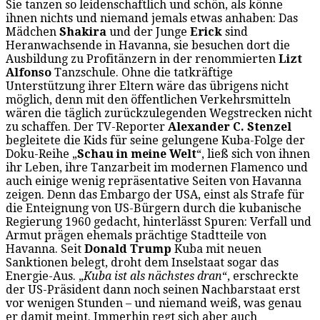
Sie tanzen so leidenschaftlich und schön, als könne
ihnen nichts und niemand jemals etwas anhaben: Das
Mädchen
Shakira
und der Junge
Erick
sind
Heranwachsende in Havanna, sie besuchen dort die
Ausbildung zu Profitänzern in der renommierten
Lizt
Alfonso
Tanzschule. Ohne die tatkräftige
Unterstützung ihrer Eltern wäre das übrigens nicht
möglich, denn mit den öffentlichen Verkehrsmitteln
wären die täglich zurückzulegenden Wegstrecken nicht
zu schaffen. Der TV-Reporter
Alexander C. Stenzel
begleitete die Kids für seine gelungene Kuba-Folge der
Doku-Reihe „
Schau in meine Welt
“, ließ sich von ihnen
ihr Leben, ihre Tanzarbeit im modernen Flamenco und
auch einige wenig repräsentative Seiten von Havanna
zeigen. Denn das Embargo der USA, einst als Strafe für
die Enteignung von US-Bürgern durch die kubanische
Regierung 1960 gedacht, hinterlässt Spuren: Verfall und
Armut prägen ehemals prächtige Stadtteile von
Havanna. Seit
Donald Trump
Kuba mit neuen
Sanktionen belegt, droht dem Inselstaat sogar das
Energie-Aus. „
Kuba ist als nächstes dran
“, erschreckte
der US-Präsident dann noch seinen Nachbarstaat erst
vor wenigen Stunden – und niemand weiß, was genau
er damit meint. Immerhin regt sich aber auch