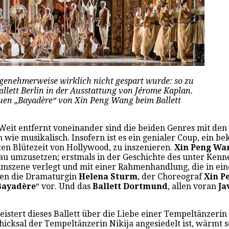
ngenehmerweise wirklich nicht gespart wurde: so zu
llett Berlin in der Ausstattung von Jérome Kaplan.
euen „Bayadère“ von Xin Peng Wang beim Ballett
 Weit entfernt voneinander sind die beiden Genres mit den
wie musikalisch. Insofern ist es ein genialer Coup, ein bek
sten Blütezeit von Hollywood, zu inszenieren.
Xin Peng Wa
eau umzusetzen; erstmals in der Geschichte des unter Kenne
lmszene verlegt und mit einer Rahmenhandlung, die in ein
ten die Dramaturgin
Helena Sturm
, der Choreograf
Xin P
Bayadère
“ vor. Und das
Ballett Dortmund
, allen voran
Ja
egeistert dieses Ballett über die Liebe einer Tempeltänze
Schicksal der Tempeltänzerin Nikija angesiedelt ist, wärmt