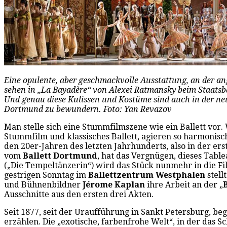
Eine opulente, aber geschmackvolle Ausstattung, an der a
sehen in „La Bayadère“ von Alexei Ratmansky beim Staatsba
Und genau diese Kulissen und Kostüme sind auch in der n
Dortmund zu bewundern. Foto: Yan Revazov
Man stelle sich eine Stummfilmszene wie ein Ballett vor.
Stummfilm und klassisches Ballett, agieren so harmonisch 
den 20er-Jahren des letzten Jahrhunderts, also in der er
vom
Ballett Dortmund
, hat das Vergnügen, dieses Tabl
(„Die Tempeltänzerin“) wird das Stück nunmehr in die Fi
gestrigen Sonntag im
Ballettzentrum Westphalen
stell
und Bühnenbildner
Jérome Kaplan
ihre Arbeit an der „
Ausschnitte aus den ersten drei Akten.
Seit 1877, seit der Uraufführung in Sankt Petersburg, b
erzählen. Die „exotische, farbenfrohe Welt“, in der das 