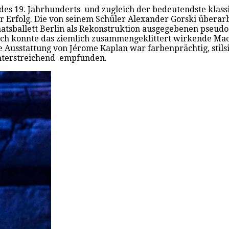
 des 19. Jahrhunderts und zugleich der bedeutendste klassi
r Erfolg. Die von seinem Schüler Alexander Gorski überar
sballett Berlin als Rekonstruktion ausgegebenen pseudo-h
ch konnte das ziemlich zusammengeklittert wirkende Machw
e Ausstattung von Jérome Kaplan war farbenprächtig, stils
nterstreichend empfunden.