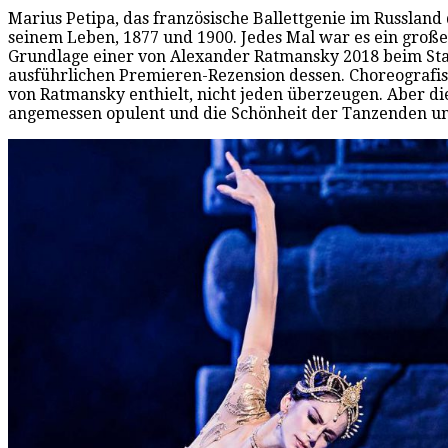
Marius Petipa, das französische Ballettgenie im Russland
seinem Leben, 1877 und 1900. Jedes Mal war es ein große
Grundlage einer von Alexander Ratmansky 2018 beim Staat
ausführlichen Premieren-Rezension dessen. Choreografis
von Ratmansky enthielt, nicht jeden überzeugen. Aber di
angemessen opulent und die Schönheit der Tanzenden u