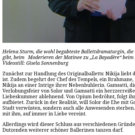
Helena Sturm, die wohl begabteste Ballettdramaturgin, die 
gibt, beim Moderieren der Matinee zu „La Bayadère“ beim
Videostill: Gisela Sonnenburg
Zunächst zur Handlung des Originalballetts: Nikija lieb
ist. Zudem begehrt der Chef des Tempels, ein Brahmane, d
Nikija an einer Intrige ihrer Nebenbuhlerin. Gamsatti, d
Verlobungsfeier von Solor und Gamsatti ein herzzerreißend
Liebeskummer ablehnend. Von Opium bedröhnt, folgt ihr S
aufbietet. Zurück in der Realität, will Solor die Ehe mit
Stadt verwüsten, sondern auch alle Anwesenden sterben.
mit ihm, auf immer in Liebe vereint.
Allerdings wird dieser Schluss aus verschiedenen Gründe
Dutzenden weiterer schöner Ballerinen tanzen darf.