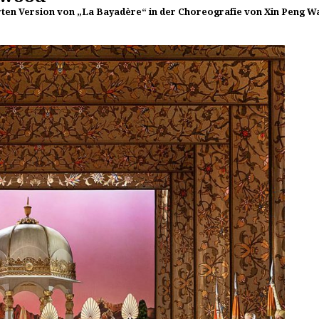
ierten Version von „La Bayadère“ in der Choreografie von Xin Peng W