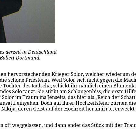
es derzeit in Deutschland
 Ballett Dortmund.
t den hervorstechenden Krieger Solor, welcher wiederum de
ie schöne Priesterin. Weil Solor sich nicht gegen die Mach
ie Tochter des Radscha, schickt ihr nämlich einen Blumenko
es Solo tanzt. Sie stirbt am Schlangenbiss, die erste Hilf
olor im Traum ins Jenseits, das hier als „Reich der Schat
 Gamsatti eingehen. Doch auf ihrer Hochzeitsfeier zürnen d
 Nikija, deren Geist auf der Hochzeit herumirrte, erwec
n oft weggelassen, und dann endet das Stück mit der Traum