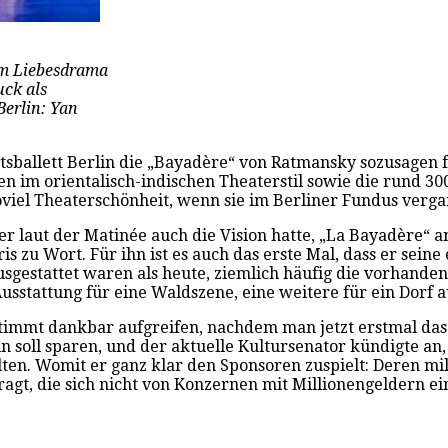
im Liebesdrama
uck als
Berlin: Yan
aatsballett Berlin die „Bayadère“ von Ratmansky sozusagen
n im orientalisch-indischen Theaterstil sowie die rund 30
 soviel Theaterschönheit, wenn sie im Berliner Fundus ver
er laut der Matinée auch die Vision hatte, „La Bayadère“ 
zu Wort. Für ihn ist es auch das erste Mal, dass er seine 
ausgestattet waren als heute, ziemlich häufig die vorhande
tattung für eine Waldszene, eine weitere für ein Dorf au
timmt dankbar aufgreifen, nachdem man jetzt erstmal das 
in soll sparen, und der aktuelle Kultursenator kündigte 
ten. Womit er ganz klar den Sponsoren zuspielt: Deren m
agt, die sich nicht von Konzernen mit Millionengeldern ei