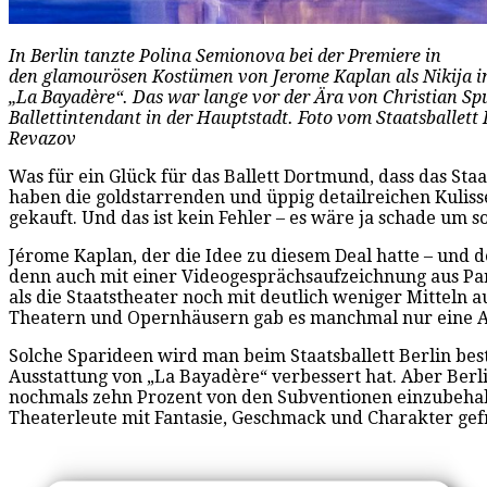
In Berlin tanzte Polina Semionova bei der Premiere in
den glamourösen Kostümen von Jerome Kaplan als Nikija 
„La Bayadère“. Das war lange vor der Ära von Christian Sp
Ballettintendant in der Hauptstadt. Foto vom Staatsballett 
Revazov
Was für ein Glück für das Ballett Dortmund, dass das St
haben die goldstarrenden und üppig detailreichen Kulisse
gekauft. Und das ist kein Fehler – es wäre ja schade um
Jérome Kaplan, der die Idee zu diesem Deal hatte – und d
denn auch mit einer Videogesprächsaufzeichnung aus Paris 
als die Staatstheater noch mit deutlich weniger Mitteln 
Theatern und Opernhäusern gab es manchmal nur eine Auss
Solche Sparideen wird man beim Staatsballett Berlin bes
Ausstattung von „La Bayadère“ verbessert hat. Aber Berl
nochmals zehn Prozent von den Subventionen einzubehal
Theaterleute mit Fantasie, Geschmack und Charakter gefr