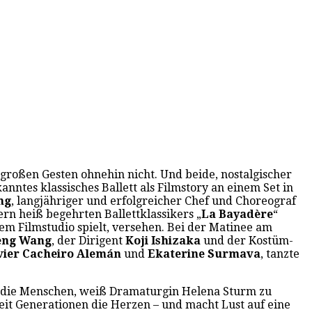
 großen Gesten ohnehin nicht. Und beide, nostalgischer
anntes klassisches Ballett als Filmstory an einem Set in
ng
, langjähriger und erfolgreicher Chef und Choreograf
rn heiß begehrten Ballettklassikers „
La Bayadère
“
em Filmstudio spielt, versehen. Bei der Matinee am
eng Wang
, der Dirigent
Koji Ishizaka
und der Kostüm-
vier Cacheiro Alemán
und
Ekaterine Surmava
, tanzte
rin die Menschen, weiß Dramaturgin Helena Sturm zu
 seit Generationen die Herzen – und macht Lust auf eine