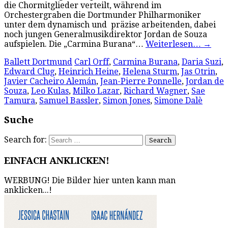
die Chormitglieder verteilt, während im
Orchestergraben die Dortmunder Philharmoniker
unter dem dynamisch und präzise arbeitenden, dabei
noch jungen Generalmusikdirektor Jordan de Souza
aufspielen. Die „Carmina Burana“…
Weiterlesen…
→
Ballett Dortmund
Carl Orff
,
Carmina Burana
,
Daria Suzi
,
Edward Clug
,
Heinrich Heine
,
Helena Sturm
,
Jas Otrin
,
Javier Cacheiro Alemán
,
Jean-Pierre Ponnelle
,
Jordan de
Souza
,
Leo Kulas
,
Milko Lazar
,
Richard Wagner
,
Sae
Tamura
,
Samuel Bassler
,
Simon Jones
,
Simone Dalè
Suche
Search for:
EINFACH ANKLICKEN!
WERBUNG! Die Bilder hier unten kann man
anklicken...!