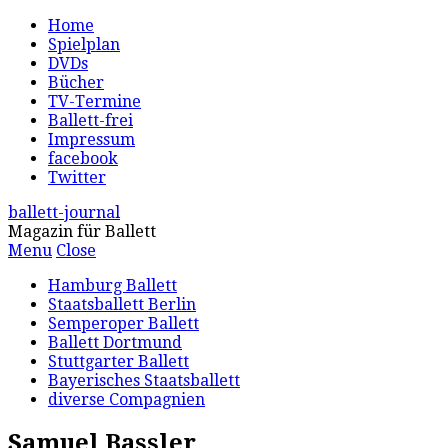
Home
Spielplan
DVDs
Bücher
TV-Termine
Ballett-frei
Impressum
facebook
Twitter
ballett-journal
Magazin für Ballett
Menu
Close
Hamburg Ballett
Staatsballett Berlin
Semperoper Ballett
Ballett Dortmund
Stuttgarter Ballett
Bayerisches Staatsballett
diverse Compagnien
Samuel Bassler