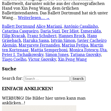
Ballettwelt, darunter solche aus der choreografischen
Hand von Xin Peng Wang, dem örtlichen
Ballettintendanten. Das Ballett Dortmund hat sich unter
Wang…
Weiterlesen…
→
Ballett Dortmund
Alice Mariani
,
António Casalinho
,
Catarina Casqueiro
,
Daria Suzi
,
Der Idiot
,
Esmeralda
,
Filip Kvacak
,
Franz Schubert
,
Hannes Brock
,
Hans
Grisebach
,
Haruka Sassa
,
István Simon
,
Javier Cacheiro
Alemán
,
Margarete Fernandes
,
Marius Petipa
,
Martin
ten Kortenaar
,
Mattia Semperboni
,
Monica Fotescu-Uta
,
Peter I. Tschaikowsky
,
Simon Jones
,
Tatjana Gsovsky
,
Tiago Coelho
,
Victor Gsovsky
,
Xin Peng Wang
Suche
Search for:
EINFACH ANKLICKEN!
WERBUNG! Die Bilder hier unten kann man
anklicken...!