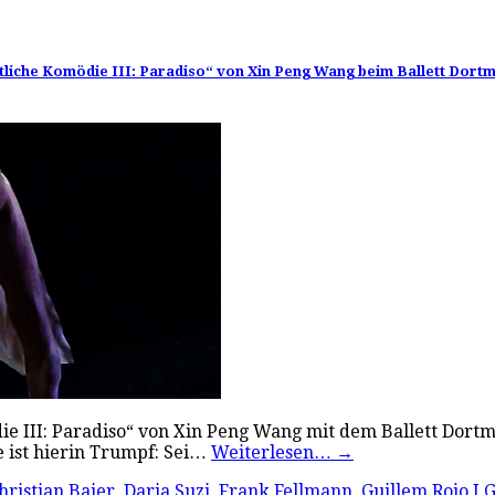
ttliche Komödie III: Paradiso“ von Xin Peng Wang beim Ballett Dort
mödie III: Paradiso“ von Xin Peng Wang mit dem Ballett D
e ist hierin Trumpf: Sei…
Weiterlesen…
→
hristian Baier
,
Daria Suzi
,
Frank Fellmann
,
Guillem Rojo I 