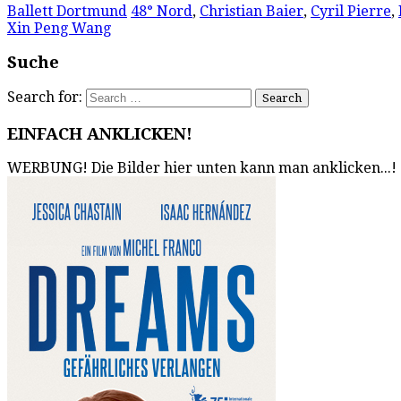
Ballett Dortmund
48° Nord
,
Christian Baier
,
Cyril Pierre
,
Xin Peng Wang
Suche
Search for:
EINFACH ANKLICKEN!
WERBUNG! Die Bilder hier unten kann man anklicken...!