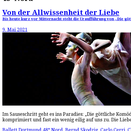
Von der Allwissenheit der Liebe
Bis heute kurz vor Mitternacht steht die Uraufführung von „Die gö
9. Mai 2021
Im Sauseschritt geht es ins Paradies: „Die göttliche Ko
komprimiert und fast ein wenig eilig auf uns zu. Die Lieb
Ballett Dortmund
48° Nord
,
Bernd Skodzig
,
Carlo Cerri
,
C