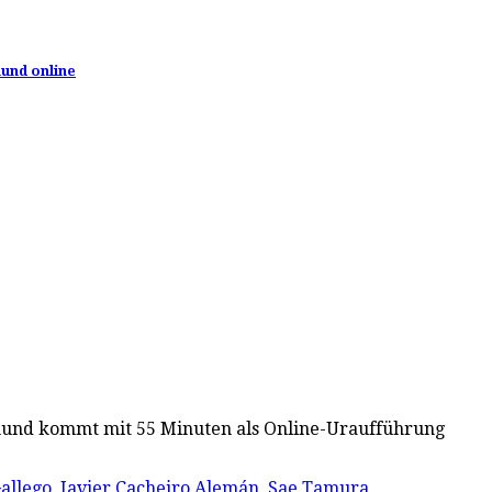
mund online
ortmund kommt mit 55 Minuten als Online-Uraufführung
Gallego
,
Javier Cacheiro Alemán
,
Sae Tamura
,