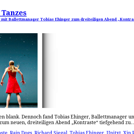
 Tanzes
 mit Ballettmanager Tobias Ehinger zum dreiteiligen Abend „Kontra
en blank. Dennoch fand Tobias Ehinger, Ballettmanager u
n zum neuen, dreiteiligen Abend „Kontraste“ tiefgehend z
ste
,
Rain Dogs
,
Richard Siegal
,
Tobias Ehinger
,
Unitxt
,
Xin 