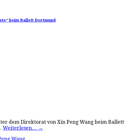
ste“ beim Ballett Dortmund
nter dem Direktorat von Xin Peng Wang beim Ballett
u…
Weiterlesen…
→
Peng Wang