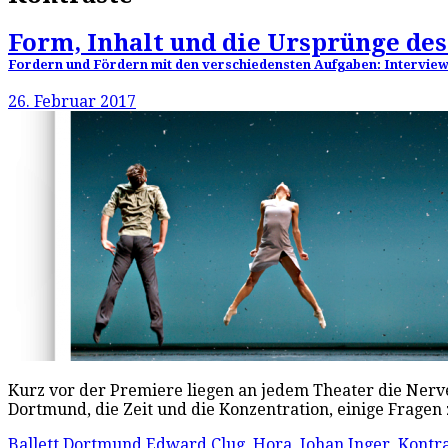
Form, Inhalt und die Ursprünge des
Fordern und Fördern mit den verschiedensten Aufgaben: Interview
26. Februar 2017
Kurz vor der Premiere liegen an jedem Theater die Nerv
Dortmund, die Zeit und die Konzentration, einige Frage
Ballett Dortmund
Edward Clug
,
Hora
,
Johan Inger
,
Kontra