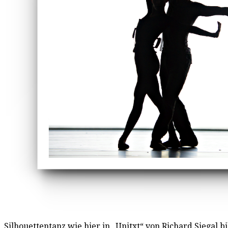
Silhouettentanz wie hier in „Unitxt“ von Richard Siegal bi