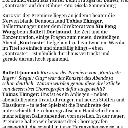
Dortmund, einstmals Tänzer beim Stuttgarter Ballett, we
„Kontraste“ auf der Bühne! Foto: Gisela Sonnenburg
Kurz vor der Premiere liegen an jedem Theater die
Nerven blank. Dennoch fand
Tobias Ehinger
,
Ballettmanager unter dem Direktorat von
Xin Peng
Wang
beim
Ballett Dortmund
, die Zeit und die
Konzentration, einige Fragen zum neuen, dreiteiligen
Abend „
Kontraste
“ tiefgehend zu beantworten. Was da
im Titel so einfach und sinnfällig klingt – eben
„Kontraste“ – ist nämlich durchaus vertrackt und
gerade darum hoch spannend.
Ballett-Journal:
Kurz vor der Premiere von „Kontraste –
Inger / Siegal / Clug“ war das Konzept des Abends ja
schon deutlich. Warum wurden genau diese drei Stücke
von diesen drei Choreografen dafür ausgewählt?
Tobias Ehinger:
Uns ist es ein Anliegen – neben
abendfüllenden Uraufführungen mit neuen Stoffen und
Klassikern – in jeder Spielzeit die Bandbreite der
unterschiedlichen choreografischen Handschriften in
mehrteiligen Ballettabenden vorzustellen. In der neuen
Premiere haben wir bewusst drei Choreografen
ausgewählt, die sowohl in ihrer Herangehensweise, als