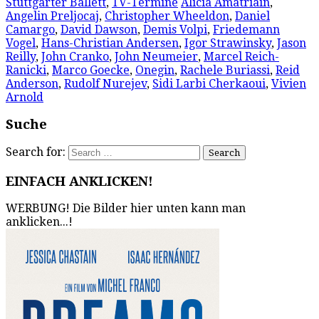
Stuttgarter Ballett
,
TV-Termine
Alicia Amatriain
,
Angelin Preljocaj
,
Christopher Wheeldon
,
Daniel
Camargo
,
David Dawson
,
Demis Volpi
,
Friedemann
Vogel
,
Hans-Christian Andersen
,
Igor Strawinsky
,
Jason
Reilly
,
John Cranko
,
John Neumeier
,
Marcel Reich-
Ranicki
,
Marco Goecke
,
Onegin
,
Rachele Buriassi
,
Reid
Anderson
,
Rudolf Nurejev
,
Sidi Larbi Cherkaoui
,
Vivien
Arnold
Suche
Search for:
EINFACH ANKLICKEN!
WERBUNG! Die Bilder hier unten kann man
anklicken...!