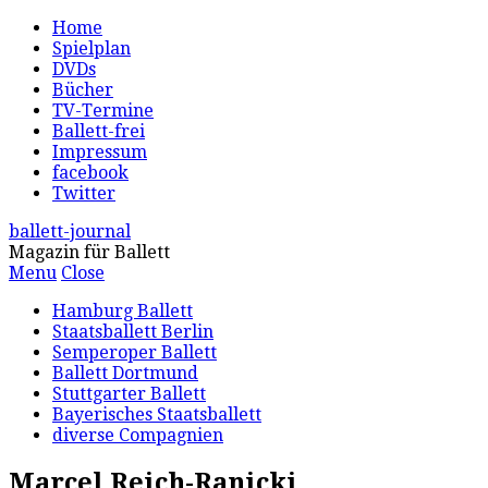
Home
Spielplan
DVDs
Bücher
TV-Termine
Ballett-frei
Impressum
facebook
Twitter
ballett-journal
Magazin für Ballett
Menu
Close
Hamburg Ballett
Staatsballett Berlin
Semperoper Ballett
Ballett Dortmund
Stuttgarter Ballett
Bayerisches Staatsballett
diverse Compagnien
Marcel Reich-Ranicki