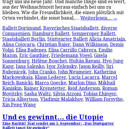
trägt uns ins neue Jahr. Und manche Dinge sind es wert,
aus der Weihnachtszeit heraus einfach bei uns zu
bleiben. Wie die Freundlichkeit, die einen plötzlich mit
Orten verbindet, die sonst banal,…
Weiterlesen…
→
Ballett Dortmund
,
Bayerisches Staatsballett
,
diverse
Compagnien
,
Hamburg Ballett
,
Semperoper Ballett
,
Staatsballett Berlin
,
Stuttgarter Ballett
Alicia Amatriain
,
Alina Cojocaru
,
Christian Baier
,
Dann Wilkinson
,
Demis
Volpi
,
Elisa Badenes
,
Elisa Carrillo Cabrera
,
Emilie
Mazon
,
Eric Gauthier
,
Friedemann Vogel
,
Gisela
Sonnenburg
,
Hélène Bouchet
,
Holtán Ravasz
,
Hyo-Jung
Kang
,
Iana Salenko
,
Igor Zelensky
,
Jason Reilly
,
Jiri
Bubenicek
,
John Cranko
,
John Neumeier
,
Katherina
Markowskaja
,
Klaus Lederer
,
Lucia Lacarra
,
Marcel
Reich-Ranicki
,
Marco Goecke
,
Marlon Dino
,
Mikhail
Kaniskin
,
Rainer Krenstetter
,
Reid Anderson
,
Roman
Novitzky
,
Sasha Waltz
,
Silvia Azzoni
,
Tobias Ehinger
,
Tricia Albertson
,
Vladimir Malakhov
,
William Forsythe
,
Xin Peng Wang
Und es gewinnt… die Utopie
Eine Rarität! 3sat sendet am 5. September: „Das Stuttgarter
Ballett tanzt Strawinsky“