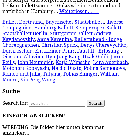
heißen Ballettsommer: Galas wie in Dortmund und
natürlich in Hamburg…
Weiterlesen…
→
Ballett Dortmund
,
Bayerisches Staatsballett
,
diverse
Compagnien
,
Hamburg Ballett
,
Semperoper Ballett
,
Staatsballett Berlin
,
Stuttgarter Ballett
Andrey
Kaydanovskiy
,
Anna Karenina
,
Ballettabend - Junge
Choreographen
,
Christian Spuck
,
Denys Cherevychko
,
Dornröschen
,
EIn kleiner Prinz
,
Faust II - Erlösung!
,
Giacomo Altovino
,
Hyo-Jung Kang
,
Itzak Galili
,
Jason
Reilly
,
John Neumeier
,
Katja Wünsche
,
Lera Auerbach
,
Motonori Kobayashi
,
Nacho Duato
,
Polina Semionova
,
Romeo und Julia
,
Tatjana
,
Tobias Ehinger
,
William
Moore
,
Xin Peng Wang
Suche
Search for:
EINFACH ANKLICKEN!
WERBUNG! Die Bilder hier unten kann man
anklicken...!