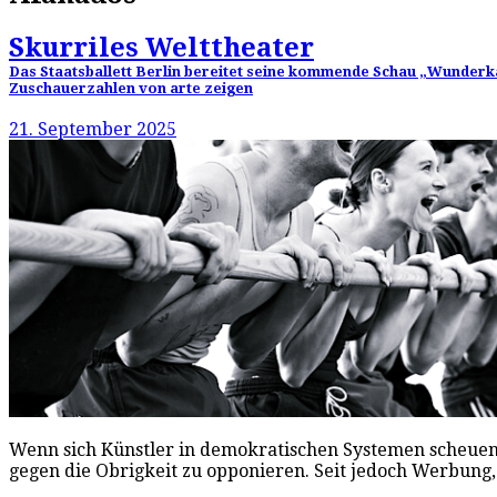
Skurriles Welttheater
Das Staatsballett Berlin bereitet seine kommende Schau „Wunderk
Zuschauerzahlen von arte zeigen
21. September 2025
Wenn sich Künstler in demokratischen Systemen scheuen, di
gegen die Obrigkeit zu opponieren. Seit jedoch Werbu