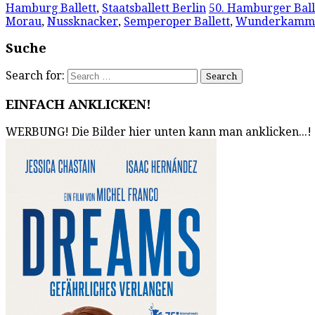
Hamburg Ballett
,
Staatsballett Berlin
50. Hamburger Ball
Morau
,
Nussknacker
,
Semperoper Ballett
,
Wunderkamm
Suche
Search for:
EINFACH ANKLICKEN!
WERBUNG! Die Bilder hier unten kann man anklicken...!