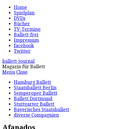
Home
Spielplan
DVDs
Bücher
TV-Termine
Ballett-frei
Impressum
facebook
Twitter
ballett-journal
Magazin für Ballett
Menu
Close
Hamburg Ballett
Staatsballett Berlin
Semperoper Ballett
Ballett Dortmund
Stuttgarter Ballett
Bayerisches Staatsballett
diverse Compagnien
Afanados