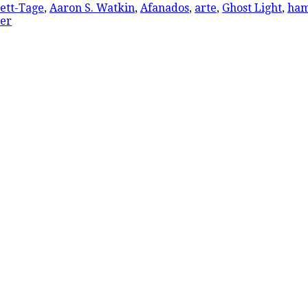
ett-Tage
,
Aaron S. Watkin
,
Afanados
,
arte
,
Ghost Light
,
ham
er