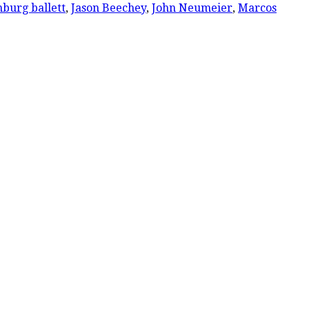
burg ballett
,
Jason Beechey
,
John Neumeier
,
Marcos