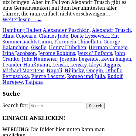
nix bringen. Aber im Fall von Alexandr Trusch gibt es
eine Gemeinsamkeit mit dem berühmtesten aller
Tänzer, die man einfach nicht verschweigen…
Weiterlesen…
→
Hamburg Ballett
Alexander Puschkin
,
Alexandr Trusch
,
Alina Cojocaru
,
Charles Jude
,
Dörte Lyssewski
,
Ein
Sommernachtstraum
,
Florencia Chinellato
,
George
Balanchine
,
Giselle
,
Henry Hübchen
,
Herman Cornejo
,
Irina Jacobson
,
Jerome Robbins
,
Jeux d' Enfants
,
John
Cranko
,
John Neumeier
,
Josephs Legende
,
kevin haigen
,
Leander Haußmann
,
Lenski
,
Lensky
,
Lloyd Riggins
,
Michael Maertens
,
Napoli
,
Nijinsky
,
Onegin
,
Othello
,
Petruschka
,
Pierre Lacotte
,
Romeo und Julia
,
Rudolf
Nurejew
,
Tatjana
Suche
Search for:
EINFACH ANKLICKEN!
WERBUNG! Die Bilder hier unten kann man
anklicken...!