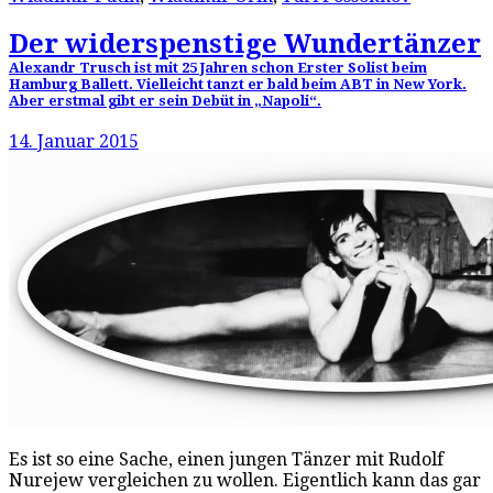
Der widerspenstige Wundertänzer
Alexandr Trusch ist mit 25 Jahren schon Erster Solist beim
Hamburg Ballett. Vielleicht tanzt er bald beim ABT in New York.
Aber erstmal gibt er sein Debüt in „Napoli“.
14. Januar 2015
Es ist so eine Sache, einen jungen Tänzer mit Rudolf
Nurejew vergleichen zu wollen. Eigentlich kann das gar