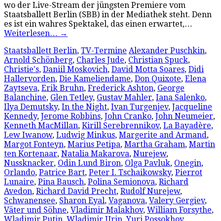
wo der Live-Stream der jüngsten Premiere vom
Staatsballett Berlin (SBB) in der Mediathek steht. Denn
es ist ein wahres Spektakel, das einen erwartet,…
Weiterlesen…
→
Staatsballett Berlin
,
TV-Termine
Alexander Puschkin
,
Arnold Schönberg
,
Charles Jude
,
Christian Spuck
,
Christie's
,
Daniil Moskovich
,
David Motta Soares
,
Didi
Hallervorden
,
Die Kameliendame
,
Don Quixote
,
Elena
Zaytseva
,
Erik Bruhn
,
Frederick Ashton
,
George
Balanchine
,
Glen Tetley
,
Gustav Mahler
,
Iana Salenko
,
Ilya Demutsky
,
In the Night
,
Ivan Turgenjev
,
Jacqueline
Kennedy
,
Jerome Robbins
,
John Cranko
,
John Neumeier
,
Kenneth MacMillan
,
Kirill Serebrennikov
,
La Bayadère
,
Lew Iwanow
,
Ludwig Minkus
,
Margerite and Armand
,
Margot Fonteyn
,
Marius Petipa
,
Martha Graham
,
Martin
ten Kortenaar
,
Natalia Makarova
,
Nurejew
,
Nussknacker
,
Odin Lund Biron
,
Olga Pavluk
,
Onegin
,
Orlando
,
Patrice Bart
,
Peter I. Tschaikowsky
,
Pierrot
Lunaire
,
Pina Bausch
,
Polina Semionova
,
Richard
Avedon
,
Richard David Precht
,
Rudolf Nurejew
,
Schwanensee
,
Sharon Eyal
,
Vaganova
,
Valery Gergiev
,
Väter und Söhne
,
Vladimir Malakhov
,
William Forsythe
,
Wladimir Putin
,
Wladimir Urin
,
Yuri Possokhov