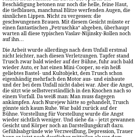
Beschädigung betonen nur noch die helle, feine Haut,
die tiefblauen, manchmal Blitze werfenden Augen, die
sinnlichen Lippen. Nicht zu vergessen: die
geschwungenen Brauen. Mit diesem Gesicht müsste er
einen fantastischen „Petruschka“ abgeben, überhaupt
warten all diese typischen Vaslav-Nijinsky-Rollen noch
auf ihn…
Die Arbeit wurde allerdings nach dem Unfall erstmal
nicht leichter, nach diesen Verletzungen. Tapfer stand
Trusch zwar bald wieder auf der Bühne, fuhr auch bald
wieder Auto, er hat einen Mini-Cooper, so ein heiß
geliebtes Bastel- und Kultobjekt, dem Trusch schon
eigenhändig mehrfach den Motor aus- und einbaute
und der bei dem Unfall nicht dabei war. Aber die Angst,
die sitzt wie selbstverständlich in den Knochen nach so
einem Vorfall. Da weiß man: Man muss dagegen
ankämpfen. Auch Nurejew hätte so gehandelt, Trusch
gönnte sich kaum Ruhe. War bald zurück auf der
Bühne. Vorstellung für Vorstellung wurde die Angst
wieder sichtlich weniger. Und siehe da – jetzt gewannen
Gesicht und Körper noch an Darstellungskraft dazu.
Gefühlsabgründe wie Verzweiflung, Depression, Trauer