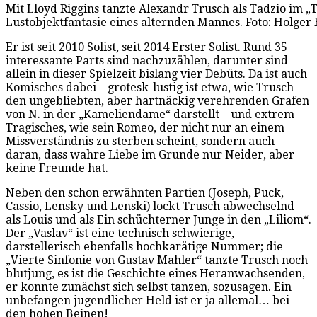
Mit Lloyd Riggins tanzte Alexandr Trusch als Tadzio im „T
Lustobjektfantasie eines alternden Mannes. Foto: Holge
Er ist seit 2010 Solist, seit 2014 Erster Solist. Rund 35
interessante Parts sind nachzuzählen, darunter sind
allein in dieser Spielzeit bislang vier Debüts. Da ist auch
Komisches dabei – grotesk-lustig ist etwa, wie Trusch
den ungebliebten, aber hartnäckig verehrenden Grafen
von N. in der „Kameliendame“ darstellt – und extrem
Tragisches, wie sein Romeo, der nicht nur an einem
Missverständnis zu sterben scheint, sondern auch
daran, dass wahre Liebe im Grunde nur Neider, aber
keine Freunde hat.
Neben den schon erwähnten Partien (Joseph, Puck,
Cassio, Lensky und Lenski) lockt Trusch abwechselnd
als Louis und als Ein schüchterner Junge in den „Liliom“.
Der „Vaslav“ ist eine technisch schwierige,
darstellerisch ebenfalls hochkarätige Nummer; die
„Vierte Sinfonie von Gustav Mahler“ tanzte Trusch noch
blutjung, es ist die Geschichte eines Heranwachsenden,
er konnte zunächst sich selbst tanzen, sozusagen. Ein
unbefangen jugendlicher Held ist er ja allemal… bei
den hohen Beinen!