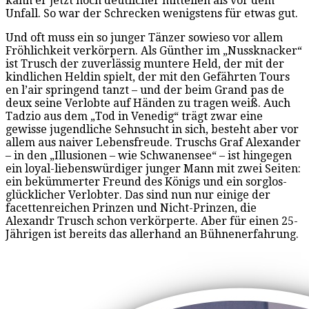
kann er jetzt noch deutlicher mitteilen als vor dem
Unfall. So war der Schrecken wenigstens für etwas gut.
Und oft muss ein so junger Tänzer sowieso vor allem
Fröhlichkeit verkörpern. Als Günther im „Nussknacker“
ist Trusch der zuverlässig muntere Held, der mit der
kindlichen Heldin spielt, der mit den Gefährten Tours
en l’air springend tanzt – und der beim Grand pas de
deux seine Verlobte auf Händen zu tragen weiß. Auch
Tadzio aus dem „Tod in Venedig“ trägt zwar eine
gewisse jugendliche Sehnsucht in sich, besteht aber vor
allem aus naiver Lebensfreude. Truschs Graf Alexander
– in den „Illusionen – wie Schwanensee“ – ist hingegen
ein loyal-liebenswürdiger junger Mann mit zwei Seiten:
ein bekümmerter Freund des Königs und ein sorglos-
glücklicher Verlobter. Das sind nun nur einige der
facettenreichen Prinzen und Nicht-Prinzen, die
Alexandr Trusch schon verkörperte. Aber für einen 25-
Jährigen ist bereits das allerhand an Bühnenerfahrung.