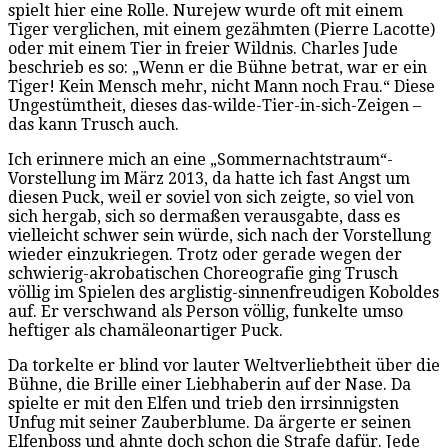
spielt hier eine Rolle. Nurejew wurde oft mit einem
Tiger verglichen, mit einem gezähmten (Pierre Lacotte)
oder mit einem Tier in freier Wildnis. Charles Jude
beschrieb es so: „Wenn er die Bühne betrat, war er ein
Tiger! Kein Mensch mehr, nicht Mann noch Frau.“ Diese
Ungestümtheit, dieses das-wilde-Tier-in-sich-Zeigen –
das kann Trusch auch.
Ich erinnere mich an eine „Sommernachtstraum“-
Vorstellung im März 2013, da hatte ich fast Angst um
diesen Puck, weil er soviel von sich zeigte, so viel von
sich hergab, sich so dermaßen verausgabte, dass es
vielleicht schwer sein würde, sich nach der Vorstellung
wieder einzukriegen. Trotz oder gerade wegen der
schwierig-akrobatischen Choreografie ging Trusch
völlig im Spielen des arglistig-sinnenfreudigen Koboldes
auf. Er verschwand als Person völlig, funkelte umso
heftiger als chamäleonartiger Puck.
Da torkelte er blind vor lauter Weltverliebtheit über die
Bühne, die Brille einer Liebhaberin auf der Nase. Da
spielte er mit den Elfen und trieb den irrsinnigsten
Unfug mit seiner Zauberblume. Da ärgerte er seinen
Elfenboss und ahnte doch schon die Strafe dafür. Jede