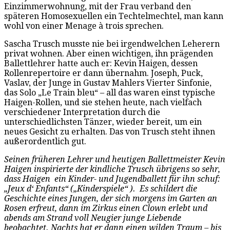
Einzimmerwohnung, mit der Frau verband den
späteren Homosexuellen ein Techtelmechtel, man kann
wohl von einer Menage à trois sprechen.
Sascha Trusch musste nie bei irgendwelchen Leherern
privat wohnen. Aber einen wichtigen, ihn prägenden
Ballettlehrer hatte auch er: Kevin Haigen, dessen
Rollenrepertoire er dann übernahm. Joseph, Puck,
Vaslav, der Junge in Gustav Mahlers Vierter Sinfonie,
das Solo „Le Train bleu“ – all das waren einst typische
Haigen-Rollen, und sie stehen heute, nach vielfach
verschiedener Interpretation durch die
unterschiedlichsten Tänzer, wieder bereit, um ein
neues Gesicht zu erhalten. Das von Trusch steht ihnen
außerordentlich gut.
Seinen früheren Lehrer und heutigen Ballettmeister Kevin
Haigen inspirierte der kindliche Trusch übrigens so sehr,
dass Haigen ein Kinder- und Jugendballett für ihn schuf:
„Jeux d‘ Enfants“ („Kinderspiele“ ). Es schildert die
Geschichte eines Jungen, der sich morgens im Garten an
Rosen erfreut, dann im Zirkus einen Clown erlebt und
abends am Strand voll Neugier junge Liebende
beobachtet. Nachts hat er dann einen wilden Traum – bis