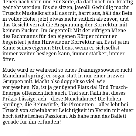
denen nach vorn und zur Seite, da darf noch mal kräftig
gedreht werden. Bis sie sitzen, jawoll! Geduldig macht
Truschs Muskelkraft all das mit, harrt aus, hält das Bein
in voller Höhe, jetzt etwas mehr seitlich als zuvor, und
das Gesicht verrät die Anspannung der Korrektur mit
keinem Zucken. Im Gegenteil: Mit der eifrigen Miene
des Fachmanns für den eigenen Körper nimmt er
begeistert jeden Hinweis zur Korrektur an. Es ist ja im
Sinne seines eigenen Strebens, wenn er sich selbst
immer weiter besiegen kann, immer stärker, immer
öfter.
Müde wird er während so eines Trainings sowieso nicht.
Manchmal springt er sogar statt in nur einer in zwei
Gruppen mit. Macht also doppelt so viel, wie
vorgesehen. Na, ist ja genügend Platz da! Und Trusch-
Energie offensichtlich auch. Und sein Failli hat dieses
Präzis-Lässige, ach – diese Nonchalance! Die hohen
Sprünge, die Beinwürfe, die Pirouetten – alles lebt bei
Trusch von scheinbarer Leichtigkeit im Verein mit einer
hoch ästhetischen Passform. Als habe man das Ballett
gerade für ihn erfunden!