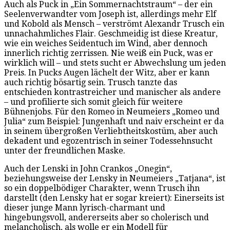
Auch als Puck in „Ein Sommernachtstraum“ – der ein
Seelenverwandter vom Joseph ist, allerdings mehr Elf
und Kobold als Mensch – verströmt Alexandr Trusch ein
unnachahmliches Flair. Geschmeidig ist diese Kreatur,
wie ein weiches Seidentuch im Wind, aber dennoch
innerlich richtig zerrissen. Nie weiß ein Puck, was er
wirklich will – und stets sucht er Abwechslung um jeden
Preis. In Pucks Augen lächelt der Witz, aber er kann
auch richtig bösartig sein. Trusch tanzte das
entschieden kontrastreicher und manischer als andere
– und profilierte sich somit gleich für weitere
Bühnenjobs. Für den Romeo in Neumeiers „Romeo und
Julia“ zum Beispiel: Jungenhaft und naiv erscheint er da
in seinem übergroßen Verliebtheitskostüm, aber auch
dekadent und egozentrisch in seiner Todessehnsucht
unter der freundlichen Maske.
Auch der Lenski in John Crankos „Onegin“,
beziehungsweise der Lensky in Neumeiers „Tatjana“, ist
so ein doppelbödiger Charakter, wenn Trusch ihn
darstellt (den Lensky hat er sogar kreiert): Einerseits ist
dieser junge Mann lyrisch-charmant und
hingebungsvoll, andererseits aber so cholerisch und
melancholisch, als wolle er ein Modell für