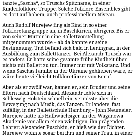
tanzte „Sascha“, so Truschs Spitzname, in einer
Kinderfolklore-Truppe. Solche Folklore-Ensembles gibt
es dort auf hohem, auch professionellem Niveau.
Auch Rudolf Nurejew fing als Kind in so einer
Folkloretanzgruppe an, in Baschkirien, übrigens. Bis er
von seiner Mutter in eine Ballettvorstellung
mitgenommen wurde – ab da kannte er seine
Bestimmung. Und befand sich bald in Leningrad, in der
Ausbildung zum Balletttänzer. Bei Alexandr Trusch war
es anders: Er hatte seine gesamte frühe Kindheit über
nichts mit Ballett zu tun. Immer nur mit Volkstanz. Und
wenn Saschas Familie in der Ukraine geblieben wäre, er
wäre heute vielleicht Folkloretänzer von Beruf.
Aber als er zwölf war, kamen er, sein Bruder und seine
Eltern nach Deutschland. Alexandr lebte sich in
Schleswig-Holstein schnell ein, vermisste aber die
Bewegung nach Musik, das Tanzen. Er landete, fast
zufällig, in der Ballettschule Hamburg – John Neumeier.
Nurejew hatte als Halbwüchsiger an der Waganowa-
Akademie vor allem einen wichtigen, ihn prägenden
Lehrer: Alexander Puschkin, er hieß wie der Dichter.
Nurejew wohnte sogar bei ihm und seiner Frau, in einer