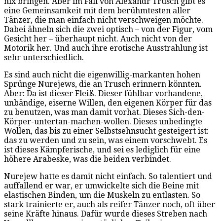
nix bringen. Aber im Fall von Alexandr Trusch gibt es
eine Gemeinsamkeit mit dem berühmtesten aller
Tänzer, die man einfach nicht verschweigen möchte.
Dabei ähneln sich die zwei optisch – von der Figur, vom
Gesicht her – überhaupt nicht. Auch nicht von der
Motorik her. Und auch ihre erotische Ausstrahlung ist
sehr unterschiedlich.
Es sind auch nicht die eigenwillig-markanten hohen
Sprünge Nurejews, die an Trusch erinnern könnten.
Aber: Da ist dieser Fleiß. Dieser fühlbar vorhandene,
unbändige, eiserne Willen, den eigenen Körper für das
zu benutzen, was man damit vorhat. Dieses Sich-den-
Körper-untertan-machen-wollen. Dieses unbedingte
Wollen, das bis zu einer Selbstsehnsucht gesteigert ist:
das zu werden und zu sein, was einem vorschwebt. Es
ist dieses Kämpferische, und sei es lediglich für eine
höhere Arabeske, was die beiden verbindet.
Nurejew hatte es damit nicht einfach. So talentiert und
auffallend er war, er umwickelte sich die Beine mit
elastischen Binden, um die Muskeln zu entlasten. So
stark trainierte er, auch als reifer Tänzer noch, oft über
seine Kräfte hinaus. Dafür wurde dieses Streben nach