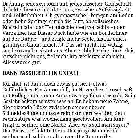
Drehung, jedes en tournant, jedes bisschen Gleitschritt
drückte diesen Charakter aus, zwischen Aufsässigkeit
und Tollkühnheit. Ob gymnastische Übungen am Boden
oder hohe Sprünge durch die Luft, ob solistisches
Kreiseln oder das Herumschleppen von schlafenden
Verzauberten: Dieser Puck lebte wie ein Borderliner
auf der Bühne – und zeigte mehr Seele, als für einen
grantigen Gnom üblich ist. Das sah nicht nur witzig,
sondern auch riskant aus. Aber er blieb sicher im Geleis,
rutschte nicht aus, fiel nicht hin, verletzte sich nicht.
Alles wurde gut.
DANN PASSIERTE EIN UNFALL
Kürzlich ist dann doch etwas passiert, etwas
Gefährliches. Ein Autounfall, im November. Trusch saß
mit Kollegen in einem Auto, das angefahren wurde. Sein
Gesicht bekam schwer was ab. Er bekam neue Zähne,
die reizende Lücke zwischen seinen oberen
Schneidezähnen musste rekonstruiert werden. Sein
rechts Auge war wochenlang geschwollen. Am Kinn
trägt er seither eine Narbe. Aber was soll man sagen?
Der Picasso-Effekt tritt ein. Der junge Mann wirkt
seither noch schöner als zuvor. Die Spuren der