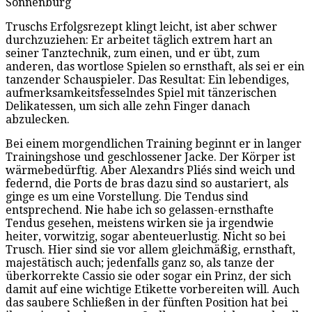
Sonnenburg
Truschs Erfolgsrezept klingt leicht, ist aber schwer
durchzuziehen: Er arbeitet täglich extrem hart an
seiner Tanztechnik, zum einen, und er übt, zum
anderen, das wortlose Spielen so ernsthaft, als sei er ein
tanzender Schauspieler. Das Resultat: Ein lebendiges,
aufmerksamkeitsfesselndes Spiel mit tänzerischen
Delikatessen, um sich alle zehn Finger danach
abzulecken.
Bei einem morgendlichen Training beginnt er in langer
Trainingshose und geschlossener Jacke. Der Körper ist
wärmebedürftig. Aber Alexandrs Pliés sind weich und
federnd, die Ports de bras dazu sind so austariert, als
ginge es um eine Vorstellung. Die Tendus sind
entsprechend. Nie habe ich so gelassen-ernsthafte
Tendus gesehen, meistens wirken sie ja irgendwie
heiter, vorwitzig, sogar abenteuerlustig. Nicht so bei
Trusch. Hier sind sie vor allem gleichmäßig, ernsthaft,
majestätisch auch; jedenfalls ganz so, als tanze der
überkorrekte Cassio sie oder sogar ein Prinz, der sich
damit auf eine wichtige Etikette vorbereiten will. Auch
das saubere Schließen in der fünften Position hat bei