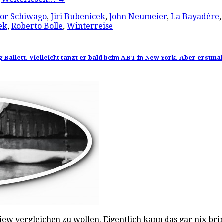
or Schiwago
,
Jiri Bubenicek
,
John Neumeier
,
La Bayadère
ek
,
Roberto Bolle
,
Winterreise
Ballett. Vielleicht tanzt er bald beim ABT in New York. Aber erstmal 
jew vergleichen zu wollen. Eigentlich kann das gar nix bri