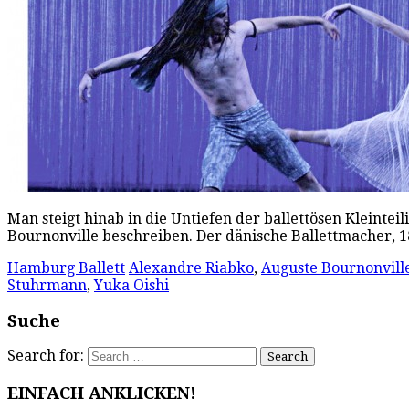
Man steigt hinab in die Untiefen der ballettösen Kleintei
Bournonville beschreiben. Der dänische Ballettmacher, 
Hamburg Ballett
Alexandre Riabko
,
Auguste Bournonvill
Stuhrmann
,
Yuka Oishi
Suche
Search for:
EINFACH ANKLICKEN!