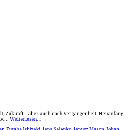
eit, Zukunft – aber auch nach Vergangenheit, Neuanfang,
tiv.…
Weiterlesen…
→
er
,
Futaba Ishizaki
,
Iana Salenko
,
Janusz Mazon
,
Johan