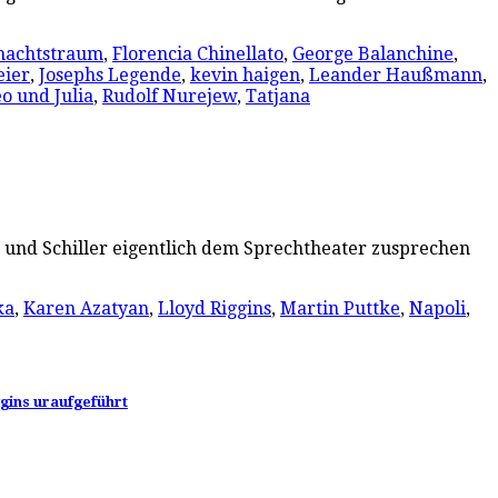
nachtstraum
,
Florencia Chinellato
,
George Balanchine
,
ier
,
Josephs Legende
,
kevin haigen
,
Leander Haußmann
,
o und Julia
,
Rudolf Nurejew
,
Tatjana
g und Schiller eigentlich dem Sprechtheater zusprechen
ka
,
Karen Azatyan
,
Lloyd Riggins
,
Martin Puttke
,
Napoli
,
gins uraufgeführt