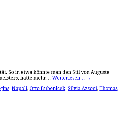
ität. So in etwa könnte man den Stil von Auguste
tmeisters, hatte mehr…
Weiterlesen…
→
gins
,
Napoli
,
Otto Bubenicek
,
Silvia Azzoni
,
Thomas