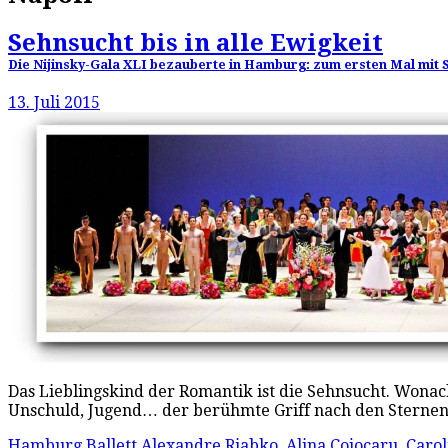
Sehnsucht bis in alle Ewigkeit
Die Nijinsky-Gala XLI bezauberte in Hamburg: zum ersten Mal mit 
13. Juli 2015
Das Lieblingskind der Romantik ist die Sehnsucht. Wonac
Unschuld, Jugend… der berühmte Griff nach den Sternen
Hamburg Ballett
Alexandre Riabko
,
Alina Cojocaru
,
Carol