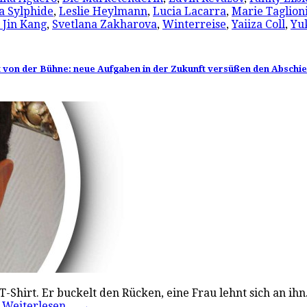
a Sylphide
,
Leslie Heylmann
,
Lucia Lacarra
,
Marie Taglion
 Jin Kang
,
Svetlana Zakharova
,
Winterreise
,
Yaiiza Coll
,
Yu
t von der Bühne: neue Aufgaben in der Zukunft versüßen den Abschi
Shirt. Er buckelt den Rücken, eine Frau lehnt sich an ihn.
…
Weiterlesen…
→