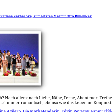
Svetlana Zakharova, zum letzten Mal mit Otto Bubeníček
h? Nach allem: nach Liebe, Nähe, Ferne, Abenteuer, Freih
 ist immer romantisch, ebenso wie das Leben im Konjunk
ina Agüero
,
Die Marketenderin
,
Edvin Revazov
,
Fanny Elßl