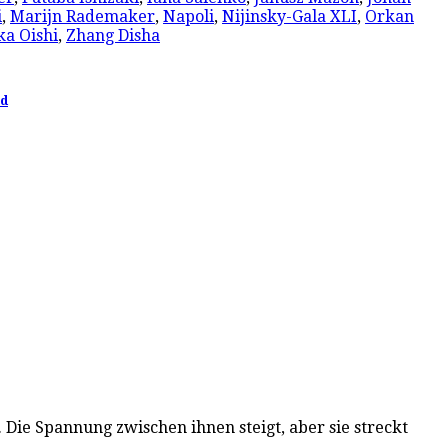
i
,
Marijn Rademaker
,
Napoli
,
Nijinsky-Gala XLI
,
Orkan
ka Oishi
,
Zhang Disha
ed
 Die Spannung zwischen ihnen steigt, aber sie streckt