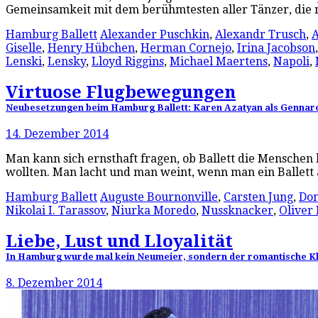
Gemeinsamkeit mit dem berühmtesten aller Tänzer, die
Hamburg Ballett
Alexander Puschkin
,
Alexandr Trusch
,
A
Giselle
,
Henry Hübchen
,
Herman Cornejo
,
Irina Jacobson
Lenski
,
Lensky
,
Lloyd Riggins
,
Michael Maertens
,
Napoli
,
Virtuose Flugbewegungen
Neubesetzungen beim Hamburg Ballett: Karen Azatyan als Gennaro
14. Dezember 2014
Man kann sich ernsthaft fragen, ob Ballett die Menschen 
wollten. Man lacht und man weint, wenn man ein Ballett 
Hamburg Ballett
Auguste Bournonville
,
Carsten Jung
,
Don
Nikolai I. Tarassov
,
Niurka Moredo
,
Nussknacker
,
Oliver
Liebe, Lust und Lloyalität
In Hamburg wurde mal kein Neumeier, sondern der romantische Kla
8. Dezember 2014