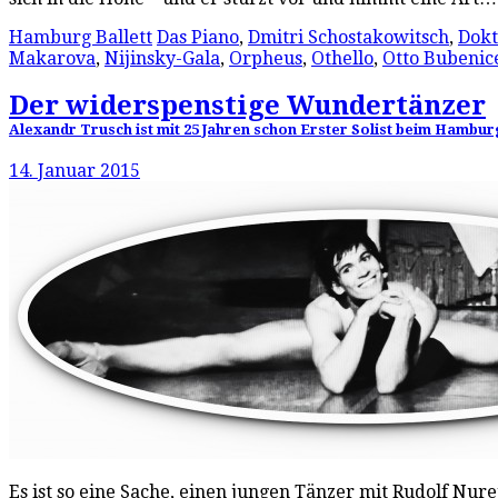
Hamburg Ballett
Das Piano
,
Dmitri Schostakowitsch
,
Dokt
Makarova
,
Nijinsky-Gala
,
Orpheus
,
Othello
,
Otto Bubenic
Der widerspenstige Wundertänzer
Alexandr Trusch ist mit 25 Jahren schon Erster Solist beim Hamburg 
14. Januar 2015
Es ist so eine Sache, einen jungen Tänzer mit Rudolf Nure