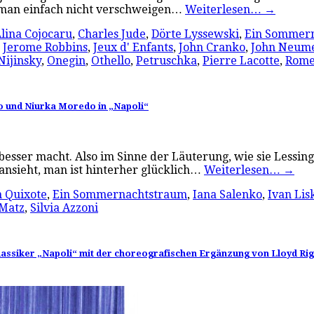
 man einfach nicht verschweigen…
Weiterlesen…
→
lina Cojocaru
,
Charles Jude
,
Dörte Lyssewski
,
Ein Sommer
,
Jerome Robbins
,
Jeux d' Enfants
,
John Cranko
,
John Neume
Nijinsky
,
Onegin
,
Othello
,
Petruschka
,
Pierre Lacotte
,
Rome
 und Niurka Moredo in „Napoli“
besser macht. Also im Sinne der Läuterung, wie sie Lessin
ansieht, man ist hinterher glücklich…
Weiterlesen…
→
 Quixote
,
Ein Sommernachtstraum
,
Iana Salenko
,
Ivan Lis
 Matz
,
Silvia Azzoni
ssiker „Napoli“ mit der choreografischen Ergänzung von Lloyd Rig