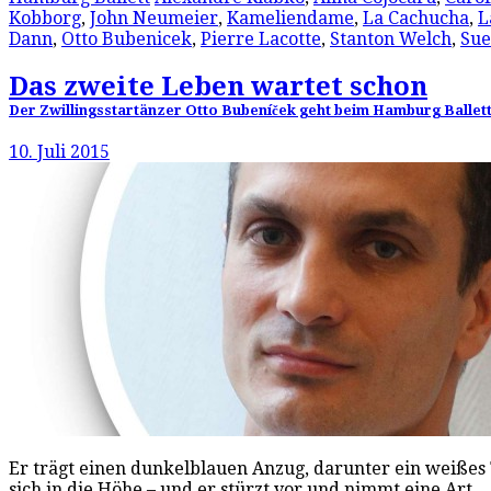
Kobborg
,
John Neumeier
,
Kameliendame
,
La Cachucha
,
L
Dann
,
Otto Bubenicek
,
Pierre Lacotte
,
Stanton Welch
,
Sue
Das zweite Leben wartet schon
Der Zwillingsstartänzer Otto Bubeníček geht beim Hamburg Ballet
10. Juli 2015
Er trägt einen dunkelblauen Anzug, darunter ein weißes T-
sich in die Höhe – und er stürzt vor und nimmt eine Art