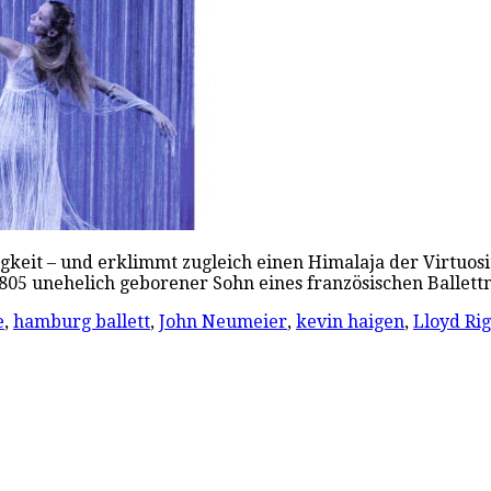
ligkeit – und erklimmt zugleich einen Himalaja der Virtuos
1805 unehelich geborener Sohn eines französischen Ballet
e
,
hamburg ballett
,
John Neumeier
,
kevin haigen
,
Lloyd Rig