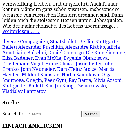
Verzweiflung treiben. Und umgekehrt: Auch Frauen
können Männern ganz schön zusetzen. Insbesondere,
wenn sie von russischen Dichtern ersonnen sind. Dann
leiden auch die stolzesten Herzen unter Liebesqualen.
Wie der melancholische, des Lebens überdrüssige…
Weiterlesen…
→
diverse Compagnien
,
Staatsballett Berlin
,
Stuttgarter
Ballett
Alexander Puschkin
,
Alexandre Riabko
,
Alicia
Amatriain
,
Bolschoi
,
Daniel Camargo
,
Die Kameliename
,
Elisa Badenes
,
Evan McKie
,
Evgenia Obraztsova
,
Friedemann Vogel
,
Heinz Clauss
,
Jason Reilly
,
John
Cranko
,
John Neumeier
,
Kurt-Heinz Stolze
,
Marcia
Haydée
,
Mikhail Kaniskin
,
Nadja Saidakova
,
Olga
Smirnova
,
Onegin
,
Peer Gynt
,
Ray Barra
,
Silvia Azzoni
,
Stuttgarter Ballett
,
Sue Jin Kang
,
Tschaikowski
,
Vladislav Lantratov
Suche
Search for:
EINFACH ANKLICKEN!