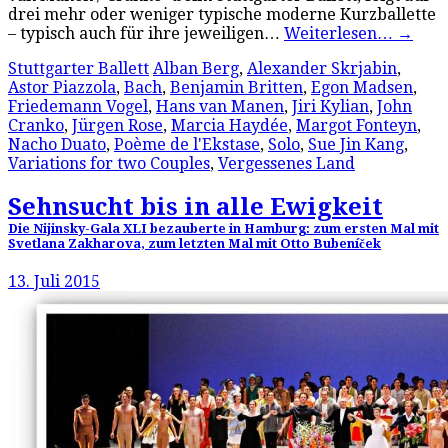
drei mehr oder weniger typische moderne Kurzballette
– typisch auch für ihre jeweiligen…
Weiterlesen…
→
Stuttgarter Ballett
Alban Berg
,
Alexander Skrjabin
,
Astor Piazzola
,
Bach
,
Benjamin Britten
,
Egon Madsen
,
Friedemann Vogel
,
Hans van Manen
,
Jiri Kylian
,
John
Cranko
,
Jürgen Rose
,
Marcia Haydée
,
Margot Fonteyn
,
Nacho Duato
,
Poème de l'Ekstase
,
Solo
,
Sue Jin Kang
,
Variations for two Couples
,
Vergessenes Land
Sehnsucht bis in alle Ewigkeit
Die Nijinsky-Gala XLI bezauberte in Hamburg: zum ersten Mal mit
Svetlana Zakharova, zum letzten Mal mit Otto Bubeníček
13. Juli 2015