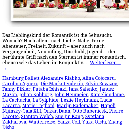
Das Lieblingskind der Romantik ist die Sehnsucht.
Wonach? Nach allem: nach Liebe, Nähe, Ferne,
Abenteuer, Freiheit, Zukunft – aber auch nach
Vergangenheit, Neuanfang, Unschuld, Jugend… der
berühmte Griff nach den Sternen ist immer romantisch,
ebenso wie das Leben im Konjunktiv.…
Weiterlesen…
→
Hamburg Ballett
Alexandre Riabko
,
Alina Cojocaru
,
Carolina Agüero
,
Die Marketenderin
,
Edvin Revazov
,
Fanny Elßler
,
Futaba Ishizaki
,
Iana Salenko
,
Janusz
Mazon
,
Johan Kobborg
,
John Neumeier
,
Kameliendame
,
La Cachucha
,
La Sylphide
,
Leslie Heylmann
,
Lucia
Lacarra
,
Marie Taglioni
,
Marijn Rademaker
,
Napoli
,
Nijinsky-Gala XLI
,
Orkan Dann
,
Otto Bubenicek
,
Pierre
Lacotte
,
Stanton Welch
,
Sue Jin Kang
,
Svetlana
Zakharova
,
Winterreise
,
Yaiiza Coll
,
Yuka Oishi
,
Zhang
Disha