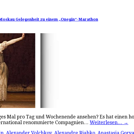
in Moskau Gelegenheit zu einem „Onegin“-Marathon
ziges Mal pro Tag und Wochenende ansehen? Es hat einen h
 international renommierte Compagnien…
Weiterlesen…
→
in
,
Alexander Volchkov
,
Alexandre Riabko
,
Anastasia Gory