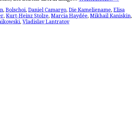
in
,
Bolschoi
,
Daniel Camargo
,
Die Kameliename
,
Elisa
er
,
Kurt-Heinz Stolze
,
Marcia Haydée
,
Mikhail Kaniskin
,
aikowski
,
Vladislav Lantratov