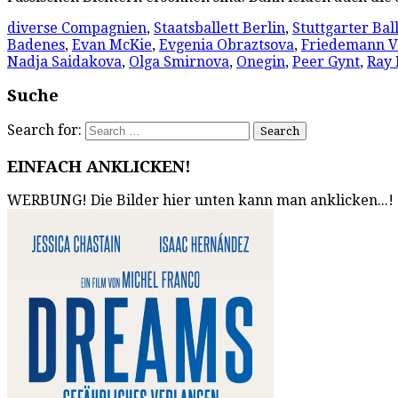
diverse Compagnien
,
Staatsballett Berlin
,
Stuttgarter Ball
Badenes
,
Evan McKie
,
Evgenia Obraztsova
,
Friedemann V
Nadja Saidakova
,
Olga Smirnova
,
Onegin
,
Peer Gynt
,
Ray 
Suche
Search for:
EINFACH ANKLICKEN!
WERBUNG! Die Bilder hier unten kann man anklicken...!