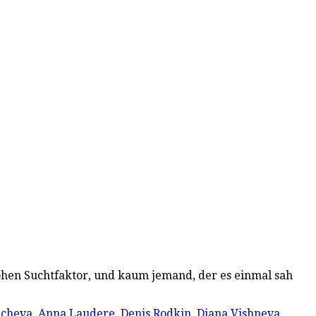
ohen Suchtfaktor, und kaum jemand, der es einmal sah
acheva
,
Anna Laudere
,
Denis Rodkin
,
Diana Vishneva
,