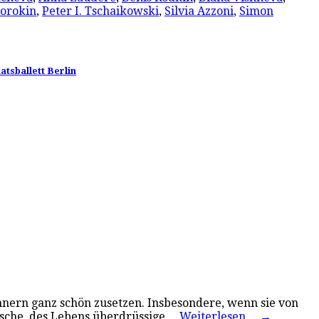
Sorokin
,
Peter I. Tschaikowski
,
Silvia Azzoni
,
Simon
atsballett Berlin
ern ganz schön zusetzen. Insbesondere, wenn sie von
lische, des Lebens überdrüssige…
Weiterlesen…
→