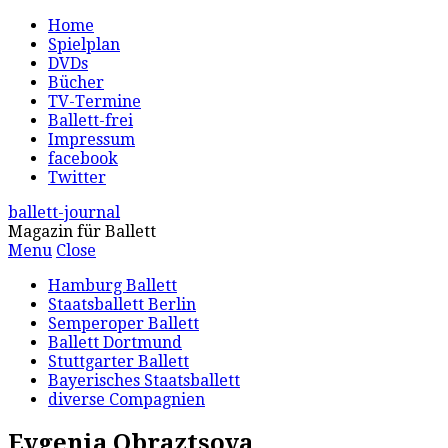
Home
Spielplan
DVDs
Bücher
TV-Termine
Ballett-frei
Impressum
facebook
Twitter
ballett-journal
Magazin für Ballett
Menu
Close
Hamburg Ballett
Staatsballett Berlin
Semperoper Ballett
Ballett Dortmund
Stuttgarter Ballett
Bayerisches Staatsballett
diverse Compagnien
Evgenia Obraztsova