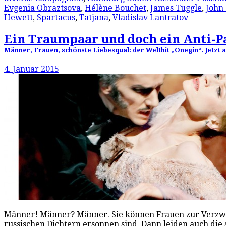
Evgenia Obraztsova
,
Hélène Bouchet
,
James Tuggle
,
John
Hewett
,
Spartacus
,
Tatjana
,
Vladislav Lantratov
Ein Traumpaar und doch ein Anti-P
Männer, Frauen, schönste Liebesqual: der Welthit „Onegin“. Jetzt a
4. Januar 2015
Männer! Männer? Männer. Sie können Frauen zur Verzwe
russischen Dichtern ersonnen sind. Dann leiden auch di