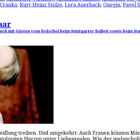
 Cranko
,
Kurt-Heinz Stolze
,
Lera Auerbach
,
Onegin
,
Pavel 
aar
uch mit Gästen vom Bolschoi beim Stuttgarter Ballett sowie beim Sta
iflung treiben. Und umgekehrt: Auch Frauen können Männ
e stolzesten Herzen unter Liebesqualen. Wie der melancho