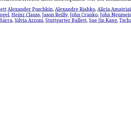
ett
Alexander Puschkin
,
Alexandre Riabko
,
Alicia Amatria
ogel
,
Heinz Clauss
,
Jason Reilly
,
John Cranko
,
John Neumei
Barra
,
Silvia Azzoni
,
Stuttgarter Ballett
,
Sue Jin Kang
,
Tsch