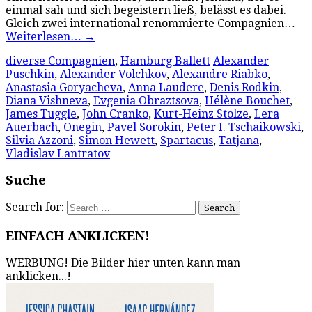
einmal sah und sich begeistern ließ, belässt es dabei.
Gleich zwei international renommierte Compagnien…
Weiterlesen…
→
diverse Compagnien
,
Hamburg Ballett
Alexander
Puschkin
,
Alexander Volchkov
,
Alexandre Riabko
,
Anastasia Goryacheva
,
Anna Laudere
,
Denis Rodkin
,
Diana Vishneva
,
Evgenia Obraztsova
,
Hélène Bouchet
,
James Tuggle
,
John Cranko
,
Kurt-Heinz Stolze
,
Lera
Auerbach
,
Onegin
,
Pavel Sorokin
,
Peter I. Tschaikowski
,
Silvia Azzoni
,
Simon Hewett
,
Spartacus
,
Tatjana
,
Vladislav Lantratov
Suche
Search for:
EINFACH ANKLICKEN!
WERBUNG! Die Bilder hier unten kann man
anklicken...!