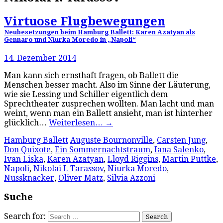
Virtuose Flugbewegungen
Neubesetzungen beim Hamburg Ballett: Karen Azatyan als
Gennaro und Niurka Moredo in „Napoli“
14. Dezember 2014
Man kann sich ernsthaft fragen, ob Ballett die
Menschen besser macht. Also im Sinne der Läuterung,
wie sie Lessing und Schiller eigentlich dem
Sprechtheater zusprechen wollten. Man lacht und man
weint, wenn man ein Ballett ansieht, man ist hinterher
glücklich…
Weiterlesen…
→
Hamburg Ballett
Auguste Bournonville
,
Carsten Jung
,
Don Quixote
,
Ein Sommernachtstraum
,
Iana Salenko
,
Ivan Liska
,
Karen Azatyan
,
Lloyd Riggins
,
Martin Puttke
,
Napoli
,
Nikolai I. Tarassov
,
Niurka Moredo
,
Nussknacker
,
Oliver Matz
,
Silvia Azzoni
Suche
Search for: