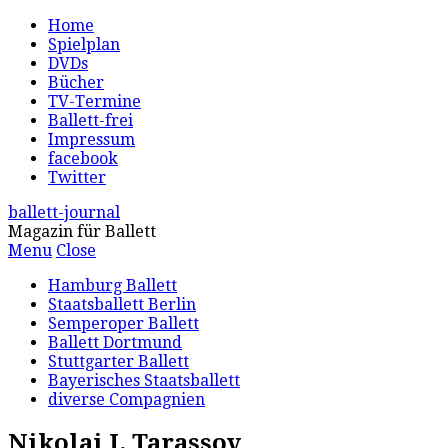
Home
Spielplan
DVDs
Bücher
TV-Termine
Ballett-frei
Impressum
facebook
Twitter
ballett-journal
Magazin für Ballett
Menu
Close
Hamburg Ballett
Staatsballett Berlin
Semperoper Ballett
Ballett Dortmund
Stuttgarter Ballett
Bayerisches Staatsballett
diverse Compagnien
Nikolai I. Tarassov