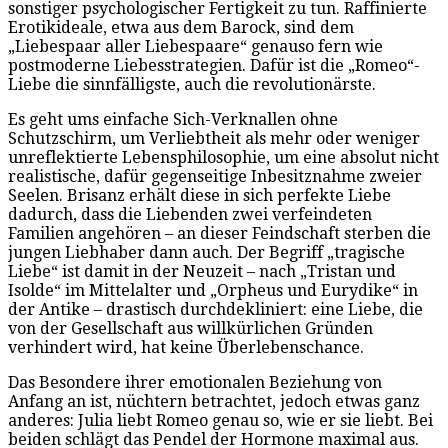
sonstiger psychologischer Fertigkeit zu tun. Raffinierte
Erotikideale, etwa aus dem Barock, sind dem
„Liebespaar aller Liebespaare“ genauso fern wie
postmoderne Liebesstrategien. Dafür ist die „Romeo“-
Liebe die sinnfälligste, auch die revolutionärste.
Es geht ums einfache Sich-Verknallen ohne
Schutzschirm, um Verliebtheit als mehr oder weniger
unreflektierte Lebensphilosophie, um eine absolut nicht
realistische, dafür gegenseitige Inbesitznahme zweier
Seelen. Brisanz erhält diese in sich perfekte Liebe
dadurch, dass die Liebenden zwei verfeindeten
Familien angehören – an dieser Feindschaft sterben die
jungen Liebhaber dann auch. Der Begriff „tragische
Liebe“ ist damit in der Neuzeit – nach „Tristan und
Isolde“ im Mittelalter und „Orpheus und Eurydike“ in
der Antike – drastisch durchdekliniert: eine Liebe, die
von der Gesellschaft aus willkürlichen Gründen
verhindert wird, hat keine Überlebenschance.
Das Besondere ihrer emotionalen Beziehung von
Anfang an ist, nüchtern betrachtet, jedoch etwas ganz
anderes: Julia liebt Romeo genau so, wie er sie liebt. Bei
beiden schlägt das Pendel der Hormone maximal aus.