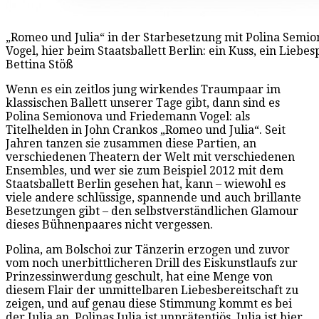
„Romeo und Julia“ in der Starbesetzung mit Polina Sem
Vogel, hier beim Staatsballett Berlin: ein Kuss, ein Liebe
Bettina Stöß
Wenn es ein zeitlos jung wirkendes Traumpaar im
klassischen Ballett unserer Tage gibt, dann sind es
Polina Semionova und Friedemann Vogel: als
Titelhelden in John Crankos „Romeo und Julia“. Seit
Jahren tanzen sie zusammen diese Partien, an
verschiedenen Theatern der Welt mit verschiedenen
Ensembles, und wer sie zum Beispiel 2012 mit dem
Staatsballett Berlin gesehen hat, kann – wiewohl es
viele andere schlüssige, spannende und auch brillante
Besetzungen gibt – den selbstverständlichen Glamour
dieses Bühnenpaares nicht vergessen.
Polina, am Bolschoi zur Tänzerin erzogen und zuvor
vom noch unerbittlicheren Drill des Eiskunstlaufs zur
Prinzessinwerdung geschult, hat eine Menge von
diesem Flair der unmittelbaren Liebesbereitschaft zu
zeigen, und auf genau diese Stimmung kommt es bei
der Julia an. Polinas Julia ist unprätentiös, Julia ist hier