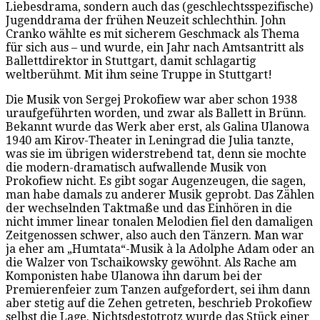
Liebesdrama, sondern auch das (geschlechtsspezifische)
Jugenddrama der frühen Neuzeit schlechthin. John
Cranko wählte es mit sicherem Geschmack als Thema
für sich aus – und wurde, ein Jahr nach Amtsantritt als
Ballettdirektor in Stuttgart, damit schlagartig
weltberühmt. Mit ihm seine Truppe in Stuttgart!
Die Musik von Sergej Prokofiew war aber schon 1938
uraufgeführten worden, und zwar als Ballett in Brünn.
Bekannt wurde das Werk aber erst, als Galina Ulanowa
1940 am Kirov-Theater in Leningrad die Julia tanzte,
was sie im übrigen widerstrebend tat, denn sie mochte
die modern-dramatisch aufwallende Musik von
Prokofiew nicht. Es gibt sogar Augenzeugen, die sagen,
man habe damals zu anderer Musik geprobt. Das Zählen
der wechselnden Taktmaße und das Einhören in die
nicht immer linear tonalen Melodien fiel den damaligen
Zeitgenossen schwer, also auch den Tänzern. Man war
ja eher am „Humtata“-Musik à la Adolphe Adam oder an
die Walzer von Tschaikowsky gewöhnt. Als Rache am
Komponisten habe Ulanowa ihn darum bei der
Premierenfeier zum Tanzen aufgefordert, sei ihm dann
aber stetig auf die Zehen getreten, beschrieb Prokofiew
selbst die Lage. Nichtsdestotrotz wurde das Stück einer