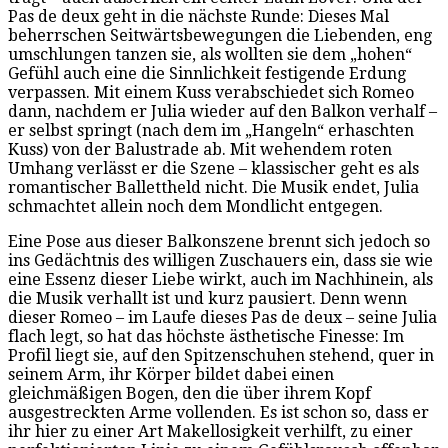
Pas de deux geht in die nächste Runde: Dieses Mal
beherrschen Seitwärtsbewegungen die Liebenden, eng
umschlungen tanzen sie, als wollten sie dem „hohen“
Gefühl auch eine die Sinnlichkeit festigende Erdung
verpassen. Mit einem Kuss verabschiedet sich Romeo
dann, nachdem er Julia wieder auf den Balkon verhalf –
er selbst springt (nach dem im „Hangeln“ erhaschten
Kuss) von der Balustrade ab. Mit wehendem roten
Umhang verlässt er die Szene – klassischer geht es als
romantischer Ballettheld nicht. Die Musik endet, Julia
schmachtet allein noch dem Mondlicht entgegen.
Eine Pose aus dieser Balkonszene brennt sich jedoch so
ins Gedächtnis des willigen Zuschauers ein, dass sie wie
eine Essenz dieser Liebe wirkt, auch im Nachhinein, als
die Musik verhallt ist und kurz pausiert. Denn wenn
dieser Romeo – im Laufe dieses Pas de deux – seine Julia
flach legt, so hat das höchste ästhetische Finesse: Im
Profil liegt sie, auf den Spitzenschuhen stehend, quer in
seinem Arm, ihr Körper bildet dabei einen
gleichmäßigen Bogen, den die über ihrem Kopf
ausgestreckten Arme vollenden. Es ist schon so, dass er
ihr hier zu einer Art Makellosigkeit verhilft, zu einer