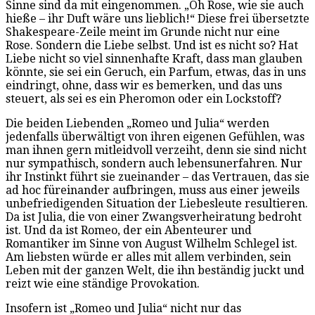
Sinne sind da mit eingenommen. „Oh Rose, wie sie auch
hieße – ihr Duft wäre uns lieblich!“ Diese frei übersetzte
Shakespeare-Zeile meint im Grunde nicht nur eine
Rose. Sondern die Liebe selbst. Und ist es nicht so? Hat
Liebe nicht so viel sinnenhafte Kraft, dass man glauben
könnte, sie sei ein Geruch, ein Parfum, etwas, das in uns
eindringt, ohne, dass wir es bemerken, und das uns
steuert, als sei es ein Pheromon oder ein Lockstoff?
Die beiden Liebenden „Romeo und Julia“ werden
jedenfalls überwältigt von ihren eigenen Gefühlen, was
man ihnen gern mitleidvoll verzeiht, denn sie sind nicht
nur sympathisch, sondern auch lebensunerfahren. Nur
ihr Instinkt führt sie zueinander – das Vertrauen, das sie
ad hoc füreinander aufbringen, muss aus einer jeweils
unbefriedigenden Situation der Liebesleute resultieren.
Da ist Julia, die von einer Zwangsverheiratung bedroht
ist. Und da ist Romeo, der ein Abenteurer und
Romantiker im Sinne von August Wilhelm Schlegel ist.
Am liebsten würde er alles mit allem verbinden, sein
Leben mit der ganzen Welt, die ihn beständig juckt und
reizt wie eine ständige Provokation.
Insofern ist „Romeo und Julia“ nicht nur das