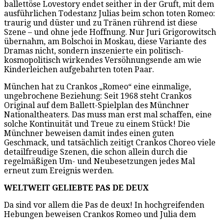
ballettöse Lovestory endet seither in der Gruft, mit dem
ausführlichen Todestanz Julias beim schon toten Romeo:
traurig und düster und zu Tränen rührend ist diese
Szene – und ohne jede Hoffnung. Nur Juri Grigorowitsch
übernahm, am Bolschoi in Moskau, diese Variante des
Dramas nicht, sondern inszenierte ein politisch-
kosmopolitisch wirkendes Versöhnungsende am wie
Kinderleichen aufgebahrten toten Paar.
München hat zu Crankos „Romeo“ eine einmalige,
ungebrochene Beziehung: Seit 1968 steht Crankos
Original auf dem Ballett-Spielplan des Münchner
Nationaltheaters. Das muss man erst mal schaffen, eine
solche Kontinuität und Treue zu einem Stück! Die
Münchner beweisen damit indes einen guten
Geschmack, und tatsächlich zeitigt Crankos Choreo viele
detailfreudige Szenen, die schon allein durch die
regelmäßigen Um- und Neubesetzungen jedes Mal
erneut zum Ereignis werden.
WELTWEIT GELIEBTE PAS DE DEUX
Da sind vor allem die Pas de deux! In hochgreifenden
Hebungen beweisen Crankos Romeo und Julia dem