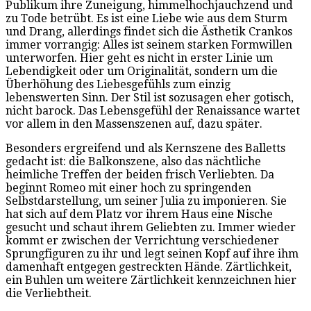
Publikum ihre Zuneigung, himmelhochjauchzend und
zu Tode betrübt. Es ist eine Liebe wie aus dem Sturm
und Drang, allerdings findet sich die Ästhetik Crankos
immer vorrangig: Alles ist seinem starken Formwillen
unterworfen. Hier geht es nicht in erster Linie um
Lebendigkeit oder um Originalität, sondern um die
Überhöhung des Liebesgefühls zum einzig
lebenswerten Sinn. Der Stil ist sozusagen eher gotisch,
nicht barock. Das Lebensgefühl der Renaissance wartet
vor allem in den Massenszenen auf, dazu später.
Besonders ergreifend und als Kernszene des Balletts
gedacht ist: die Balkonszene, also das nächtliche
heimliche Treffen der beiden frisch Verliebten. Da
beginnt Romeo mit einer hoch zu springenden
Selbstdarstellung, um seiner Julia zu imponieren. Sie
hat sich auf dem Platz vor ihrem Haus eine Nische
gesucht und schaut ihrem Geliebten zu. Immer wieder
kommt er zwischen der Verrichtung verschiedener
Sprungfiguren zu ihr und legt seinen Kopf auf ihre ihm
damenhaft entgegen gestreckten Hände. Zärtlichkeit,
ein Buhlen um weitere Zärtlichkeit kennzeichnen hier
die Verliebtheit.