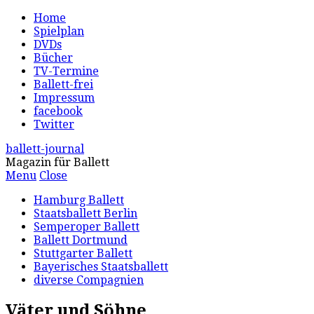
Home
Spielplan
DVDs
Bücher
TV-Termine
Ballett-frei
Impressum
facebook
Twitter
ballett-journal
Magazin für Ballett
Menu
Close
Hamburg Ballett
Staatsballett Berlin
Semperoper Ballett
Ballett Dortmund
Stuttgarter Ballett
Bayerisches Staatsballett
diverse Compagnien
Väter und Söhne