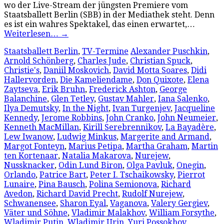
wo der Live-Stream der jüngsten Premiere vom
Staatsballett Berlin (SBB) in der Mediathek steht. Denn
es ist ein wahres Spektakel, das einen erwartet,…
Weiterlesen…
→
Staatsballett Berlin
,
TV-Termine
Alexander Puschkin
,
Arnold Schönberg
,
Charles Jude
,
Christian Spuck
,
Christie's
,
Daniil Moskovich
,
David Motta Soares
,
Didi
Hallervorden
,
Die Kameliendame
,
Don Quixote
,
Elena
Zaytseva
,
Erik Bruhn
,
Frederick Ashton
,
George
Balanchine
,
Glen Tetley
,
Gustav Mahler
,
Iana Salenko
,
Ilya Demutsky
,
In the Night
,
Ivan Turgenjev
,
Jacqueline
Kennedy
,
Jerome Robbins
,
John Cranko
,
John Neumeier
,
Kenneth MacMillan
,
Kirill Serebrennikov
,
La Bayadère
,
Lew Iwanow
,
Ludwig Minkus
,
Margerite and Armand
,
Margot Fonteyn
,
Marius Petipa
,
Martha Graham
,
Martin
ten Kortenaar
,
Natalia Makarova
,
Nurejew
,
Nussknacker
,
Odin Lund Biron
,
Olga Pavluk
,
Onegin
,
Orlando
,
Patrice Bart
,
Peter I. Tschaikowsky
,
Pierrot
Lunaire
,
Pina Bausch
,
Polina Semionova
,
Richard
Avedon
,
Richard David Precht
,
Rudolf Nurejew
,
Schwanensee
,
Sharon Eyal
,
Vaganova
,
Valery Gergiev
,
Väter und Söhne
,
Vladimir Malakhov
,
William Forsythe
,
Wladimir Putin
,
Wladimir Urin
,
Yuri Possokhov