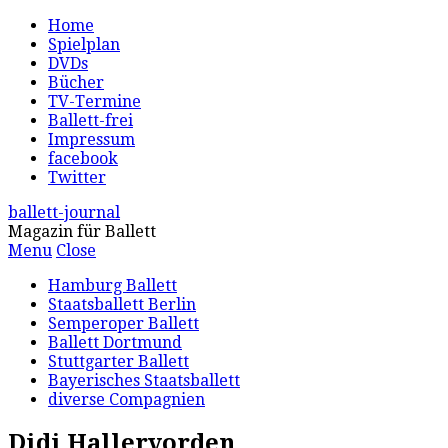
Home
Spielplan
DVDs
Bücher
TV-Termine
Ballett-frei
Impressum
facebook
Twitter
ballett-journal
Magazin für Ballett
Menu
Close
Hamburg Ballett
Staatsballett Berlin
Semperoper Ballett
Ballett Dortmund
Stuttgarter Ballett
Bayerisches Staatsballett
diverse Compagnien
Didi Hallervorden