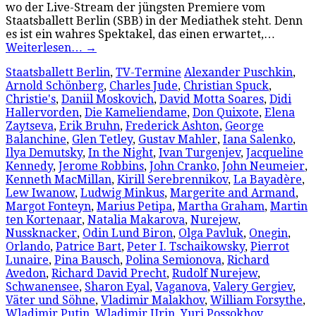
wo der Live-Stream der jüngsten Premiere vom
Staatsballett Berlin (SBB) in der Mediathek steht. Denn
es ist ein wahres Spektakel, das einen erwartet,…
Weiterlesen…
→
Staatsballett Berlin
,
TV-Termine
Alexander Puschkin
,
Arnold Schönberg
,
Charles Jude
,
Christian Spuck
,
Christie's
,
Daniil Moskovich
,
David Motta Soares
,
Didi
Hallervorden
,
Die Kameliendame
,
Don Quixote
,
Elena
Zaytseva
,
Erik Bruhn
,
Frederick Ashton
,
George
Balanchine
,
Glen Tetley
,
Gustav Mahler
,
Iana Salenko
,
Ilya Demutsky
,
In the Night
,
Ivan Turgenjev
,
Jacqueline
Kennedy
,
Jerome Robbins
,
John Cranko
,
John Neumeier
,
Kenneth MacMillan
,
Kirill Serebrennikov
,
La Bayadère
,
Lew Iwanow
,
Ludwig Minkus
,
Margerite and Armand
,
Margot Fonteyn
,
Marius Petipa
,
Martha Graham
,
Martin
ten Kortenaar
,
Natalia Makarova
,
Nurejew
,
Nussknacker
,
Odin Lund Biron
,
Olga Pavluk
,
Onegin
,
Orlando
,
Patrice Bart
,
Peter I. Tschaikowsky
,
Pierrot
Lunaire
,
Pina Bausch
,
Polina Semionova
,
Richard
Avedon
,
Richard David Precht
,
Rudolf Nurejew
,
Schwanensee
,
Sharon Eyal
,
Vaganova
,
Valery Gergiev
,
Väter und Söhne
,
Vladimir Malakhov
,
William Forsythe
,
Wladimir Putin
,
Wladimir Urin
,
Yuri Possokhov