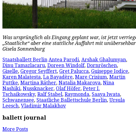
Was ursprünglich als Eingang geplant war, ist jetzt verrieg
„Staatliche“ aber eine stattliche Auffahrt mit unübersehb
Gisela Sonnenburg
Staatsballett Berlin
Antea Parodi
,
Arshak Ghalumyan
,
Dinu Tamazlacaru
,
Doreen Windolf
,
Dornröschen
,
Giselle
,
Gregor Seyffert
,
Gret Palucca
,
Guiseppe Iodice
,
Karen Malatesta
,
La Bayadère
,
Mare Crisium
,
Martin
Puttke
,
Martina Räther
,
Natalia Makarova
,
Nina
Nashiki
,
Nussknacker
,
Olaf Höfer
,
Peter I.
Tschaikowsky
,
Ralf Stabel
,
Raymonda
,
Saaya Iwata
,
Schwanensee
,
Staatliche Ballettschule Berlin
,
Ursula
Leesch
,
Vladimir Malakhov
ballett journal
More Posts