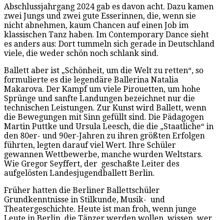
Abschlussjahrgang 2024 gab es davon acht. Dazu kamen
zwei Jungs und zwei gute Esserinnen, die, wenn sie
nicht abnehmen, kaum Chancen auf einen Job im
klassischen Tanz haben. Im Contemporary Dance sieht
es anders aus: Dort tummeln sich gerade in Deutschland
viele, die weder schön noch schlank sind.
Ballett aber ist „Schönheit, um die Welt zu retten“, so
formulierte es die legendäre Ballerina Natalia
Makarova. Der Kampf um viele Pirouetten, um hohe
Sprünge und sanfte Landungen bezeichnet nur die
technischen Leistungen. Zur Kunst wird Ballett, wenn
die Bewegungen mit Sinn gefüllt sind. Die Pädagogen
Martin Puttke und Ursula Leesch, die die „Staatliche“ in
den 80er- und 90er-Jahren zu ihren größten Erfolgen
führten, legten darauf viel Wert. Ihre Schüler
gewannen Wettbewerbe, manche wurden Weltstars.
Wie Gregor Seyffert, der geschaßte Leiter des
aufgelösten Landesjugendballett Berlin.
Früher hatten die Berliner Ballettschüler
Grundkenntnisse in Stilkunde, Musik- und
Theatergeschichte. Heute ist man froh, wenn junge
Leute in Berlin, die Tänzer werden wollen, wissen, wer