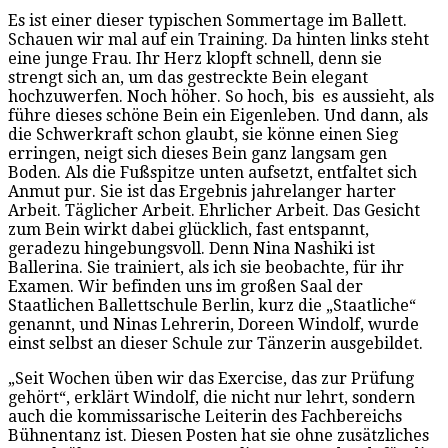
Es ist einer dieser typischen Sommertage im Ballett.
Schauen wir mal auf ein Training. Da hinten links steht
eine junge Frau. Ihr Herz klopft schnell, denn sie
strengt sich an, um das gestreckte Bein elegant
hochzuwerfen. Noch höher. So hoch, bis es aussieht, als
führe dieses schöne Bein ein Eigenleben. Und dann, als
die Schwerkraft schon glaubt, sie könne einen Sieg
erringen, neigt sich dieses Bein ganz langsam gen
Boden. Als die Fußspitze unten aufsetzt, entfaltet sich
Anmut pur. Sie ist das Ergebnis jahrelanger harter
Arbeit. Täglicher Arbeit. Ehrlicher Arbeit. Das Gesicht
zum Bein wirkt dabei glücklich, fast entspannt,
geradezu hingebungsvoll. Denn Nina Nashiki ist
Ballerina. Sie trainiert, als ich sie beobachte, für ihr
Examen. Wir befinden uns im großen Saal der
Staatlichen Ballettschule Berlin, kurz die „Staatliche“
genannt, und Ninas Lehrerin, Doreen Windolf, wurde
einst selbst an dieser Schule zur Tänzerin ausgebildet.
„Seit Wochen üben wir das Exercise, das zur Prüfung
gehört“, erklärt Windolf, die nicht nur lehrt, sondern
auch die kommissarische Leiterin des Fachbereichs
Bühnentanz ist. Diesen Posten hat sie ohne zusätzliches