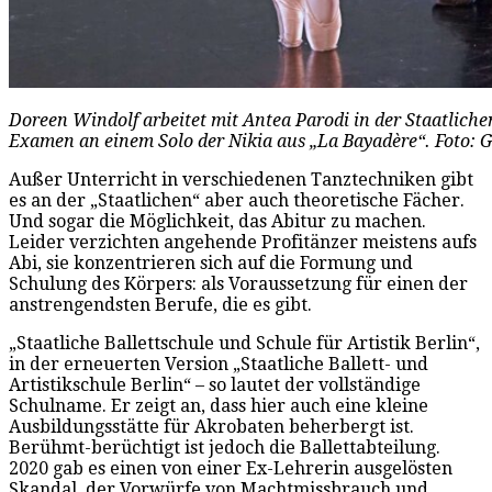
Doreen Windolf arbeitet mit Antea Parodi in der Staatlichen
Examen an einem Solo der Nikia aus „La Bayadère“. Foto: 
Außer Unterricht in verschiedenen Tanztechniken gibt
es an der „Staatlichen“ aber auch theoretische Fächer.
Und sogar die Möglichkeit, das Abitur zu machen.
Leider verzichten angehende Profitänzer meistens aufs
Abi, sie konzentrieren sich auf die Formung und
Schulung des Körpers: als Voraussetzung für einen der
anstrengendsten Berufe, die es gibt.
„Staatliche Ballettschule und Schule für Artistik Berlin“,
in der erneuerten Version „Staatliche Ballett- und
Artistikschule Berlin“ – so lautet der vollständige
Schulname. Er zeigt an, dass hier auch eine kleine
Ausbildungsstätte für Akrobaten beherbergt ist.
Berühmt-berüchtigt ist jedoch die Ballettabteilung.
2020 gab es einen von einer Ex-Lehrerin ausgelösten
Skandal, der Vorwürfe von Machtmissbrauch und