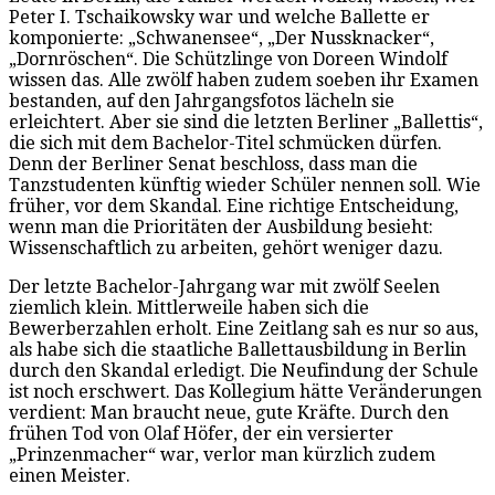
Peter I. Tschaikowsky war und welche Ballette er
komponierte: „Schwanensee“, „Der Nussknacker“,
„Dornröschen“. Die Schützlinge von Doreen Windolf
wissen das. Alle zwölf haben zudem soeben ihr Examen
bestanden, auf den Jahrgangsfotos lächeln sie
erleichtert. Aber sie sind die letzten Berliner „Ballettis“,
die sich mit dem Bachelor-Titel schmücken dürfen.
Denn der Berliner Senat beschloss, dass man die
Tanzstudenten künftig wieder Schüler nennen soll. Wie
früher, vor dem Skandal. Eine richtige Entscheidung,
wenn man die Prioritäten der Ausbildung besieht:
Wissenschaftlich zu arbeiten, gehört weniger dazu.
Der letzte Bachelor-Jahrgang war mit zwölf Seelen
ziemlich klein. Mittlerweile haben sich die
Bewerberzahlen erholt. Eine Zeitlang sah es nur so aus,
als habe sich die staatliche Ballettausbildung in Berlin
durch den Skandal erledigt. Die Neufindung der Schule
ist noch erschwert. Das Kollegium hätte Veränderungen
verdient: Man braucht neue, gute Kräfte. Durch den
frühen Tod von Olaf Höfer, der ein versierter
„Prinzenmacher“ war, verlor man kürzlich zudem
einen Meister.