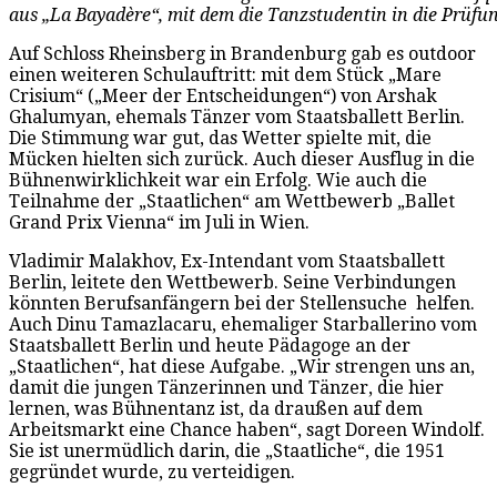
aus „La Bayadère“, mit dem die Tanzstudentin in die Prüfu
Auf Schloss Rheinsberg in Brandenburg gab es outdoor
einen weiteren Schulauftritt: mit dem Stück „Mare
Crisium“ („Meer der Entscheidungen“) von Arshak
Ghalumyan, ehemals Tänzer vom Staatsballett Berlin.
Die Stimmung war gut, das Wetter spielte mit, die
Mücken hielten sich zurück. Auch dieser Ausflug in die
Bühnenwirklichkeit war ein Erfolg. Wie auch die
Teilnahme der „Staatlichen“ am Wettbewerb „Ballet
Grand Prix Vienna“ im Juli in Wien.
Vladimir Malakhov, Ex-Intendant vom Staatsballett
Berlin, leitete den Wettbewerb. Seine Verbindungen
könnten Berufsanfängern bei der Stellensuche helfen.
Auch Dinu Tamazlacaru, ehemaliger Starballerino vom
Staatsballett Berlin und heute Pädagoge an der
„Staatlichen“, hat diese Aufgabe. „Wir strengen uns an,
damit die jungen Tänzerinnen und Tänzer, die hier
lernen, was Bühnentanz ist, da draußen auf dem
Arbeitsmarkt eine Chance haben“, sagt Doreen Windolf.
Sie ist unermüdlich darin, die „Staatliche“, die 1951
gegründet wurde, zu verteidigen.