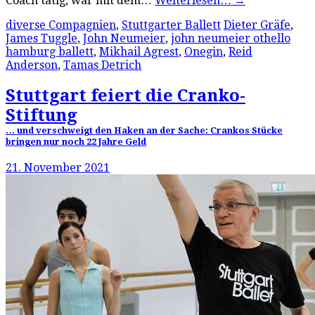
Coach tätig, war mit dem…
Weiterlesen…
→
diverse Compagnien
,
Stuttgarter Ballett
Dieter Gräfe
,
James Tuggle
,
John Neumeier
,
john neumeier othello
hamburg ballett
,
Mikhail Agrest
,
Onegin
,
Reid
Anderson
,
Tamas Detrich
Stuttgart feiert die Cranko-
Stiftung
… und verschweigt den Haken an der Sache: Crankos Stücke
bringen nur noch 22 Jahre Geld
21. November 2021