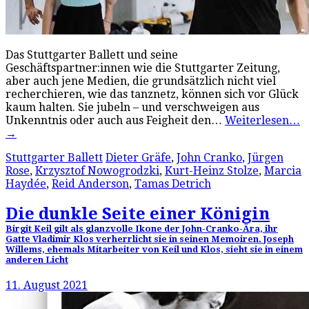
Das Stuttgarter Ballett und seine
Geschäftspartner:innen wie die Stuttgarter Zeitung,
aber auch jene Medien, die grundsätzlich nicht viel
recherchieren, wie das tanznetz, können sich vor Glück
kaum halten. Sie jubeln – und verschweigen aus
Unkenntnis oder auch aus Feigheit den…
Weiterlesen…
→
Stuttgarter Ballett
Dieter Gräfe
,
John Cranko
,
Jürgen
Rose
,
Krzysztof Nowogrodzki
,
Kurt-Heinz Stolze
,
Marcia
Haydée
,
Reid Anderson
,
Tamas Detrich
Die dunkle Seite einer Königin
Birgit Keil gilt als glanzvolle Ikone der John-Cranko-Ära, ihr
Gatte Vladimir Klos verherrlicht sie in seinen Memoiren. Joseph
Willems, ehemals Mitarbeiter von Keil und Klos, sieht sie in einem
anderen Licht
11. August 2021