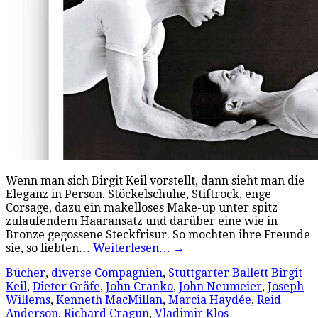
Wenn man sich Birgit Keil vorstellt, dann sieht man die
Eleganz in Person. Stöckelschuhe, Stiftrock, enge
Corsage, dazu ein makelloses Make-up unter spitz
zulaufendem Haaransatz und darüber eine wie in
Bronze gegossene Steckfrisur. So mochten ihre Freunde
sie, so liebten…
Weiterlesen…
→
Bücher
,
diverse Compagnien
,
Stuttgarter Ballett
Birgit
Keil
,
Dieter Gräfe
,
John Cranko
,
John Neumeier
,
Joseph
Willems
,
Kenneth MacMillan
,
Marcia Haydée
,
Reid
Anderson
,
Richard Cragun
,
Vladimir Klos