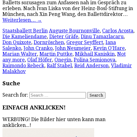
Balletts sozusagen zum Anfassen nah im Gespräch zu
erleben. Nach Ivan Liska von der Heinz-Bosl-Stiftung in
München, nach Xin Peng Wang, den Ballettdirektor…
Weiterlesen…
→
Staatsballett Berlin
Auguste Bournonville
,
Carlos Acosta
,
Die Kameliendame
,
Dieter Gräfe
,
Dinu Tamazlacaru
,
Don Quixote
,
Dornröschen
,
Gregor Seyffert
,
Iana
Salenko
,
John Cranko
,
John Neumeier
,
Kevin O'Hare
,
Marian Walter
,
Martin Puttke
,
Mikhail Kaniskin
,
Not
any more
,
Olaf Höfer
,
Onegin
,
Polina Semionova
,
Raimondo Rebeck
,
Ralf Stabel
,
Reid Anderson
,
Vladimir
Malakhov
Suche
Search for:
EINFACH ANKLICKEN!
WERBUNG! Die Bilder hier unten kann man
anklicken...!