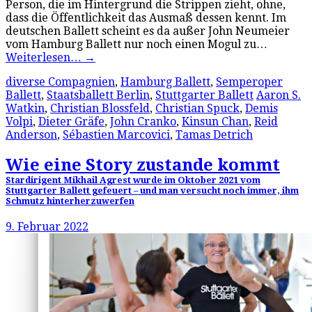
Person, die im Hintergrund die Strippen zieht, ohne,
dass die Öffentlichkeit das Ausmaß dessen kennt. Im
deutschen Ballett scheint es da außer John Neumeier
vom Hamburg Ballett nur noch einen Mogul zu…
Weiterlesen…
→
diverse Compagnien
,
Hamburg Ballett
,
Semperoper
Ballett
,
Staatsballett Berlin
,
Stuttgarter Ballett
Aaron S.
Watkin
,
Christian Blossfeld
,
Christian Spuck
,
Demis
Volpi
,
Dieter Gräfe
,
John Cranko
,
Kinsun Chan
,
Reid
Anderson
,
Sébastien Marcovici
,
Tamas Detrich
Wie eine Story zustande kommt
Stardirigent Mikhail Agrest wurde im Oktober 2021 vom
Stuttgarter Ballett gefeuert – und man versucht noch immer, ihm
Schmutz hinterherzuwerfen
9. Februar 2022