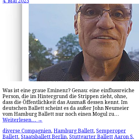
4. Mai 2023
Was ist eine graue Eminenz? Genau: eine einflussreiche
Person, die im Hintergrund die Strippen zieht, ohne,
dass die Öffentlichkeit das Ausmaß dessen kennt. Im
deutschen Ballett scheint es da außer John Neumeier
vom Hamburg Ballett nur noch einen Mogul zu…
Weiterlesen…
→
diverse Compagnien
,
Hamburg Ballett
,
Semperoper
Ballett
,
Staatsballett Berlin
,
Stuttgarter Ballett
Aaron S.