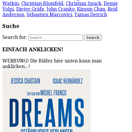
Watkin
,
Christian Blossfeld
,
Christian Spuck
,
Demis
Volpi
,
Dieter Gräfe
,
John Cranko
,
Kinsun Chan
,
Reid
Anderson
,
Sébastien Marcovici
,
Tamas Detrich
Suche
Search for:
EINFACH ANKLICKEN!
WERBUNG! Die Bilder hier unten kann man
anklicken...!