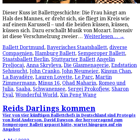
Dieser Kuss ist Ballettgeschichte: Die Frau hängt am
Hals des Mannes, er dreht sich, sie fliegt im Kreis wie
auf einem Karussell – und die beiden küssen, küssen,
küssen sich. Dazu erschallt Musik von Mozart. Intensiv
ist diese Verschmelzung zweier…
Weiterlesen…
→
Ballett Dortmund
,
Bayerisches Staatsballett
,
diverse
Compagnien
,
Hamburg Ballett
,
Semperoper Ballett
,
Staatsballett Berlin
,
Stuttgarter Ballett
Angelin
Preljocaj
,
Anna Skryleva
,
Die Glasmenagerie
,
Endstation
Sehnsucht
,
John Cranko
,
John Neumeier
,
Kinsun Chan
,
La Bayadère
,
Lauren Lovette
,
Le Parc
,
Martin
Zimmermann
,
Minus 16
,
Ohad Naharin
,
Romeo und
Julia
,
Saaba
,
Schwanensee
,
Sergej Prokofjew
,
Sharon
Eyal
,
Wonderful World
,
Xin Peng Wang
Reids Darlings kommen
Vier von vier künftigen Ballettchefs in Deutschland sind Protegés
von Reid Anderson. David Dawson, der hervorragend zum
Semperoper Ballett gepasst hätte, wartet hingegen auf ein
Angebot