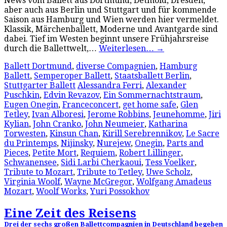
News vom Ballett aus Dortmund, Detmold, Dresden,
aber auch aus Berlin und Stuttgart und für kommende
Saison aus Hamburg und Wien werden hier vermeldet.
Klassik, Märchenballett, Moderne und Avantgarde sind
dabei. Tief im Westen beginnt unsere Frühjahrsreise
durch die Ballettwelt,…
Weiterlesen…
→
Ballett Dortmund
,
diverse Compagnien
,
Hamburg
Ballett
,
Semperoper Ballett
,
Staatsballett Berlin
,
Stuttgarter Ballett
Alessandra Ferri
,
Alexander
Puschkin
,
Edvin Revazov
,
Ein Sommernachtstraum
,
Eugen Onegin
,
Franceconcert
,
get home safe
,
Glen
Tetley
,
Ivan Alboresi
,
Jerome Robbins
,
Jeunehomme
,
Jiri
Kylian
,
John Cranko
,
John Neumeier
,
Katharina
Torwesten
,
Kinsun Chan
,
Kirill Serebrennikov
,
Le Sacre
du Printemps
,
Nijinsky
,
Nurejew
,
Onegin
,
Parts and
Pieces
,
Petite Mort
,
Requiem
,
Robert Lillinger
,
Schwanensee
,
Sidi Larbi Cherkaoui
,
Tess Voelker
,
Tribute to Mozart
,
Tribute to Tetley
,
Uwe Scholz
,
Virginia Woolf
,
Wayne McGregor
,
Wolfgang Amadeus
Mozart
,
Woolf Works
,
Yuri Possokhov
Eine Zeit des Reisens
Drei der sechs großen Ballettcompagnien in Deutschland begeben