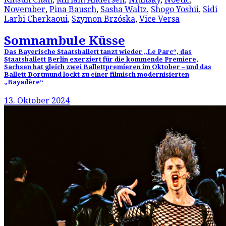
November
,
Pina Bausch
,
Sasha Waltz
,
Shogo Yoshii
,
Sidi
Larbi Cherkaoui
,
Szymon Brzóska
,
Vice Versa
Somnambule Küsse
Das Bayerische Staatsballett tanzt wieder „Le Parc“, das
Staatsballett Berlin exerziert für die kommende Premiere,
Sachsen hat gleich zwei Ballettpremieren im Oktober – und das
Ballett Dortmund lockt zu einer filmisch modernisierten
„Bayadère“
13. Oktober 2024