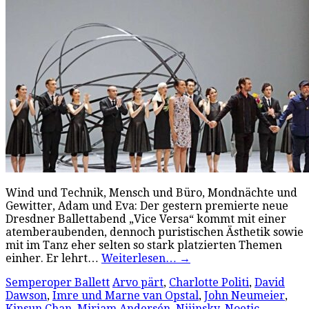
Wind und Technik, Mensch und Büro, Mondnächte und
Gewitter, Adam und Eva: Der gestern premierte neue
Dresdner Ballettabend „Vice Versa“ kommt mit einer
atemberaubenden, dennoch puristischen Ästhetik sowie
mit im Tanz eher selten so stark platzierten Themen
einher. Er lehrt…
Weiterlesen…
→
Semperoper Ballett
Arvo pärt
,
Charlotte Politi
,
David
Dawson
,
Imre und Marne van Opstal
,
John Neumeier
,
Kinsun Chan
,
Miriam Andersén
,
Nijinsky
,
Noetic
,