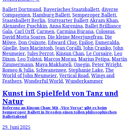
Ballett Dortmund
,
Bayerisches Staatsballett
,
diverse
Compagnien
,
Hamburg Ballett
,
Semperoper Ballett
,
Staatsballett Berlin
,
Stuttgarter Ballett
Akram Khan
,
Alexander Puschkin
,
Anna Karenina
,
Ballet Brilliance
Gala
,
Carl Orff
,
Carmen
,
Carmina Burana
,
Colossus
,
David Motta Soares
,
Die kleine Meerjungfrau
,
Die
Möwe
,
Don Quixote
,
Edward Clug
,
Epilog
,
Esmeralda
,
Giselle
,
Ines Macintosh
,
Jean Coralli
,
John Cranko
,
John
Neumeier
,
Jules Perrot
,
Kinsun Chan
,
Le Corsaire
,
Leo
Dixon
,
Leo Tolstoi
,
Marcos Morau
,
Marius Petipa
,
Martin
Zimmermann
,
Maya Makhateli
,
Onegin
,
Peter Wright
,
Romeo & Julia
,
Schwanensee
,
Stephanie Lake
,
The
World of John Neumeier
,
Vertical Road
,
Wings and
Feathers
,
Wonderful World
,
Wunderkammer
Kunst im Spielfeld von Tanz und
Natur
Referenz an Kinsun Chan: Mit „Vice Versa“ gibt es beim
Semperoper Ballett in Dresden einen tollen philosophischen
Ballettabend
29. Juni 2025