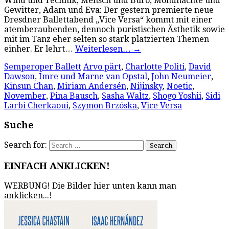
Wind und Technik, Mensch und Büro, Mondnächte und
Gewitter, Adam und Eva: Der gestern premierte neue
Dresdner Ballettabend „Vice Versa“ kommt mit einer
atemberaubenden, dennoch puristischen Ästhetik sowie
mit im Tanz eher selten so stark platzierten Themen
einher. Er lehrt…
Weiterlesen…
→
Semperoper Ballett
Arvo pärt
,
Charlotte Politi
,
David
Dawson
,
Imre und Marne van Opstal
,
John Neumeier
,
Kinsun Chan
,
Miriam Andersén
,
Nijinsky
,
Noetic
,
November
,
Pina Bausch
,
Sasha Waltz
,
Shogo Yoshii
,
Sidi
Larbi Cherkaoui
,
Szymon Brzóska
,
Vice Versa
Suche
Search for:
EINFACH ANKLICKEN!
WERBUNG! Die Bilder hier unten kann man
anklicken...!