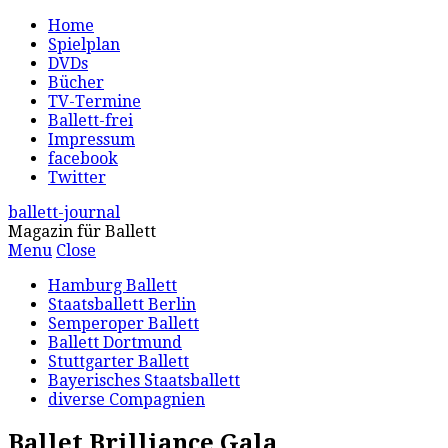
Home
Spielplan
DVDs
Bücher
TV-Termine
Ballett-frei
Impressum
facebook
Twitter
ballett-journal
Magazin für Ballett
Menu
Close
Hamburg Ballett
Staatsballett Berlin
Semperoper Ballett
Ballett Dortmund
Stuttgarter Ballett
Bayerisches Staatsballett
diverse Compagnien
Ballet Brilliance Gala