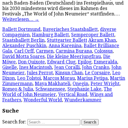
nach Baden-Baden (Deutschland) ins Festspielhaus, und
bis 2030 mindestens wird dieses im Rahmen des
Festivals „The World of John Neumeier“ stattfinden.…
Weiterlesen…
→
Ballett Dortmund
,
Bayerisches Staatsballett
,
diverse
Compagnien
,
Hamburg Ballett
,
Semperoper Ballett
,
Staatsballett Berlin
,
Stuttgarter Ballett
Akram Khan
,
Alexander Puschkin
,
Anna Karenina
,
Ballet Brilliance
Gala
,
Carl Orff
,
Carmen
,
Carmina Burana
,
Colossus
,
David Motta Soares
,
Die kleine Meerjungfrau
,
Die
Möwe
,
Don Quixote
,
Edward Clug
,
Epilog
,
Esmeralda
,
Giselle
,
Ines Macintosh
,
Jean Coralli
,
John Cranko
,
John
Neumeier
,
Jules Perrot
,
Kinsun Chan
,
Le Corsaire
,
Leo
Dixon
,
Leo Tolstoi
,
Marcos Morau
,
Marius Petipa
,
Martin
Zimmermann
,
Maya Makhateli
,
Onegin
,
Peter Wright
,
Romeo & Julia
,
Schwanensee
,
Stephanie Lake
,
The
World of John Neumeier
,
Vertical Road
,
Wings and
Feathers
,
Wonderful World
,
Wunderkammer
Suche
Search for: