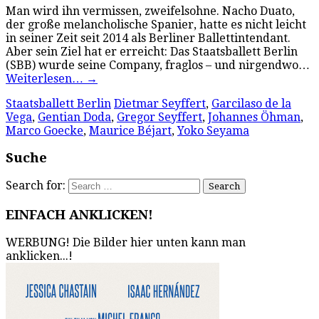
Man wird ihn vermissen, zweifelsohne. Nacho Duato,
der große melancholische Spanier, hatte es nicht leicht
in seiner Zeit seit 2014 als Berliner Ballettintendant.
Aber sein Ziel hat er erreicht: Das Staatsballett Berlin
(SBB) wurde seine Company, fraglos – und nirgendwo…
Weiterlesen…
→
Staatsballett Berlin
Dietmar Seyffert
,
Garcilaso de la
Vega
,
Gentian Doda
,
Gregor Seyffert
,
Johannes Öhman
,
Marco Goecke
,
Maurice Béjart
,
Yoko Seyama
Suche
Search for:
EINFACH ANKLICKEN!
WERBUNG! Die Bilder hier unten kann man
anklicken...!