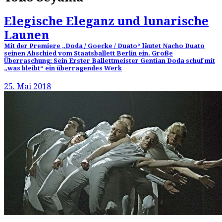
Elegische Eleganz und lunarische
Launen
Mit der Premiere „Doda / Goecke / Duato“ läutet Nacho Duato
seinen Abschied vom Staatsballett Berlin ein. Große
Überraschung: Sein Erster Ballettmeister Gentian Doda schuf mit
„was bleibt“ ein überragendes Werk
25. Mai 2018