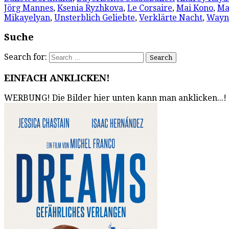
Jörg Mannes
,
Ksenia Ryzhkova
,
Le Corsaire
,
Mai Kono
,
Ma
Mikayelyan
,
Unsterblich Geliebte
,
Verklärte Nacht
,
Wayn
Suche
Search for:
EINFACH ANKLICKEN!
WERBUNG! Die Bilder hier unten kann man anklicken...!