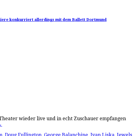
miere konkurriert allerdings mit dem Ballett Dortmund
 Theater wieder live und in echt Zuschauer empfangen
→
m
,
Doug Fullington
,
George Balanchine
,
Ivan Liska
,
Jewels
,