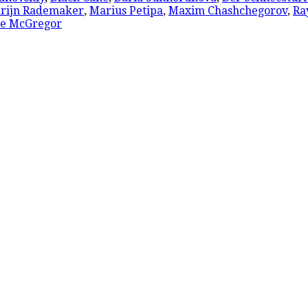
rijn Rademaker
,
Marius Petipa
,
Maxim Chashchegorov
,
Ra
e McGregor