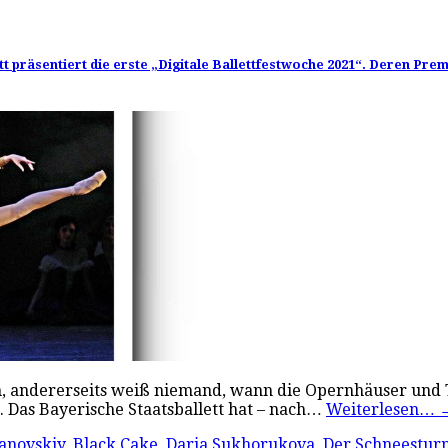
t präsentiert die erste „Digitale Ballettfestwoche 2021“. Deren Pre
een, andererseits weiß niemand, wann die Opernhäuser und
n. Das Bayerische Staatsballett hat – nach…
Weiterlesen…
anovskiy
,
Black Cake
,
Daria Sukhorukova
,
Der Schneestur