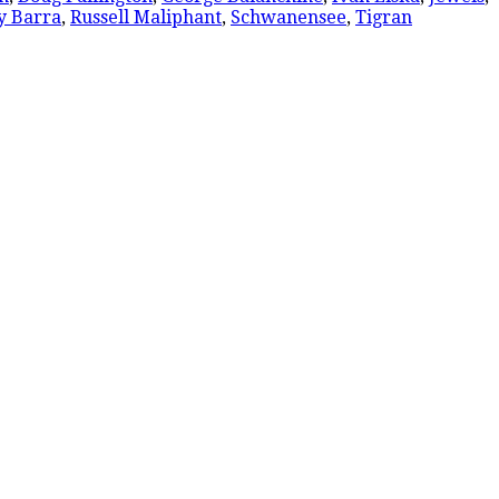
y Barra
,
Russell Maliphant
,
Schwanensee
,
Tigran