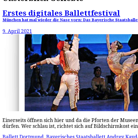
Erstes digitales Ballettfestival
München hat mal wieder die Nase vorn: Das Bayerische Staatsballet
9. April 2021
Einerseits öffnen sich hier und da die Pforten der Mus
dürfen. Wer schlau ist, richtet sich auf Bildschirmkost ei
Ballett Dortmund
,
Bayerisches Staatsballett
Andrey Kayd