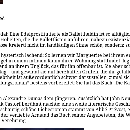
ied
al: Eine Edelprostitutierte als Ballettheldin ist so alltägl
oheiten, die die Ballettlisten anführen, nahezu existenzia
ose kreiert) nicht im landläufigen Sinne schön, sondern: zu
 hysterisch lachend: So lernen wir Marguerite bei ihrem 
egel in einem intimen Raum ihrer Wohnung stattfindet, le
nd an ihrem Unglück, das für ihn offenbar ist. Sie aber sch
 – und gewinnt sie mit herzhaften Griffen, die ihr gefallen
ebtheit ist außerordentlich schwer darzustellen, zumal sich
cklungsroman“ bestens vorbereitet: Sie hat das Buch „Die 
von Alexandre Dumas dem Jüngeren. Zusätzlich hat John Ne
 Castorf berühmt machte: eine zweite literarische Geschich
s schaurig-schöne Liebesroman stammt von Abbé Prévost, e
der verliebte Armand das Buch seiner Angebeteten, die W
r Verehrung“.