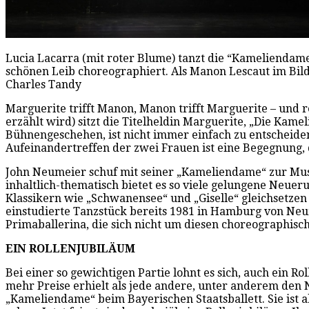
Lucia Lacarra (mit roter Blume) tanzt die “Kameliendame”,
schönen Leib choreographiert. Als Manon Lescaut im Bild
Charles Tandy
Marguerite trifft Manon, Manon trifft Marguerite – und r
erzählt wird) sitzt die Titelheldin Marguerite, „Die Kamel
Bühnengeschehen, ist nicht immer einfach zu entscheiden
Aufeinandertreffen der zwei Frauen ist eine Begegnung, 
John Neumeier schuf mit seiner „Kameliendame“ zur Musi
inhaltlich-thematisch bietet es so viele gelungene Neue
Klassikern wie „Schwanensee“ und „Giselle“ gleichsetzen
einstudierte Tanzstück bereits 1981 in Hamburg von Neum
Primaballerina, die sich nicht um diesen choreographisc
EIN ROLLENJUBILÄUM
Bei einer so gewichtigen Partie lohnt es sich, auch ein 
mehr Preise erhielt als jede andere, unter anderem den N
„Kameliendame“ beim Bayerischen Staatsballett. Sie ist ab