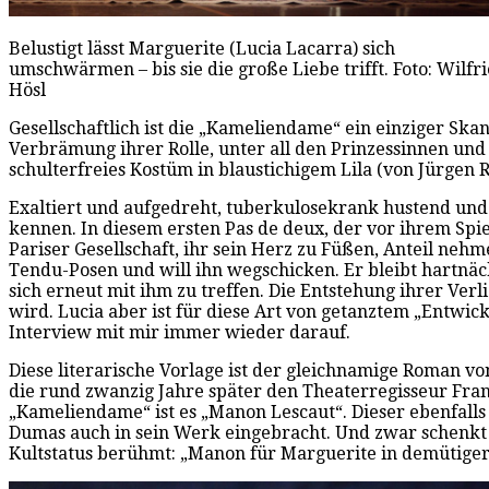
Belustigt lässt Marguerite (Lucia Lacarra) sich
umschwärmen – bis sie die große Liebe trifft. Foto: Wilfr
Hösl
Gesellschaftlich ist die „Kameliendame“ ein einziger Skand
Verbrämung ihrer Rolle, unter all den Prinzessinnen und H
schulterfreies Kostüm in blaustichigem Lila (von Jürgen R
Exaltiert und aufgedreht, tuberkulosekrank hustend und
kennen. In diesem ersten Pas de deux, der vor ihrem Spi
Pariser Gesellschaft, ihr sein Herz zu Füßen, Anteil nehme
Tendu-Posen und will ihn wegschicken. Er bleibt hartnäckig
sich erneut mit ihm zu treffen. Die Entstehung ihrer Verli
wird. Lucia aber ist für diese Art von getanztem „Entwi
Interview mit mir immer wieder darauf.
Diese literarische Vorlage ist der gleichnamige Roman 
die rund zwanzig Jahre später den Theaterregisseur Frank
„Kameliendame“ ist es „Manon Lescaut“. Dieser ebenfall
Dumas auch in sein Werk eingebracht. Und zwar schenkt 
Kultstatus berühmt: „Manon für Marguerite in demütige