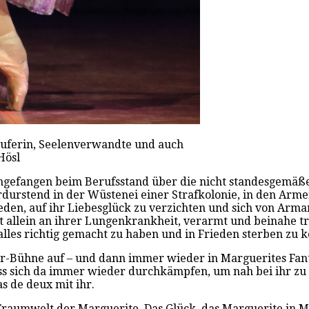
äuferin, Seelenverwandte und auch
Hösl
 angefangen beim Berufsstand über die nicht standesgemäße
durstend in der Wüstenei einer Strafkolonie, in den Armen 
den, auf ihr Liebesglück zu verzichten und sich von Arma
t allein an ihrer Lungenkrankheit, verarmt und beinahe tr
alles richtig gemacht zu haben und in Frieden sterben zu 
-Bühne auf – und dann immer wieder in Marguerites Fantasi
s sich da immer wieder durchkämpfen, um nah bei ihr zu s
s de deux mit ihr.
raumwelt der Marguerite. Das Glück, das Marguerite in Ma