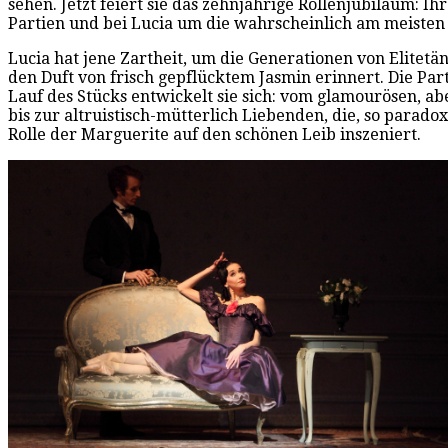
sehen. Jetzt feiert sie das zehnjährige Rollenjubiläum: I
Partien und bei Lucia um die wahrscheinlich am meisten 
Lucia hat jene Zartheit, um die Generationen von Elitetä
den Duft von frisch gepflücktem Jasmin erinnert. Die Par
Lauf des Stücks entwickelt sie sich: vom glamourösen, abe
bis zur altruistisch-mütterlich Liebenden, die, so paradox 
Rolle der Marguerite auf den schönen Leib inszeniert.