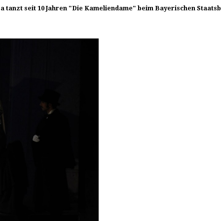
a tanzt seit 10 Jahren "Die Kameliendame" beim Bayerischen Staatsb