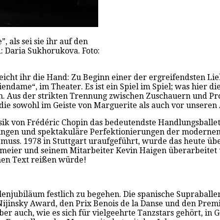
 als sei sie ihr auf den
: Daria Sukhorukova. Foto:
eicht ihr die Hand: Zu Beginn einer der ergreifendsten Li
iendame“, im Theater. Es ist ein Spiel im Spiel; was hier d
. Aus der strikten Trennung zwischen Zuschauern und Prot
die sowohl im Geiste von Marguerite als auch vor unseren 
k von Frédéric Chopin das bedeutendste Handlungsballett
rungen und spektakuläre Perfektionierungen der modernen 
 muss. 1978 in Stuttgart uraufgeführt, wurde das heute üb
eier und seinem Mitarbeiter Kevin Haigen überarbeitet un
hen Text reißen würde!
Rollenjubiläum festlich zu begehen. Die spanische Supraba
ijinsky Award, den Prix Benois de la Danse und den Premio 
er auch, wie es sich für vielgeehrte Tanzstars gehört, in G