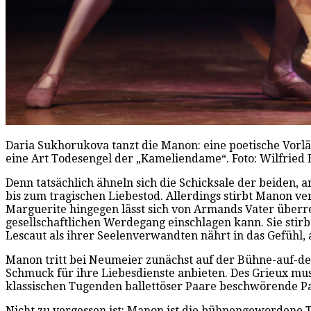
Daria Sukhorukova tanzt die Manon: eine poetische Vorl
eine Art Todesengel der „Kameliendame“. Foto: Wilfried 
Denn tatsächlich ähneln sich die Schicksale der beiden,
bis zum tragischen Liebestod. Allerdings stirbt Manon ver
Marguerite hingegen lässt sich von Armands Vater überre
gesellschaftlichen Werdegang einschlagen kann. Sie stirb
Lescaut als ihrer Seelenverwandten nährt in das Gefühl, 
Manon tritt bei Neumeier zunächst auf der Bühne-auf-der
Schmuck für ihre Liebesdienste anbieten. Des Grieux mus
klassischen Tugenden ballettöser Paare beschwörende Pa
Nicht zu vergessen ist: Manon ist die bühnengewordene T