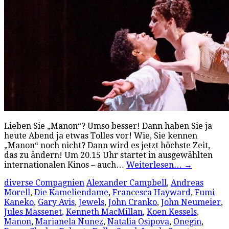
Lieben Sie „Manon“? Umso besser! Dann haben Sie ja
heute Abend ja etwas Tolles vor! Wie, Sie kennen
„Manon“ noch nicht? Dann wird es jetzt höchste Zeit,
das zu ändern! Um 20.15 Uhr startet in ausgewählten
internationalen Kinos – auch…
Weiterlesen…
→
diverse Compagnien
Alexander Campbell
,
Andreas
Morell
,
Die Kameliendame
,
Francesca Hayward
,
Fumi
Kaneko
,
Gary Avis
,
Jewels
,
John Cranko
,
John Neumeier
,
Jules Massenet
,
Kenneth MacMillan
,
Koen Kessels
,
Manon
,
Marianela Nunez
,
Natalia Osipova
,
Onegin
,