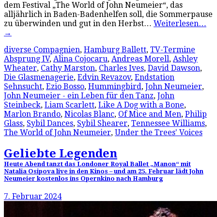
dem Festival „The World of John Neumeier“, das
alljährlich in Baden-Badenhelfen soll, die Sommerpause
zu überwinden und gut in den Herbst…
Weiterlesen…
→
diverse Compagnien
,
Hamburg Ballett
,
TV-Termine
Absprung IV
,
Alina Cojocaru
,
Andreas Morell
,
Ashley
Wheater
,
Cathy Marston
,
Charles Ives
,
David Dawson
,
Die Glasmenagerie
,
Edvin Revazov
,
Endstation
Sehnsucht
,
Ezio Bosso
,
Hummingbird
,
John Neumeier
,
John Neumeier - ein Leben für den Tanz
,
John
Steinbeck
,
Liam Scarlett
,
Like A Dog with a Bone
,
Marlon Brando
,
Nicolas Blanc
,
Of Mice and Men
,
Philip
Glass
,
Sybil Dances
,
Sybil Shearer
,
Tennessee Williams
,
The World of John Neumeier
,
Under the Trees' Voices
Geliebte Legenden
Heute Abend tanzt das Londoner Royal Ballet „Manon“ mit
Natalia Osipova live in den Kinos – und am 25. Februar lädt John
Neumeier kostenlos ins Opernkino nach Hamburg
7. Februar 2024