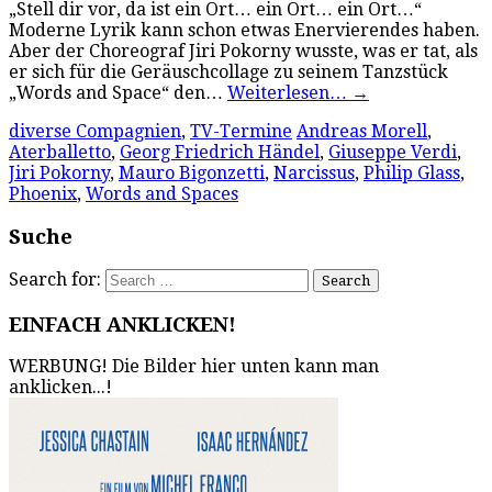
„Stell dir vor, da ist ein Ort… ein Ort… ein Ort…“
Moderne Lyrik kann schon etwas Enervierendes haben.
Aber der Choreograf Jiri Pokorny wusste, was er tat, als
er sich für die Geräuschcollage zu seinem Tanzstück
„Words and Space“ den…
Weiterlesen…
→
diverse Compagnien
,
TV-Termine
Andreas Morell
,
Aterballetto
,
Georg Friedrich Händel
,
Giuseppe Verdi
,
Jiri Pokorny
,
Mauro Bigonzetti
,
Narcissus
,
Philip Glass
,
Phoenix
,
Words and Spaces
Suche
Search for:
EINFACH ANKLICKEN!
WERBUNG! Die Bilder hier unten kann man
anklicken...!