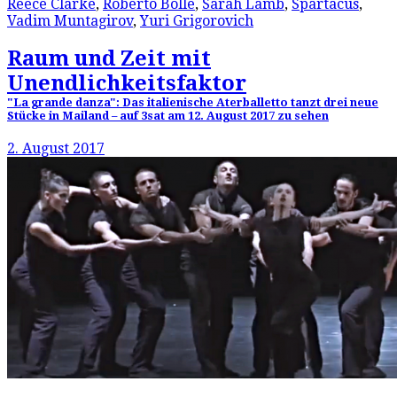
Reece Clarke
,
Roberto Bolle
,
Sarah Lamb
,
Spartacus
,
Vadim Muntagirov
,
Yuri Grigorovich
Raum und Zeit mit
Unendlichkeitsfaktor
"La grande danza": Das italienische Aterballetto tanzt drei neue
Stücke in Mailand – auf 3sat am 12. August 2017 zu sehen
2. August 2017